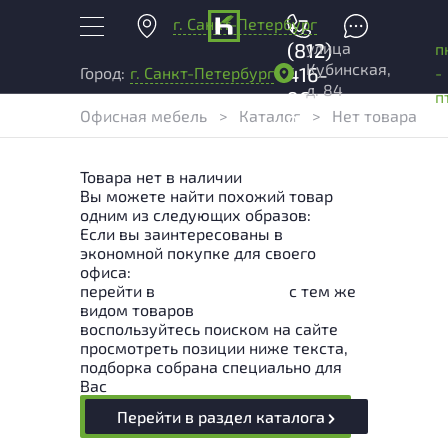
г. Санкт-Петербург
+7
улица
(812)
п
Кубинская,
416-
-
Город:
г. Санкт-Петербург
д. 84
96-
п
Офисная мебель
>
Каталог
>
Нет товара
99
Товара нет в наличии
Вы можете найти похожий товар
одним из следующих образов:
Если вы заинтересованы в
экономной покупке для своего
офиса:
перейти в
Раздел каталога
с тем же
видом товаров
воспользуйтесь поиском на сайте
просмотреть позиции ниже текста,
подборка собрана специально для
Вас
Перейти в раздел каталога