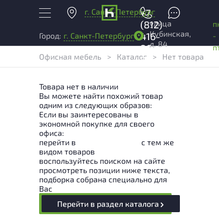
г. Санкт-Петербург
+7
улица
(812)
п
Кубинская,
416-
-
Город:
г. Санкт-Петербург
д. 84
96-
п
Офисная мебель
>
Каталог
>
Нет товара
99
Товара нет в наличии
Вы можете найти похожий товар
одним из следующих образов:
Если вы заинтересованы в
экономной покупке для своего
офиса:
перейти в
Раздел каталога
с тем же
видом товаров
воспользуйтесь поиском на сайте
просмотреть позиции ниже текста,
подборка собрана специально для
Вас
Перейти в раздел каталога