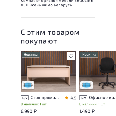
Комплект офисной мебели ERGOLINE
ДСП Ясень шимо Беларусь
С этим товаром
покупают
Новинка
Новинка
В избранное
Состояние товара
Состояние товара
приближено к новому, могут
приближено к новому
присутствовать
присутствовать
незначительные следы
незначительные след
эксплуатации
эксплуатации
Низкая степень износа
Низкая степень изн
Стол прямоугольный Accord ДСП Дуб Россия
Офисное кресло Т
4.5
Б/У
Б/У
В наличии: 1 шт
В наличии: 1 шт
6.990
1.490
Р
Р