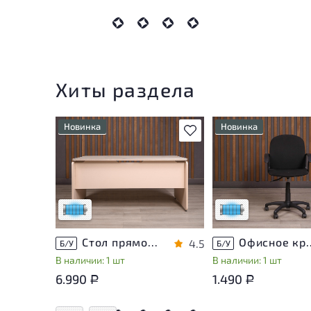
Хиты раздела
Новинка
Новинка
В избранное
Состояние товара
Состояние товара
приближено к новому, могут
приближено к новому
присутствовать
присутствовать
незначительные следы
незначительные след
эксплуатации
эксплуатации
Низкая степень износа
Низкая степень изн
Стол прямоугольный Accord ДСП Дуб Россия
Офисное кресло Т
4.5
Б/У
Б/У
В наличии: 1 шт
В наличии: 1 шт
6.990
1.490
Р
Р