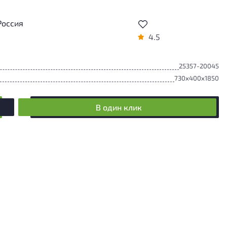
Россия
4.5
25357-20045
730x400x1850
В один клик