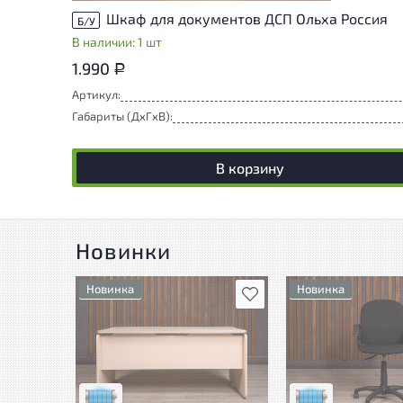
Шкаф для документов ДСП Ольха Россия
Б/У
В наличии: 1 шт
1.990
Р
Артикул:
Габариты (ДxГxВ):
В корзину
Новинки
Новинка
Новинка
В избранное
Состояние товара
Состояние товара
приближено к новому, могут
приближено к ново
присутствовать
присутствовать
незначительные следы
незначительные сл
эксплуатации
эксплуатации
Низкая степень износа
Низкая степень из