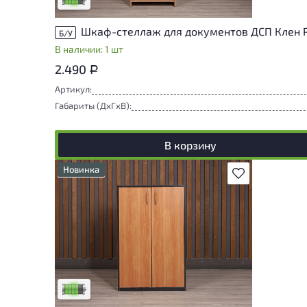
Шкаф-стеллаж для документов ДСП Клен 
Б/У
В наличии: 1 шт
2.490
Р
Артикул:
Габариты (ДxГxВ):
В корзину
Новинка
В избранное
У товара присутствуют незначительные
следы эксплуатации, не влияющие на
удобство его использования
Низкая степень износа