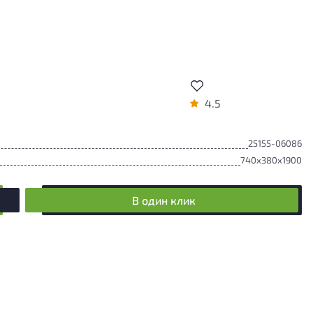
4.5
25155-06086
740x380x1900
В один клик