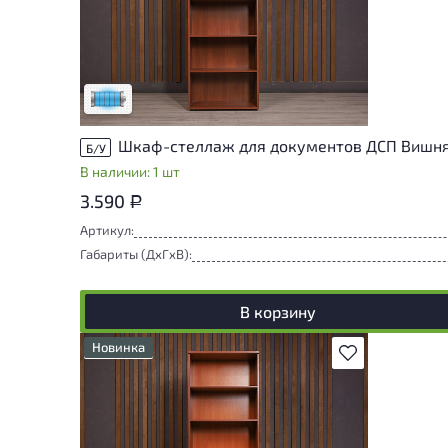
Состояние товара приближено к новому,
могут присутствовать незначительные
следы эксплуатации
Низкая степень износа
Шкаф-стеллаж для документов ДСП Вишня
Б/У
В наличии: 1 шт
3.590
Р
Артикул:
Габариты (ДxГxВ):
В корзину
Новинка
В избранное
Степень износа находится на стадии