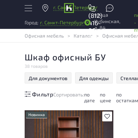
г. Санкт-Петербург
+7
улица
(812)
п
Кубинская,
416-
-
Город:
г. Санкт-Петербург
д. 84
96-
п
Офисная мебель
>
Каталог
>
Офисная мебел
99
Шкаф офисный БУ
38 товаров
Для документов
Для одежды
Стелла
Фильтр
Cортировать:
по
по
по
дате
цене
остатка
Новинка
В избранное