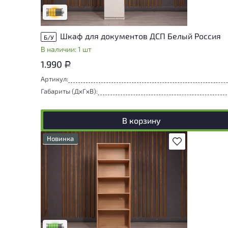
Удовлетворительный износ
Шкаф для документов ДСП Белый Россия
Б/У
В наличии: 1 шт
1.990
Р
Артикул:
Габариты (ДxГxВ):
В корзину
Новинка
В избранное
У товара присутствуют незначительные
следы эксплуатации, не влияющие на
удобство его использования
Низкая степень износа