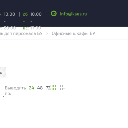
info@ikses.ru
н
10:00
|
сб
10:00
-
-
-
т:
20:00
вс:
17:00
ь для персонала БУ
>
Офисные шкафы БУ
ж
Выводить
24
48
72
м
по: