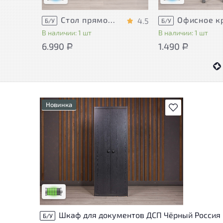
Стол прямоугольный Accord ДСП Дуб Россия
4.5
Б/У
Б/У
В наличии: 1 шт
В наличии: 1 шт
6.990
1.490
Р
Р
Новинка
В избранное
У товара присутствуют незначительные
следы эксплуатации, не влияющие на
удобство его использования
Низкая степень износа
Шкаф для документов ДСП Чёрный Россия
Б/У