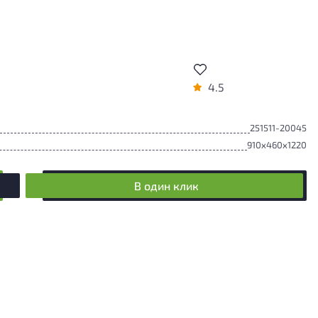
4.5
251511-20045
910x460x1220
В один клик