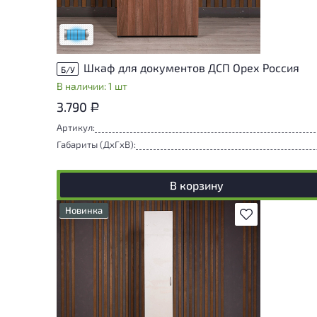
могут присутствовать незначительные
следы эксплуатации
Низкая степень износа
Шкаф для документов ДСП Орех Россия
Б/У
В наличии: 1 шт
3.790
Р
Артикул:
Габариты (ДxГxВ):
В корзину
Новинка
В избранное
Товар может иметь незначительные
повреждения и/или следы эксплуатации,
не влияющие на удобство его
использования