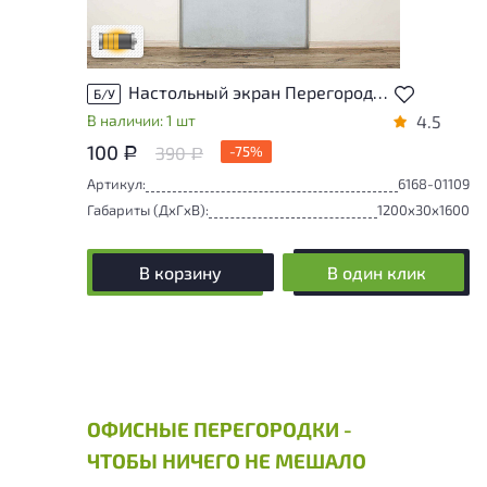
использования
Удовлетворительный износ
Настольный экран Перегородка Оргалит Голубой Россия
Б/У
В наличии: 1 шт
4.5
100
390
-75%
Р
Р
Артикул:
6168-01109
Габариты (ДxГxВ):
1200x30x1600
В корзину
В один клик
ОФИСНЫЕ ПЕРЕГОРОДКИ -
ЧТОБЫ НИЧЕГО НЕ МЕШАЛО