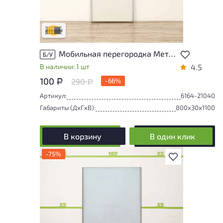
не влияющие на удобство его
использования
Удовлетворительный износ
Мобильная перегородка Металл Серый Россия
Б/У
В наличии: 1 шт
4.5
100
290
-66%
Р
Р
Артикул:
6164-21040
Габариты (ДxГxВ):
800x30x1100
В корзину
В один клик
-75%
В избранное
Товар может иметь незначительные
повреждения и/или следы эксплуатации,
не влияющие на удобство его