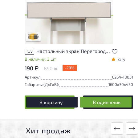
Товар может иметь незначительные
повреждения и/или следы эксплуатации,
не влияющие на удобство его
использования
Удовлетворительный износ
Настольный экран Перегородка Металл Серый Россия
Б/У
В наличии: 3 шт
4.5
190
890
-79%
Р
Р
Артикул:
6264-18031
Габариты (ДxГxВ):
1600x30x450
В корзину
В один клик
Хит продаж