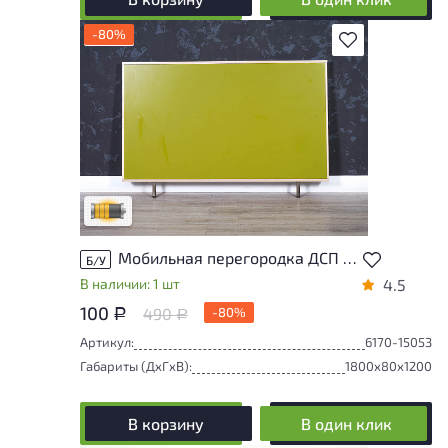
-80%
В избранное
Товар может иметь незначительные
повреждения и/или следы эксплуатации,
не влияющие на удобство его
использования
Удовлетворительный износ
Мобильная перегородка ДСП Зелёный Россия
Б/У
В наличии: 1 шт
4.5
100
490
-80%
Р
Р
Артикул:
6170-15053
Габариты (ДxГxВ):
1800x80x1200
В корзину
В один клик