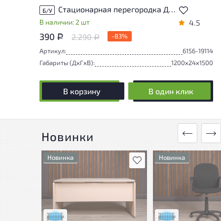
Стационарная перегородка ДСП Дуб Россия
Б/У
В наличии: 2 шт
4.5
390
2.290
-83%
Р
Р
Артикул:
6156-19114
Габариты (ДxГxВ):
1200x24x1500
В корзину
В один клик
Новинки
Новинка
Новинка
В избранное
Состояние товара
Состояние товара
приближено к новому, могут
приближено к новому
присутствовать
присутствовать
незначительные следы
незначительные сле
эксплуатации
эксплуатации
Низкая степень износа
Низкая степень изн