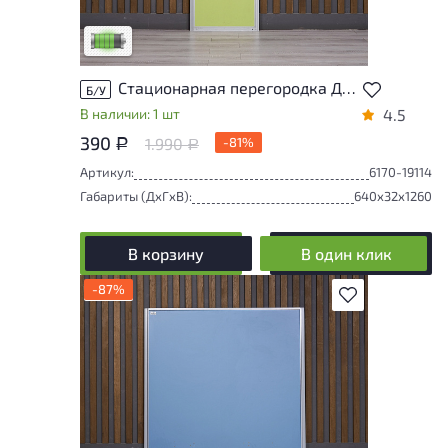
удобство его использования
Низкая степень износа
Стационарная перегородка ДСП Зелёный Россия
Б/У
В наличии: 1 шт
4.5
390
1.990
-81%
Р
Р
Артикул:
6170-19114
Габариты (ДxГxВ):
640x32x1260
В корзину
В один клик
-87%
В избранное
Товар может иметь незначительные
повреждения и/или следы эксплуатации,
не влияющие на удобство его
использования