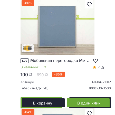
-86%
В избранное
Товар может иметь незначительные
повреждения и/или следы эксплуатации,
не влияющие на удобство его
использования
Удовлетворительный износ
Мобильная перегородка Металл Синий Россия
Б/У
В наличии: 1 шт
4.5
100
690
-86%
Р
Р
Артикул:
61684-21012
Габариты (ДxГxВ):
1000x30x1500
В корзину
В один клик
-84%
В избранное