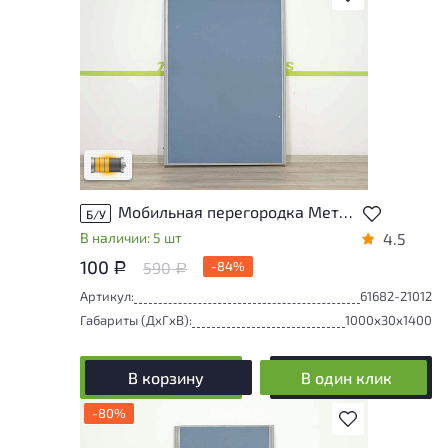
Товар может иметь незначительные
повреждения и/или следы эксплуатации,
не влияющие на удобство его
использования
Удовлетворительный износ
Мобильная перегородка Металл Синий Россия
Б/У
В наличии: 5 шт
4.5
100
590
-84%
Р
Р
Артикул:
61682-21012
Габариты (ДxГxВ):
1000x30x1400
В корзину
В один клик
-80%
В избранное