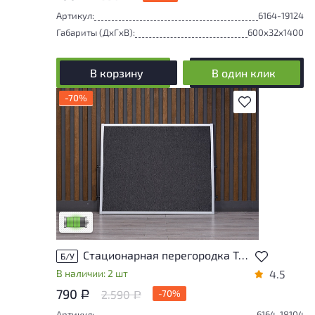
Артикул:
6164-19124
Габариты (ДxГxВ):
600x32x1400
В корзину
В один клик
-70%
В избранное
У товара присутствуют незначительные
следы эксплуатации, не влияющие на
удобство его использования
Низкая степень износа
Стационарная перегородка Ткань Серый Россия
Б/У
В наличии: 2 шт
4.5
790
2.590
-70%
Р
Р
Артикул:
6164-18104