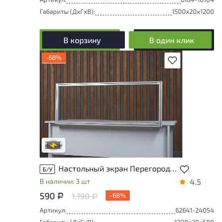
Габариты (ДxГxВ):
1500x20x1200
В корзину
В один клик
-68%
В избранное
Степень износа находится на стадии
проверки. Вы можете уточнить
дополнительную информацию у
сотрудников магазина
В обработке
Настольный экран Перегородка Стекло Россия
Б/У
В наличии: 3 шт
4.5
590
1.790
-68%
Р
Р
Артикул:
62641-24054
Габариты (ДxГxВ):
1300x30x500