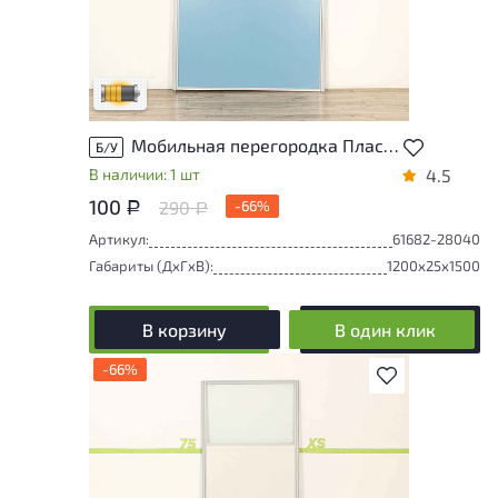
Товар может иметь незначительные
повреждения и/или следы эксплуатации,
не влияющие на удобство его
использования
Удовлетворительный износ
Мобильная перегородка Пластик Синий Россия
Б/У
В наличии: 1 шт
4.5
100
290
-66%
Р
Р
Артикул:
61682-28040
Габариты (ДxГxВ):
1200x25x1500
В корзину
В один клик
-66%
В избранное
Товар может иметь незначительные
повреждения и/или следы эксплуатации,