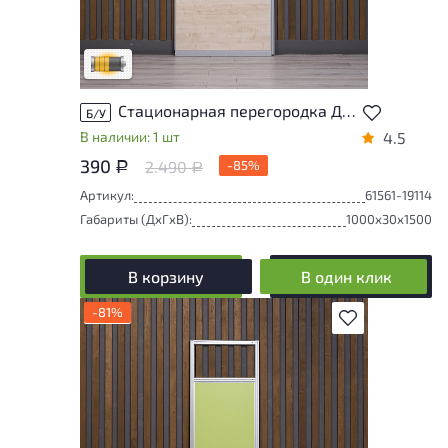
повреждения и/или следы эксплуатации,
не влияющие на удобство его
использования
Удовлетворительный износ
Стационарная перегородка ДСП Дуб Россия
Б/У
В наличии: 1 шт
4.5
390
2.490
-85%
Р
Р
Артикул:
61561-19114
Габариты (ДxГxВ):
1000x30x1500
В корзину
В один клик
-81%
В избранное
У товара присутствуют незначительные
следы эксплуатации, не влияющие на