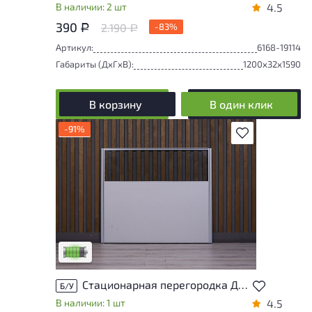
В наличии: 2 шт
4.5
390
2.190
-83%
Р
Р
Артикул:
6168-19114
Габариты (ДxГxВ):
1200x32x1590
В корзину
В один клик
-91%
В избранное
У товара присутствуют незначительные
следы эксплуатации, не влияющие на
удобство его использования
Низкая степень износа
Стационарная перегородка ДСП Серый Россия
Б/У
В наличии: 1 шт
4.5