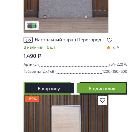
износа. От состояния, приближенного к
новому, до незначительных следов
эксплуатации. Подробнее об износе в
разделе характеристики.
Низкая степень износа
Настольный экран Перегородка Ткань Серый Россия
Б/У
В наличии: 16 шт
4.5
1.490
Р
Артикул:
764-22076
Габариты (ДxГxВ):
1200x150x600
В корзину
В один клик
-85%
В избранное
Товар может иметь незначительные