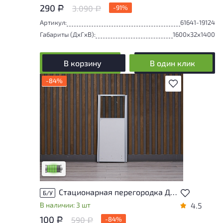
290
3.090
-91%
Р
Р
Артикул:
61641-19124
Габариты (ДxГxВ):
1600x32x1400
В корзину
В один клик
-84%
В избранное
У товара присутствуют незначительные
следы эксплуатации, не влияющие на
удобство его использования
Низкая степень износа
Стационарная перегородка ДСП Серый Россия
Б/У
В наличии: 3 шт
4.5
100
590
-84%
Р
Р