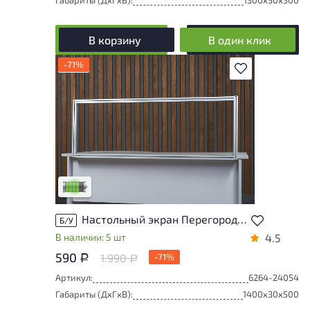
В корзину
В один клик
-71%
В избранное
У товара присутствуют незначительные
следы эксплуатации, не влияющие на
удобство его использования
Низкая степень износа
Настольный экран Перегородка Стекло Россия
Б/У
В наличии: 5 шт
4.5
590
1.990
-71%
Р
Р
Артикул:
6264-24054
Габариты (ДxГxВ):
1400x30x500