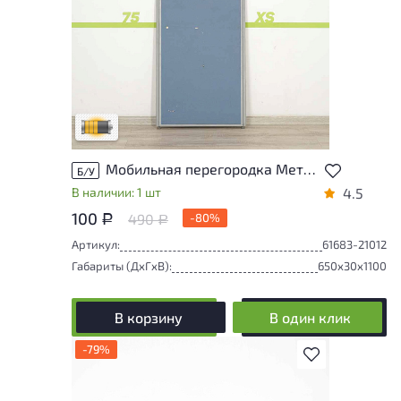
Товар может иметь незначительные
повреждения и/или следы эксплуатации,
не влияющие на удобство его
использования
Удовлетворительный износ
Мобильная перегородка Металл Синий Россия
Б/У
В наличии: 1 шт
4.5
100
490
-80%
Р
Р
Артикул:
61683-21012
Габариты (ДxГxВ):
650x30x1100
В корзину
В один клик
-79%
В избранное