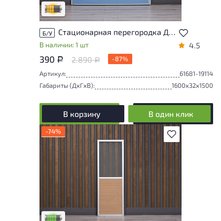
Удовлетворительный износ
Стационарная перегородка ДСП Голубой Россия
Б/У
В наличии: 1 шт
4.5
390
2.890
-87%
Р
Р
Артикул:
61681-19114
Габариты (ДxГxВ):
1600x32x1500
В корзину
В один клик
-74%
В избранное
У товара присутствуют незначительные
следы эксплуатации, не влияющие на
удобство его использования
Низкая степень износа