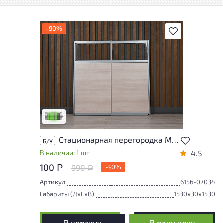
-90%
В избранное
У товара присутствуют незначительные
следы эксплуатации, не влияющие на
удобство его использования
Низкая степень износа
Стационарная перегородка Металл Дуб Россия
Б/У
В наличии: 1 шт
4.5
100
990
-90%
Р
Р
Артикул:
6156-07034
Габариты (ДxГxВ):
1530x30x1530
В корзину
В один клик