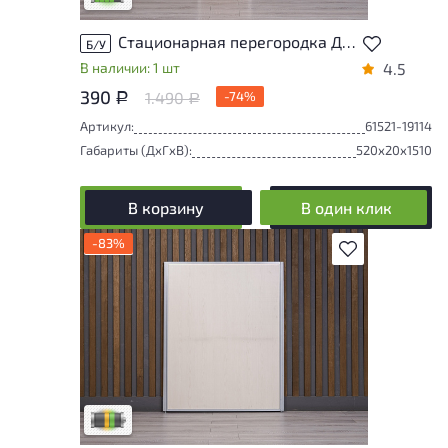
Стационарная перегородка ДСП Ольха Россия
Б/У
В наличии: 1 шт
4.5
390
1.490
-74%
Р
Р
Артикул:
61521-19114
Габариты (ДxГxВ):
520x20x1510
В корзину
В один клик
-83%
В избранное
Товар представлен с разной степенью
износа. От незначительных следов
эксплуатации до мелких повреждений, не
влияющих на удобство его
использования. Подробнее об износе в
разделе характеристики.
Разная степень износа