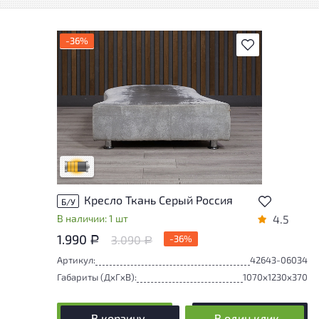
-36%
В избранное
Товар может иметь незначительные
повреждения и/или следы эксплуатации,
не влияющие на удобство его
использования
Удовлетворительный износ
Кресло Ткань Серый Россия
Б/У
В наличии: 1 шт
4.5
1.990
3.090
-36%
Р
Р
Артикул:
42643-06034
Габариты (ДxГxВ):
1070x1230x370
В корзину
В один клик