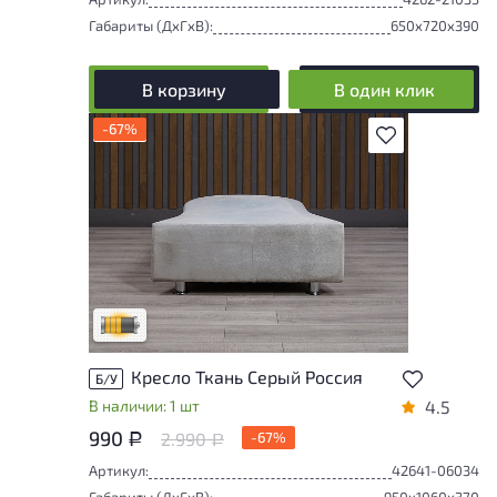
Габариты (ДxГxВ):
650x720x390
В корзину
В один клик
-67%
В избранное
Товар может иметь незначительные
повреждения и/или следы эксплуатации,
не влияющие на удобство его
использования
Удовлетворительный износ
Кресло Ткань Серый Россия
Б/У
В наличии: 1 шт
4.5
990
2.990
-67%
Р
Р
Артикул:
42641-06034
Габариты (ДxГxВ):
950x1060x370