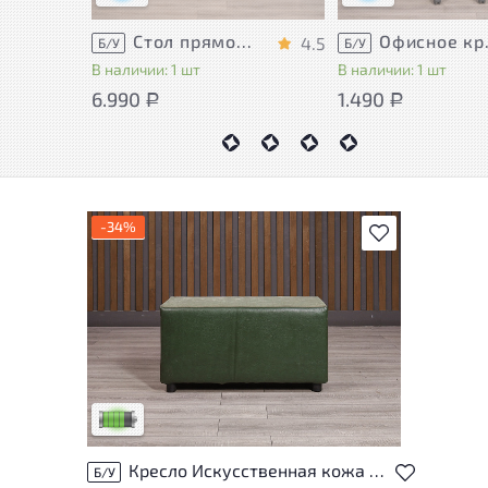
Стол прямоугольный Accord ДСП Дуб Россия
Офисное
4.5
Б/У
Б/У
В наличии: 1 шт
В наличии: 1 шт
6.990
1.490
Р
Р
-34%
В избранное
У товара присутствуют незначительные
следы эксплуатации, не влияющие на
удобство его использования
Низкая степень износа
Кресло Искусственная кожа Зелёный Россия
Б/У