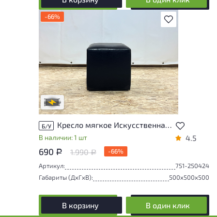
-66%
В избранное
Степень износа находится на стадии
проверки. Вы можете уточнить
дополнительную информацию у
сотрудников магазина
В обработке
Кресло мягкое Искусственная кожа Чёрный Россия
Б/У
В наличии: 1 шт
4.5
690
1.990
-66%
Р
Р
Артикул:
751-250424
Габариты (ДxГxВ):
500x500x500
В корзину
В один клик