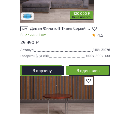
Состояние товара приближено к новому,
могут присутствовать незначительные
следы эксплуатации
120.000
Р
Низкая степень износа
Цена нового
Диван Филатоff Ткань Серый Россия
Б/У
В наличии: 1 шт
4.5
29.990
Р
Артикул:
4164-21076
Габариты (ДxГxВ):
3100x1800x1100
В корзину
В один клик
В избранное
У товара присутствуют незначительные
следы эксплуатации, не влияющие на