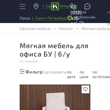
г. Санкт-Петербург
+7
улица
(812)
п
Кубинская,
416-
-
Город:
г. Санкт-Петербург
д. 84
96-
п
Офисная мебель
>
Каталог
>
Мягкая мебель
99
Мягкая мебель для
офиса БУ | б/у
14 товаров
Фильтр
Cортировать:
по
по
по
дате
цене
остатка
В избранное