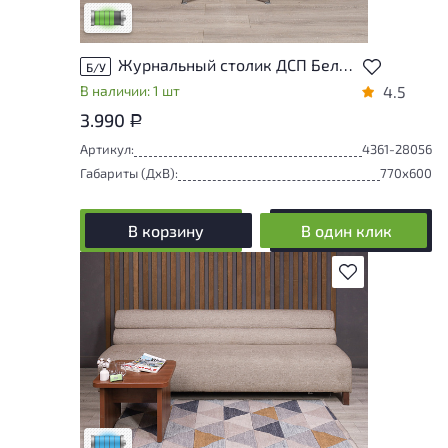
Низкая степень износа
Журнальный столик ДСП Белый Россия
Б/У
В наличии: 1 шт
4.5
3.990
Р
Артикул:
4361-28056
Габариты (ДxВ):
770x600
В корзину
В один клик
В избранное
Состояние товара приближено к новому,
могут присутствовать незначительные
следы эксплуатации
Низкая степень износа