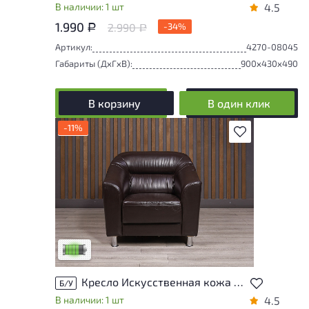
В наличии: 1 шт
4.5
1.990
2.990
-34%
Р
Р
Артикул:
4270-08045
Габариты (ДxГxВ):
900x430x490
В корзину
В один клик
-11%
В избранное
У товара присутствуют незначительные
следы эксплуатации, не влияющие на
удобство его использования
Низкая степень износа
Кресло Искусственная кожа Коричневый Россия
Б/У
В наличии: 1 шт
4.5