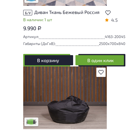
Диван Ткань Бежевый Россия
Б/У
В наличии: 1 шт
4.5
9.990
Р
Артикул:
4163-20045
Габариты (ДxГxВ):
2500x700x840
В корзину
В один клик
В избранное
У товара присутствуют незначительные
следы эксплуатации, не влияющие на
удобство его использования
Низкая степень износа