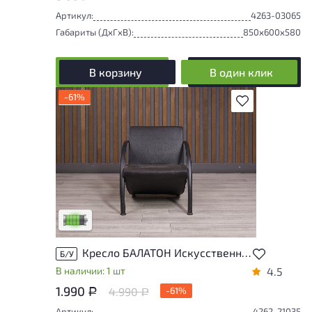
Артикул:
4263-03065
Габариты (ДxГxВ):
850x600x580
В корзину
В один клик
-61%
В избранное
У товара присутствуют незначительные
следы эксплуатации, не влияющие на
удобство его использования
Низкая степень износа
Кресло БАЛАТОН Искусственная кожа Чёрный Россия
Б/У
В наличии: 1 шт
4.5
1.990
4.990
-61%
Р
Р
Артикул:
4262-21035