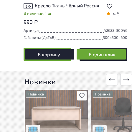
Кресло Ткань Чёрный Россия
Б/У
В наличии: 1 шт
4.5
990
Р
Артикул:
42622-30046
Габариты (ДxГxВ):
500x500x600
В корзину
В один клик
Новинки
Новинка
Новинка
В избранное
Состояние товара
Состояние товара
приближено к новому, могут
приближено к новому
присутствовать
присутствовать
незначительные следы
незначительные сле
эксплуатации
эксплуатации
Низкая степень износа
Низкая степень изн