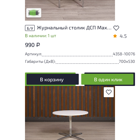
удобство его использования
Низкая степень износа
Журнальный столик ДСП Махагон Россия
Б/У
В наличии: 1 шт
4.5
990
Р
Артикул:
4358-10076
Габариты (ДxВ):
700x530
В корзину
В один клик
В избранное
У товара присутствуют незначительные
следы эксплуатации, не влияющие на
удобство его использования