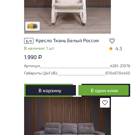
Товар может иметь незначительные
повреждения и/или следы эксплуатации,
не влияющие на удобство его
использования
Удовлетворительный износ
Кресло Ткань Белый Россия
Б/У
В наличии: 1 шт
4.5
1.990
Р
Артикул:
4261-21076
Габариты (ДxГxВ):
670x870x450
В корзину
В один клик
В избранное