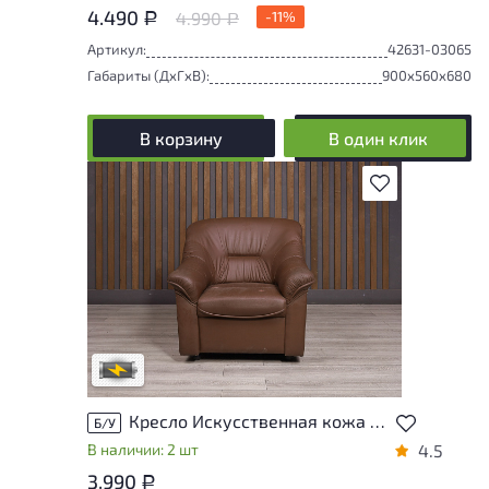
4.490
4.990
-11%
Р
Р
Артикул:
42631-03065
Габариты (ДxГxВ):
900x560x680
В корзину
В один клик
В избранное
Степень износа находится на стадии
проверки. Вы можете уточнить
дополнительную информацию у
сотрудников магазина
В обработке
Кресло Искусственная кожа Коричневый Россия
Б/У
В наличии: 2 шт
4.5
3.990
Р