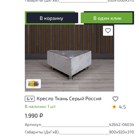
В корзину
В один клик
В избранное
Товар может иметь незначительные
повреждения и/или следы эксплуатации,
не влияющие на удобство его
использования
Удовлетворительный износ
Кресло Ткань Серый Россия
Б/У
В наличии: 1 шт
4.5
1.990
Р
Артикул:
42642-06034
Габариты (ДxГxВ):
900x920x370