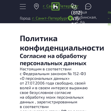
г. Санкт-Петербург
+7
улица
(812)
п
Кубинская,
416-
-
Город:
г. Санкт-Петербург
д. 84
96-
п
99
Политика
конфиденциальности
Согласие на обработку
персональных данных
Настоящим в соответствии
с Федеральным законом № 152-ФЗ
«О персональных данных»
от 27.07.2006 года свободно, своей
волей и в своем интересе выражаю
свое безусловное согласие
на обработку моих персональных
данных , зарегистрированным
в соответствии