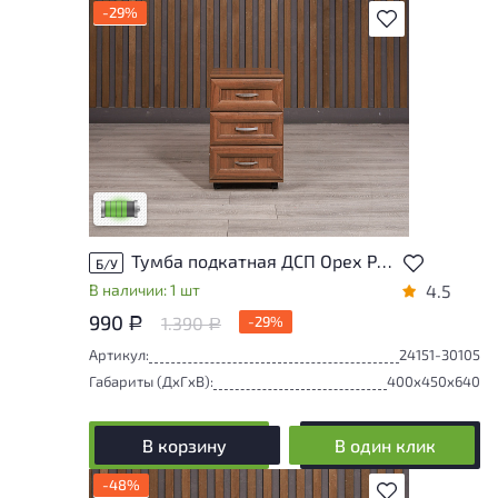
-29%
В избранное
У товара присутствуют незначительные
следы эксплуатации, не влияющие на
удобство его использования
Низкая степень износа
Тумба подкатная ДСП Орех Россия
Б/У
В наличии: 1 шт
4.5
990
1.390
-29%
Р
Р
Артикул:
24151-30105
Габариты (ДxГxВ):
400x450x640
В корзину
В один клик
-48%
В избранное