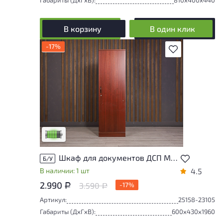
В корзину
В один клик
-17%
В избранное
У товара присутствуют незначительные
следы эксплуатации, не влияющие на
удобство его использования
Низкая степень износа
Шкаф для документов ДСП Махагон Россия
Б/У
В наличии: 1 шт
4.5
2.990
3.590
-17%
Р
Р
Артикул:
25158-23105
Габариты (ДxГxВ):
600x430x1960