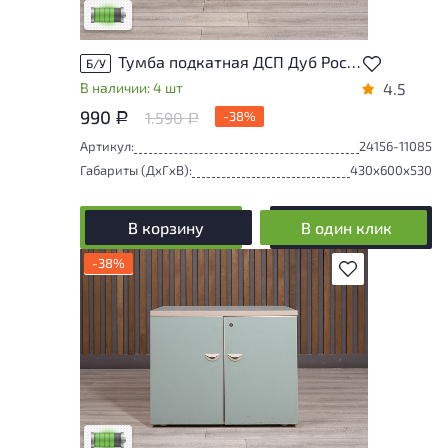
Низкая степень износа
Тумба подкатная ДСП Дуб Россия
Б/У
В наличии: 4 шт
4.5
990
1.590
-38%
Р
Р
Артикул:
24156-11085
Габариты (ДxГxВ):
430x600x530
В корзину
В один клик
-38%
В избранное
У товара присутствуют незначительные
следы эксплуатации, не влияющие на
удобство его использования
Низкая степень износа