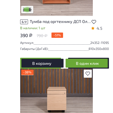
удобство его использования
Низкая степень износа
Тумба под оргтехнику ДСП Ольха Россия
Б/У
В наличии: 1 шт
4.5
390
790
-51%
Р
Р
Артикул:
24352-11095
Габариты (ДxГxВ):
810x350x800
В корзину
В один клик
-38%
В избранное
У товара присутствуют незначительные
следы эксплуатации, не влияющие на
удобство его использования