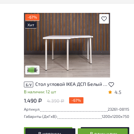
-67%
В избранное
Хит
У товара присутствуют незначительные
следы эксплуатации, не влияющие на
удобство его использования
Низкая степень износа
Стол угловой IKEA ДСП Белый Россия
Б/У
В наличии: 12 шт
4.5
1.490
4.390
-67%
Р
Р
Артикул:
23261-08115
Габариты (ДxГxВ):
1200x1200x750
В корзину
В один клик