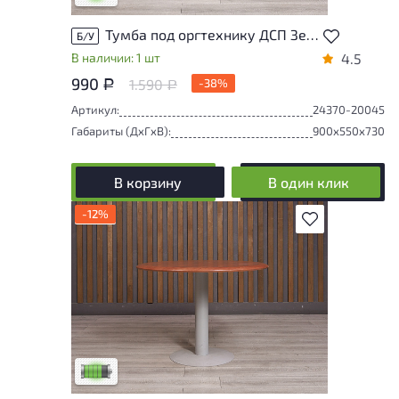
Тумба под оргтехнику ДСП Зелёный Россия
Б/У
В наличии: 1 шт
4.5
990
1.590
-38%
Р
Р
Артикул:
24370-20045
Габариты (ДxГxВ):
900x550x730
В корзину
В один клик
-12%
В избранное
У товара присутствуют незначительные
следы эксплуатации, не влияющие на
удобство его использования
Низкая степень износа