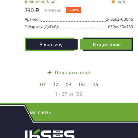
В наличии: 6 шт
4.5
790
1.390
-44%
Р
Р
Артикул:
243562-08045
Габариты (ДxГxВ):
650x450x760
В корзину
В один клик
Показать ещё
01
02
03
04
05
1 - 27
из
109
Обратная связь