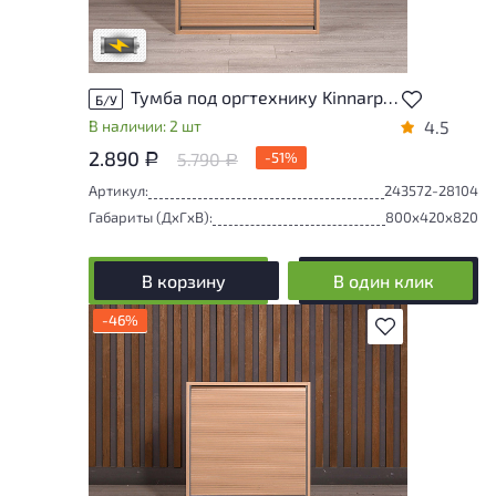
сотрудников магазина
В обработке
Тумба под оргтехнику Kinnarps ДСП Клен Швеция
Б/У
В наличии: 2 шт
4.5
2.890
5.790
-51%
Р
Р
Артикул:
243572-28104
Габариты (ДxГxВ):
800x420x820
В корзину
В один клик
-46%
В избранное
Товар может иметь незначительные
повреждения и/или следы эксплуатации,
не влияющие на удобство его
использования