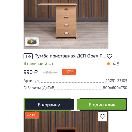
Степень износа находится на стадии
проверки. Вы можете уточнить
дополнительную информацию у
сотрудников магазина
В обработке
Тумба приставная ДСП Орех Россия
Б/У
В наличии: 2 шт
4.5
990
1.190
-17%
Р
Р
Артикул:
24251-23105
Габариты (ДxГxВ):
800x600x750
В корзину
В один клик
-23%
В избранное