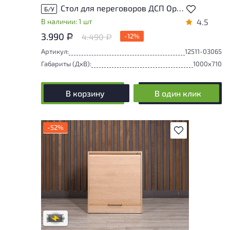
Стол для переговоров ДСП Орех Россия
Б/У
В наличии: 1 шт
4.5
3.990
4.490
-12%
Р
Р
Артикул:
12511-03065
Габариты (ДxВ):
1000x710
В корзину
В один клик
-52%
В избранное
Степень износа находится на стадии
проверки. Вы можете уточнить
дополнительную информацию у
сотрудников магазина
В обработке