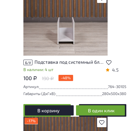
Подставка под системный блок ДСП Серый Россия
Б/У
В наличии: 4 шт
4.5
100
190
-48%
Р
Р
Артикул:
764-30105
Габариты (ДxГxВ):
280x500x380
В корзину
В один клик
-17%
В избранное