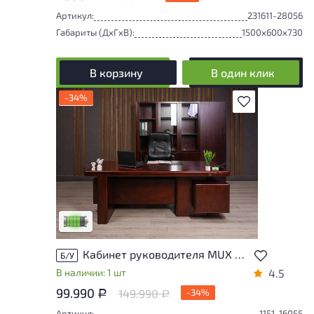
Артикул:
231611-28056
Габариты (ДxГxВ):
1500x600x730
В корзину
В один клик
-34%
В избранное
У товара присутствуют незначительные
следы эксплуатации, не влияющие на
удобство его использования
Низкая степень износа
Кабинет руководителя MUX МДФ Орех Китай
Б/У
В наличии: 1 шт
4.5
99.990
149.990
-34%
Р
Р
Артикул:
1151-16055