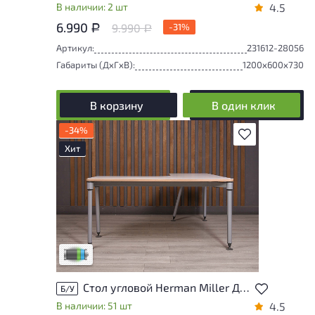
В наличии: 2 шт
4.5
6.990
9.990
-31%
Р
Р
Артикул:
231612-28056
Габариты (ДxГxВ):
1200x600x730
В корзину
В один клик
-34%
В избранное
Хит
Товар представлен с низкими степенями
износа. От состояния, приближенного к
новому, до незначительных следов
эксплуатации. Подробнее об износе в
разделе характеристики.
Низкая степень износа
Стол угловой Herman Miller ДСП Белый США
Б/У
В наличии: 51 шт
4.5