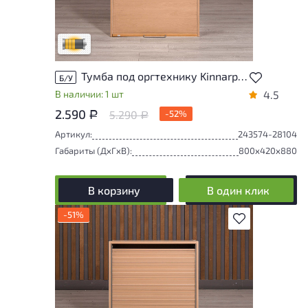
повреждения и/или следы эксплуатации,
не влияющие на удобство его
использования
Удовлетворительный износ
Тумба под оргтехнику Kinnarps ДСП Клен Швеция
Б/У
В наличии: 1 шт
4.5
2.590
5.290
-52%
Р
Р
Артикул:
243574-28104
Габариты (ДxГxВ):
800x420x880
В корзину
В один клик
-51%
В избранное
Степень износа находится на стадии
проверки. Вы можете уточнить
дополнительную информацию у