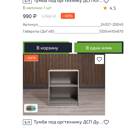
Тумба под оргтехнику ДСП Клен Россия
Б/У
В наличии: 1 шт
4.5
990
1.790
-45%
Р
Р
Артикул:
24357-20045
Габариты (ДxГxВ):
1200x410x670
В корзину
В один клик
-44%
В избранное
Товар представлен с низкими степенями
износа. От состояния, приближенного к
новому, до незначительных следов
эксплуатации. Подробнее об износе в
разделе характеристики.
Низкая степень износа
Тумба под оргтехнику ДСП Дуб Россия
Б/У