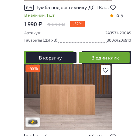
Тумба под оргтехнику ДСП Клен Россия
Б/У
В наличии: 1 шт
4.5
1.990
4.090
-52%
Р
Р
Артикул:
243571-20045
Габариты (ДxГxВ):
800x420x910
В корзину
В один клик
-45%
В избранное
Степень износа находится на стадии
проверки. Вы можете уточнить
дополнительную информацию у
сотрудников магазина
В обработке