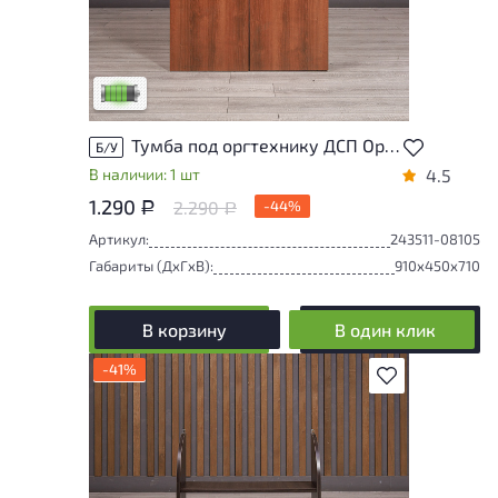
У товара присутствуют незначительные
следы эксплуатации, не влияющие на
удобство его использования
Низкая степень износа
Тумба под оргтехнику ДСП Орех Россия
Б/У
В наличии: 1 шт
4.5
1.290
2.290
-44%
Р
Р
Артикул:
243511-08105
Габариты (ДxГxВ):
910x450x710
В корзину
В один клик
-41%
В избранное