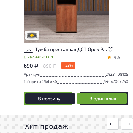
Степень износа находится на стадии
проверки. Вы можете уточнить
дополнительную информацию у
сотрудников магазина
В обработке
Тумба приставная ДСП Орех Россия
Б/У
В наличии: 1 шт
4.5
690
890
-23%
Р
Р
Артикул:
24251-08105
Габариты (ДxГxВ):
440x700x750
В корзину
В один клик
Хит продаж