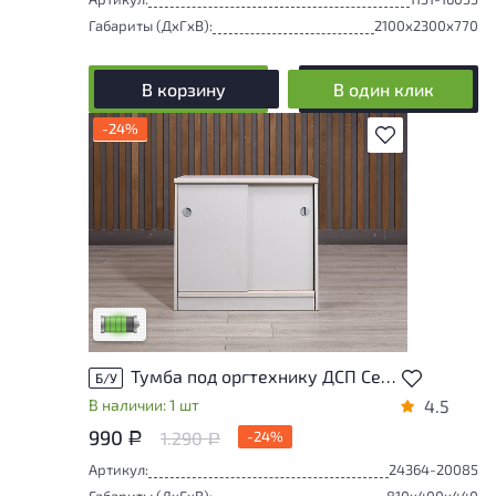
Габариты (ДxГxВ):
2100x2300x770
В корзину
В один клик
-24%
В избранное
У товара присутствуют незначительные
следы эксплуатации, не влияющие на
удобство его использования
Низкая степень износа
Тумба под оргтехнику ДСП Серый Россия
Б/У
В наличии: 1 шт
4.5
990
1.290
-24%
Р
Р
Артикул:
24364-20085
Габариты (ДxГxВ):
810x400x440