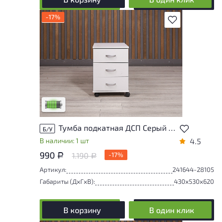
-17%
В избранное
У товара присутствуют незначительные
следы эксплуатации, не влияющие на
удобство его использования
Низкая степень износа
Тумба подкатная ДСП Серый Россия
Б/У
В наличии: 1 шт
4.5
990
1.190
-17%
Р
Р
Артикул:
241644-28105
Габариты (ДxГxВ):
430x530x620
В корзину
В один клик