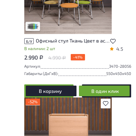
износа. От состояния, приближенного к
новому, до незначительных следов
эксплуатации. Подробнее об износе в
разделе характеристики.
Низкая степень износа
Офисный стул Ткань Цвет в ассортименте Россия
Б/У
В наличии: 2 шт
4.5
2.990
4.990
-41%
Р
Р
Артикул:
3470-28056
Габариты (ДxГxВ):
550x450x450
В корзину
В один клик
-52%
В избранное
Товар может иметь незначительные