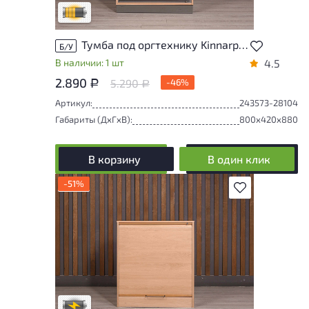
Удовлетворительный износ
Тумба под оргтехнику Kinnarps ДСП Клен Швеция
Б/У
В наличии: 1 шт
4.5
2.890
5.290
-46%
Р
Р
Артикул:
243573-28104
Габариты (ДxГxВ):
800x420x880
В корзину
В один клик
-51%
В избранное
Степень износа находится на стадии
проверки. Вы можете уточнить
дополнительную информацию у
сотрудников магазина
В обработке