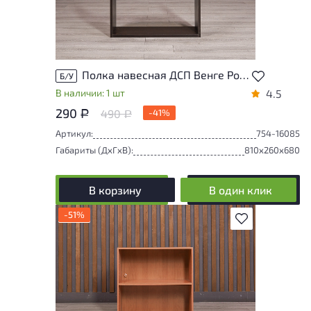
Полка навесная ДСП Венге Россия
Б/У
В наличии: 1 шт
4.5
290
490
-41%
Р
Р
Артикул:
754-16085
Габариты (ДxГxВ):
810x260x680
В корзину
В один клик
-51%
В избранное
У товара присутствуют незначительные
следы эксплуатации, не влияющие на