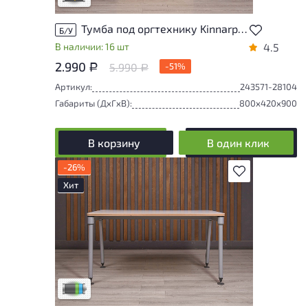
Тумба под оргтехнику Kinnarps ДСП Клен Швеция
Б/У
В наличии: 16 шт
4.5
2.990
5.990
-51%
Р
Р
Артикул:
243571-28104
Габариты (ДxГxВ):
800x420x900
В корзину
В один клик
-26%
В избранное
Хит
Товар представлен с низкими степенями
износа. От состояния, приближенного к
новому, до незначительных следов
эксплуатации. Подробнее об износе в
разделе характеристики.
Низкая степень износа