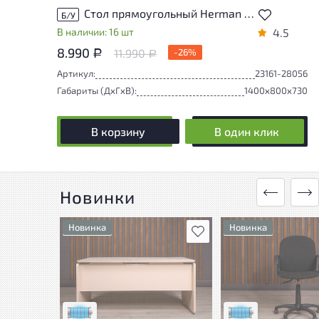
Стол прямоугольный Herman Miller ДСП Белый США
Б/У
В наличии: 16 шт
4.5
8.990
11.990
-26%
Р
Р
Артикул:
23161-28056
Габариты (ДxГxВ):
1400x800x730
В корзину
В один клик
Новинки
Новинка
Новинка
В избранное
Состояние товара
Состояние товара
приближено к новому, могут
приближено к новому
присутствовать
присутствовать
незначительные следы
незначительные сле
эксплуатации
эксплуатации
Низкая степень износа
Низкая степень изн