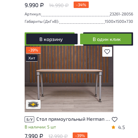
9.990
14.990
-34%
Р
Р
Артикул:
23261-28056
Габариты (ДxГxВ):
1500x1500x730
В корзину
В один клик
-39%
В избранное
Хит
Степень износа находится на стадии
проверки. Вы можете уточнить
дополнительную информацию у
сотрудников магазина
В обработке
Стол прямоугольный Herman Miller ДСП Белый США
Б/У
В наличии: 5 шт
4.5
7.990
12.990
-39%
Р
Р