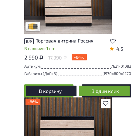
Товар может иметь незначительные
повреждения и/или следы эксплуатации,
не влияющие на удобство его
использования
Удовлетворительный износ
Торговая витрина Россия
Б/У
В наличии: 1 шт
4.5
2.990
17.990
-84%
Р
Р
Артикул:
7621-01093
Габариты (ДxГxВ):
1970x600x1270
В корзину
В один клик
-86%
В избранное