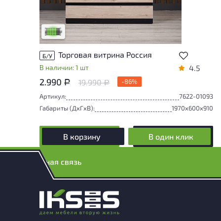
У товара присутствуют незначительные
следы эксплуатации, не влияющие на
удобство его использования
Низкая степень износа
Торговая витрина Россия
Б/У
В наличии: 1 шт
4.5
2.990
19.990
-86%
Р
Р
Артикул:
7622-01093
Габариты (ДxГxВ):
1970x600x910
В корзину
В один клик
Обратная связь