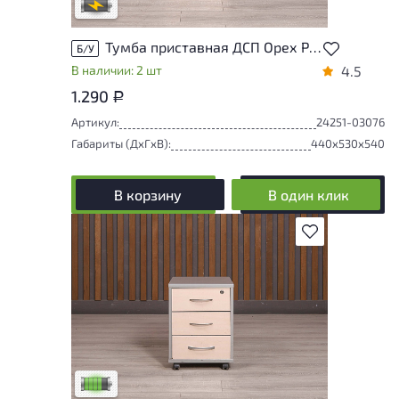
В обработке
Тумба приставная ДСП Орех Россия
Б/У
В наличии: 2 шт
4.5
1.290
Р
Артикул:
24251-03076
Габариты (ДxГxВ):
440x530x540
В корзину
В один клик
В избранное
У товара присутствуют незначительные
следы эксплуатации, не влияющие на
удобство его использования
Низкая степень износа