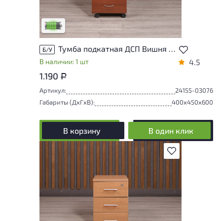
следы эксплуатации, не влияющие на
удобство его использования
Низкая степень износа
Тумба подкатная ДСП Вишня Россия
Б/У
В наличии: 1 шт
4.5
1.190
Р
Артикул:
24155-03076
Габариты (ДxГxВ):
400x450x600
В корзину
В один клик
В избранное
Степень износа находится на стадии
проверки. Вы можете уточнить
дополнительную информацию у
сотрудников магазина