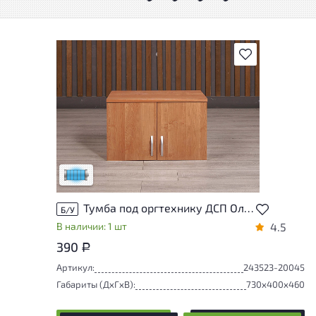
В избранное
Состояние товара приближено к новому,
могут присутствовать незначительные
следы эксплуатации
Низкая степень износа
Тумба под оргтехнику ДСП Ольха Россия
Б/У
В наличии: 1 шт
4.5
390
Р
Артикул:
243523-20045
Габариты (ДxГxВ):
730x400x460