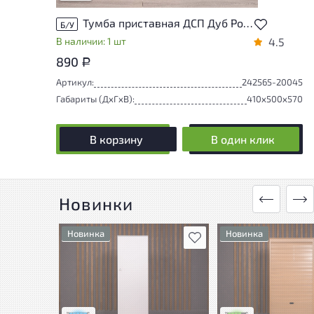
Тумба приставная ДСП Дуб Россия
Б/У
В наличии: 1 шт
4.5
890
Р
Артикул:
242565-20045
Габариты (ДxГxВ):
410x500x570
В корзину
В один клик
Новинки
Новинка
Новинка
В избранное
Состояние товара
У товара присутству
приближено к новому, могут
незначительные сле
присутствовать
эксплуатации, не в
незначительные следы
на удобство его
эксплуатации
использования