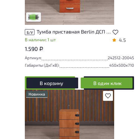
следы эксплуатации, не влияющие на
удобство его использования
Низкая степень износа
Тумба приставная Berlin ДСП Орех Россия
Б/У
В наличии: 1 шт
4.5
1.590
Р
Артикул:
242512-20045
Габариты (ДxГxВ):
450x500x710
В корзину
В один клик
Новинка
В избранное
Степень износа находится на стадии
проверки. Вы можете уточнить
дополнительную информацию у
сотрудников магазина