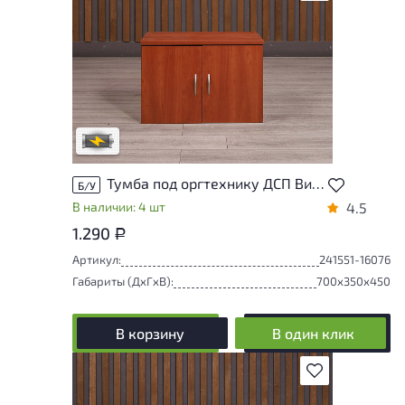
Степень износа находится на стадии
проверки. Вы можете уточнить
дополнительную информацию у
сотрудников магазина
В обработке
Тумба под оргтехнику ДСП Вишня Россия
Б/У
В наличии: 4 шт
4.5
1.290
Р
Артикул:
241551-16076
Габариты (ДxГxВ):
700x350x450
В корзину
В один клик
В избранное