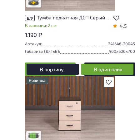
В обработке
Тумба подкатная ДСП Серый Россия
Б/У
В наличии: 2 шт
4.5
1.190
Р
Артикул:
241646-20045
Габариты (ДxГxВ):
400x600x700
В корзину
В один клик
Новинка
В избранное
У товара присутствуют незначительные
следы эксплуатации, не влияющие на
удобство его использования
Низкая степень износа