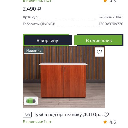
В наличии: 1 шт
4.5
2.490
Р
Артикул:
243524-20045
Габариты (ДxГxВ):
1200x370x720
В корзину
В один клик
Новинка
В избранное
У товара присутствуют незначительные
следы эксплуатации, не влияющие на
удобство его использования
Низкая степень износа
Тумба под оргтехнику ДСП Орех Россия
Б/У
В наличии: 1 шт
4.5