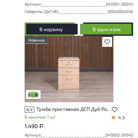
Артикул:
2415611-20045
Габариты (ДxГxВ):
500x500x540
В корзину
В один клик
Новинка
В избранное
У товара присутствуют незначительные
следы эксплуатации, не влияющие на
удобство его использования
Низкая степень износа
Тумба приставная ДСП Дуб Россия
Б/У
В наличии: 1 шт
4.5
1.490
Р
Артикул:
2415612-20045