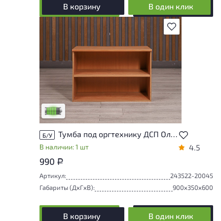
В корзину
В один клик
В избранное
У товара присутствуют незначительные
следы эксплуатации, не влияющие на
удобство его использования
Низкая степень износа
Тумба под оргтехнику ДСП Ольха Россия
Б/У
В наличии: 1 шт
4.5
990
Р
Артикул:
243522-20045
Габариты (ДxГxВ):
900x350x600
В корзину
В один клик