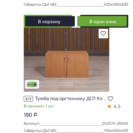
Габариты (ДxГxВ):
420x480x630
В корзину
В один клик
В избранное
У товара присутствуют незначительные
следы эксплуатации, не влияющие на
удобство его использования
Низкая степень износа
Тумба под оргтехнику ДСП Клен Россия
Б/У
В наличии: 1 шт
4.5
190
Р
Артикул:
243574-20045
Габариты (ДxГxВ):
750x400x400