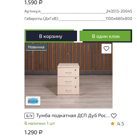
1.590
Р
Артикул:
243513-20045
Габариты (ДxГxВ):
1100x680x800
В корзину
В один клик
Новинка
В избранное
Состояние товара приближено к новому,
могут присутствовать незначительные
следы эксплуатации
Низкая степень износа
Тумба подкатная ДСП Дуб Россия
Б/У
В наличии: 1 шт
4.5
1.290
Р