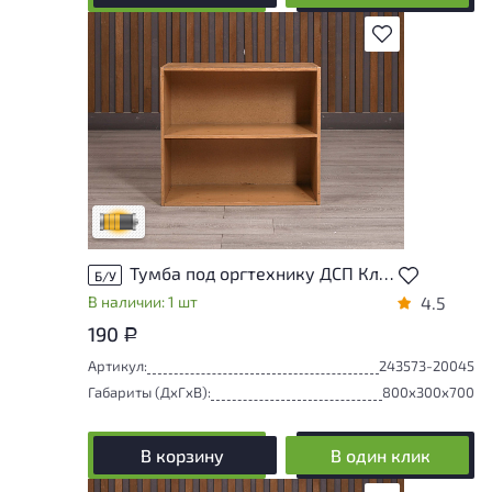
В избранное
Товар может иметь незначительные
повреждения и/или следы эксплуатации,
не влияющие на удобство его
использования
Удовлетворительный износ
Тумба под оргтехнику ДСП Клен Россия
Б/У
В наличии: 1 шт
4.5
190
Р
Артикул:
243573-20045
Габариты (ДxГxВ):
800x300x700
В корзину
В один клик