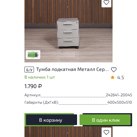
В избранное
У товара присутствуют незначительные
следы эксплуатации, не влияющие на
удобство его использования
Низкая степень износа
Тумба подкатная Металл Серый Россия
Б/У
В наличии: 1 шт
4.5
1.790
Р
Артикул:
242641-20045
Габариты (ДxГxВ):
400x500x510
В корзину
В один клик
В избранное