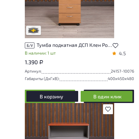
Степень износа находится на стадии
проверки. Вы можете уточнить
дополнительную информацию у
сотрудников магазина
В обработке
Тумба подкатная ДСП Клен Россия
Б/У
В наличии: 1 шт
4.5
1.390
Р
Артикул:
24157-10076
Габариты (ДxГxВ):
400x450x480
В корзину
В один клик
В избранное