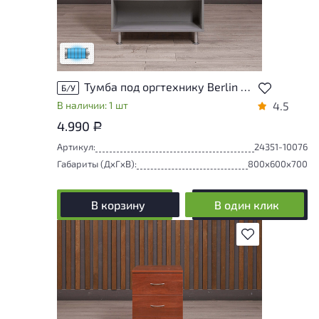
Состояние товара приближено к новому,
могут присутствовать незначительные
следы эксплуатации
Низкая степень износа
Тумба под оргтехнику Berlin ДСП Серый Россия
Б/У
В наличии: 1 шт
4.5
4.990
Р
Артикул:
24351-10076
Габариты (ДxГxВ):
800x600x700
В корзину
В один клик
В избранное
У товара присутствуют незначительные