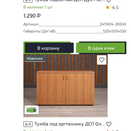
В наличии: 1 шт
4.5
1.290
Р
Артикул:
2415614-20045
Габариты (ДxГxВ):
520x550x550
В корзину
В один клик
Новинка
В избранное
У товара присутствуют незначительные
следы эксплуатации, не влияющие на
удобство его использования
Низкая степень износа
Тумба под оргтехнику ДСП Ольха Россия
Б/У