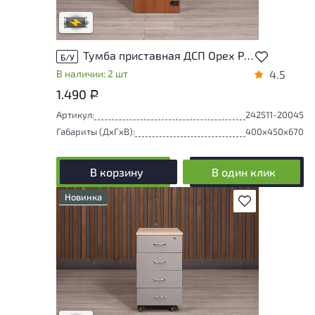
В обработке
Тумба приставная ДСП Орех Россия
Б/У
В наличии: 2 шт
4.5
1.490
Р
Артикул:
242511-20045
Габариты (ДxГxВ):
400x450x670
В корзину
В один клик
Новинка
В избранное
Степень износа находится на стадии
проверки. Вы можете уточнить
дополнительную информацию у
сотрудников магазина