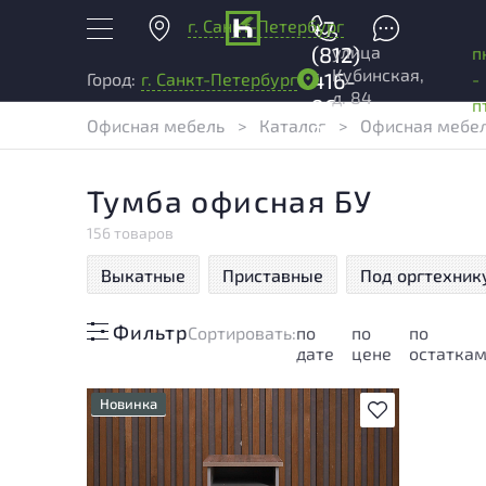
г. Санкт-Петербург
+7
улица
(812)
п
Кубинская,
416-
-
Город:
г. Санкт-Петербург
д. 84
96-
п
Офисная мебель
>
Каталог
>
Офисная мебел
99
Тумба офисная БУ
156 товаров
Выкатные
Приставные
Под оргтехник
Фильтр
Cортировать:
по
по
по
дате
цене
остатка
Новинка
В избранное