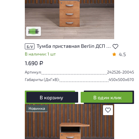
У товара присутствуют незначительные
следы эксплуатации, не влияющие на
удобство его использования
Низкая степень износа
Тумба приставная Berlin ДСП Ольха Россия
Б/У
В наличии: 1 шт
4.5
1.690
Р
Артикул:
242526-20045
Габариты (ДxГxВ):
450x500x670
В корзину
В один клик
Новинка
В избранное