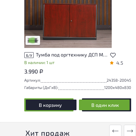
У товара присутствуют незначительные
следы эксплуатации, не влияющие на
удобство его использования
Низкая степень износа
Тумба под оргтехнику ДСП Махагон Россия
Б/У
В наличии: 1 шт
4.5
3.990
Р
Артикул:
24358-20045
Габариты (ДxГxВ):
1200x480x830
В корзину
В один клик
Хит продаж