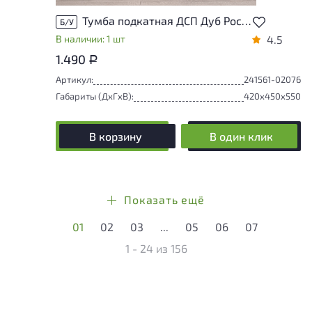
Тумба подкатная ДСП Дуб Россия
Б/У
В наличии: 1 шт
4.5
1.490
Р
Артикул:
241561-02076
Габариты (ДxГxВ):
420x450x550
В корзину
В один клик
Показать ещё
01
02
03
...
05
06
07
1 - 24
из
156