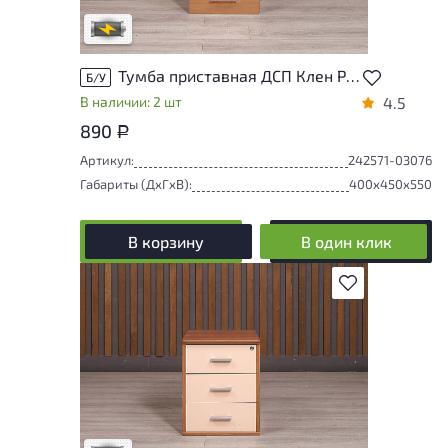
В обработке
Тумба приставная ДСП Клен Россия
Б/У
В наличии: 2 шт
4.5
890
Р
Артикул:
242571-03076
Габариты (ДxГxВ):
400x450x550
В корзину
В один клик
В избранное
Степень износа находится на стадии
проверки. Вы можете уточнить
дополнительную информацию у
сотрудников магазина