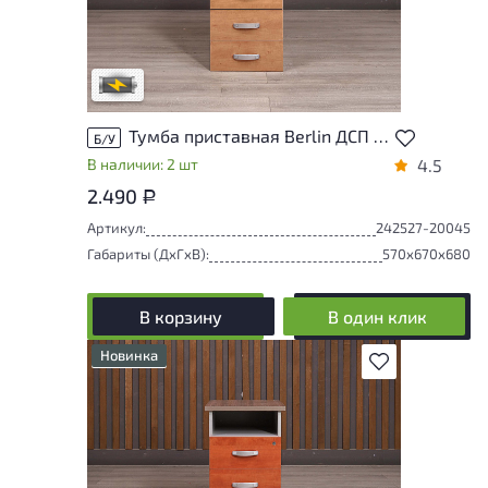
Степень износа находится на стадии
проверки. Вы можете уточнить
дополнительную информацию у
сотрудников магазина
В обработке
Тумба приставная Berlin ДСП Ольха Россия
Б/У
В наличии: 2 шт
4.5
2.490
Р
Артикул:
242527-20045
Габариты (ДxГxВ):
570x670x680
В корзину
В один клик
Новинка
В избранное
У товара присутствуют незначительные