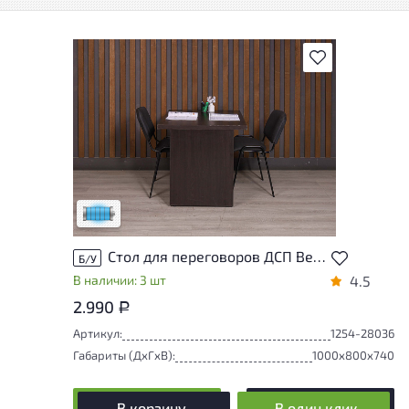
В избранное
Состояние товара приближено к новому,
могут присутствовать незначительные
следы эксплуатации
Низкая степень износа
Стол для переговоров ДСП Венге Россия
Б/У
В наличии: 3 шт
4.5
2.990
Р
Артикул:
1254-28036
Габариты (ДxГxВ):
1000x800x740
В корзину
В один клик