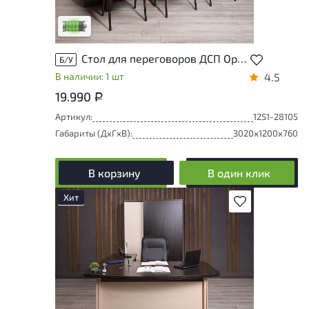
удобство его использования
Низкая степень износа
Стол для переговоров ДСП Орех Россия
Б/У
В наличии: 1 шт
4.5
19.990
Р
Артикул:
1251-28105
Габариты (ДxГxВ):
3020x1200x760
В корзину
В один клик
Хит
В избранное
Состояние товара приближено к новому,
могут присутствовать незначительные
следы эксплуатации