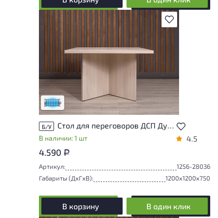
В избранное
Состояние товара приближено к новому,
могут присутствовать незначительные
следы эксплуатации
Низкая степень износа
Стол для переговоров ДСП Дуб Россия
Б/У
В наличии: 1 шт
4.5
4.590
Р
Артикул:
1256-28036
Габариты (ДxГxВ):
1200x1200x750
В корзину
В один клик