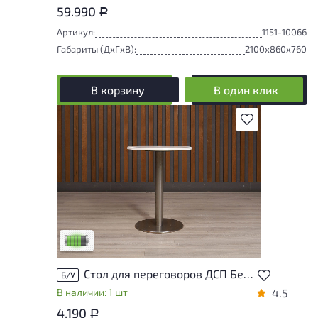
59.990
Р
Артикул:
1151-10066
Габариты (ДxГxВ):
2100x860x760
В корзину
В один клик
В избранное
У товара присутствуют незначительные
следы эксплуатации, не влияющие на
удобство его использования
Низкая степень износа
Стол для переговоров ДСП Белый Россия
Б/У
В наличии: 1 шт
4.5
4.190
Р