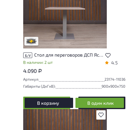
Степень износа находится на стадии
проверки. Вы можете уточнить
дополнительную информацию у
сотрудников магазина
В обработке
Стол для переговоров ДСП Ясень шимо Россия
Б/У
В наличии: 2 шт
4.5
4.090
Р
Артикул:
23174-11036
Габариты (ДxГxВ):
900x900x750
В корзину
В один клик
В избранное