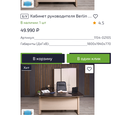
Низкая степень износа
Кабинет руководителя Berlin ДСП Венге Россия
Б/У
В наличии: 1 шт
4.5
49.990
Р
Артикул:
1154-02105
Габариты (ДxГxВ):
1800x1940x770
В корзину
В один клик
Хит
В избранное
Состояние товара приближено к новому,
могут присутствовать незначительные
следы эксплуатации
Низкая степень износа