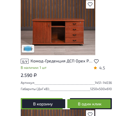
В избранное
Состояние товара приближено к новому,
могут присутствовать незначительные
следы эксплуатации
Низкая степень износа
Комод-Греденция ДСП Орех Россия
Б/У
В наличии: 1 шт
4.5
2.590
Р
Артикул:
1451-14036
Габариты (ДxГxВ):
1250x500x610
В корзину
В один клик
В избранное