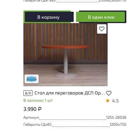
В корзину
В один клик
В избранное
Состояние товара приближено к новому,
могут присутствовать незначительные
следы эксплуатации
Низкая степень износа
Стол для переговоров ДСП Орех Россия
Б/У
В наличии: 1 шт
4.5
3.990
Р
Артикул:
1255-28036
Габариты (ДxВ):
1200x750