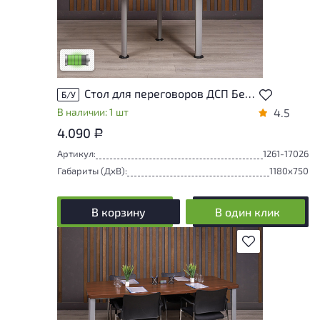
У товара присутствуют незначительные
следы эксплуатации, не влияющие на
удобство его использования
Низкая степень износа
Стол для переговоров ДСП Белый Россия
Б/У
В наличии: 1 шт
4.5
4.090
Р
Артикул:
1261-17026
Габариты (ДxВ):
1180x750
В корзину
В один клик
В избранное
Степень износа находится на стадии
проверки. Вы можете уточнить