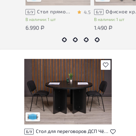
Стол прямоугольный Accord ДСП Дуб Россия
Офисное
4.5
Б/У
Б/У
В наличии: 1 шт
В наличии: 1 шт
6.990
1.490
Р
Р
В избранное
Состояние товара приближено к новому,
могут присутствовать незначительные
следы эксплуатации
Низкая степень износа
Стол для переговоров ДСП Чёрный Россия
Б/У