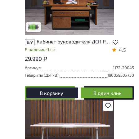
У товара присутствуют незначительные
следы эксплуатации, не влияющие на
удобство его использования
Низкая степень износа
Кабинет руководителя ДСП Радика Россия
Б/У
В наличии: 1 шт
4.5
29.990
Р
Артикул:
1172-20045
Габариты (ДxГxВ):
1900x950x750
В корзину
В один клик
В избранное