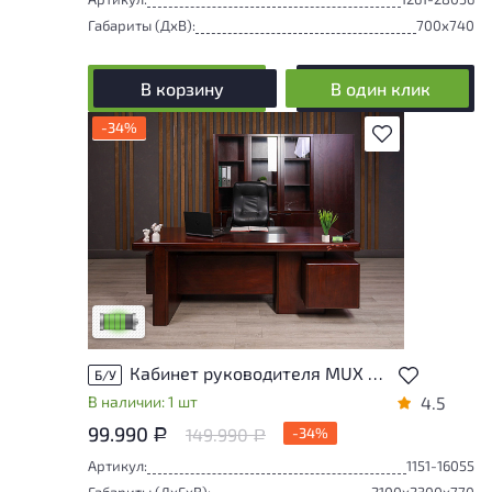
Габариты (ДxВ):
700x740
В корзину
В один клик
-34%
В избранное
У товара присутствуют незначительные
следы эксплуатации, не влияющие на
удобство его использования
Низкая степень износа
Кабинет руководителя MUX МДФ Орех Китай
Б/У
В наличии: 1 шт
4.5
99.990
149.990
-34%
Р
Р
Артикул:
1151-16055
Габариты (ДxГxВ):
2100x2300x770