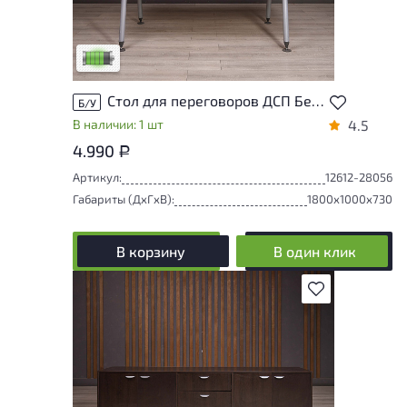
У товара присутствуют незначительные
следы эксплуатации, не влияющие на
удобство его использования
Низкая степень износа
Стол для переговоров ДСП Белый Россия
Б/У
В наличии: 1 шт
4.5
4.990
Р
Артикул:
12612-28056
Габариты (ДxГxВ):
1800x1000x730
В корзину
В один клик
В избранное
Состояние товара приближено к новому,
могут присутствовать незначительные