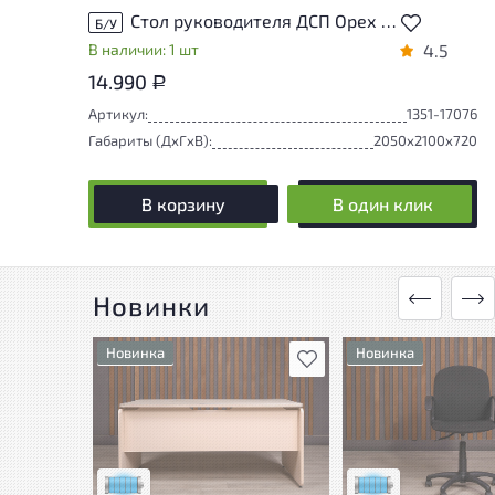
Стол руководителя ДСП Орех Россия
Б/У
В наличии: 1 шт
4.5
14.990
Р
Артикул:
1351-17076
Габариты (ДxГxВ):
2050x2100x720
В корзину
В один клик
Новинки
Новинка
Новинка
В избранное
Состояние товара
Состояние товара
приближено к новому, могут
приближено к новому
присутствовать
присутствовать
незначительные следы
незначительные сле
эксплуатации
эксплуатации
Низкая степень износа
Низкая степень изн