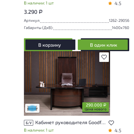
В наличии: 1 шт
4.5
3.290
Р
Артикул:
1262-29056
Габариты (ДxВ):
1400x760
В корзину
В один клик
В избранное
Состояние товара приближено к новому,
могут присутствовать незначительные
следы эксплуатации
290.000
Р
Низкая степень износа
Цена нового
Кабинет руководителя Goodfurniture Cannes МДФ Махагон Италия
Б/У
В наличии: 1 шт
4.5