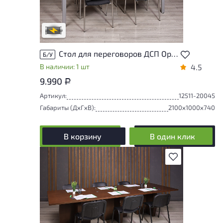
дополнительную информацию у
сотрудников магазина
В обработке
Стол для переговоров ДСП Орех Россия
Б/У
В наличии: 1 шт
4.5
9.990
Р
Артикул:
12511-20045
Габариты (ДxГxВ):
2100x1000x740
В корзину
В один клик
В избранное
У товара присутствуют незначительные
следы эксплуатации, не влияющие на