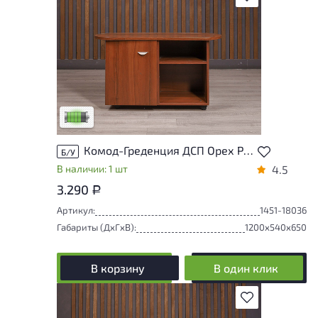
У товара присутствуют незначительные
следы эксплуатации, не влияющие на
удобство его использования
Низкая степень износа
Комод-Греденция ДСП Орех Россия
Б/У
В наличии: 1 шт
4.5
3.290
Р
Артикул:
1451-18036
Габариты (ДxГxВ):
1200x540x650
В корзину
В один клик
В избранное