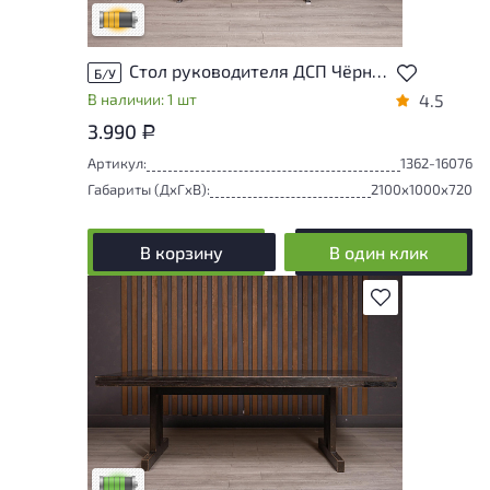
Удовлетворительный износ
Стол руководителя ДСП Чёрный Россия
Б/У
В наличии: 1 шт
4.5
3.990
Р
Артикул:
1362-16076
Габариты (ДxГxВ):
2100x1000x720
В корзину
В один клик
В избранное
У товара присутствуют незначительные
следы эксплуатации, не влияющие на
удобство его использования
Низкая степень износа