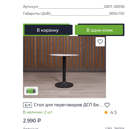
Артикул:
12611-28056
Габариты (ДxВ):
600x750
В корзину
В один клик
В избранное
У товара присутствуют незначительные
следы эксплуатации, не влияющие на
удобство его использования
Низкая степень износа
Стол для переговоров ДСП Белый Россия
Б/У
В наличии: 2 шт
4.5
2.990
Р
Артикул:
1261-28056