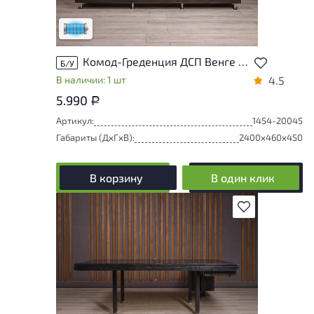
следы эксплуатации
Низкая степень износа
Комод-Греденция ДСП Венге Россия
Б/У
В наличии: 1 шт
4.5
5.990
Р
Артикул:
1454-20045
Габариты (ДxГxВ):
2400x460x450
В корзину
В один клик
В избранное
Товар может иметь незначительные
повреждения и/или следы эксплуатации,
не влияющие на удобство его
использования