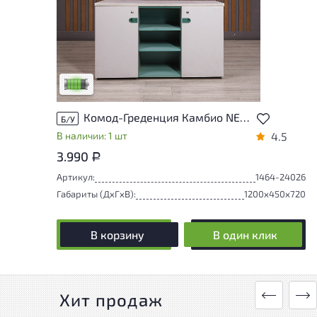
У товара присутствуют незначительные
следы эксплуатации, не влияющие на
удобство его использования
Низкая степень износа
Комод-Греденция Камбио NET ДСП Серый Россия
Б/У
В наличии: 1 шт
4.5
3.990
Р
Артикул:
1464-24026
Габариты (ДxГxВ):
1200x450x720
В корзину
В один клик
Хит продаж