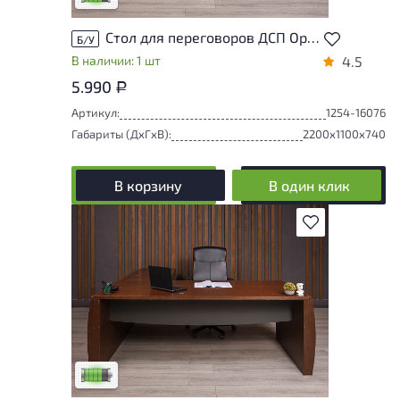
Стол для переговоров ДСП Орех Россия
Б/У
В наличии: 1 шт
4.5
5.990
Р
Артикул:
1254-16076
Габариты (ДxГxВ):
2200x1100x740
В корзину
В один клик
В избранное
У товара присутствуют незначительные
следы эксплуатации, не влияющие на
удобство его использования
Низкая степень износа