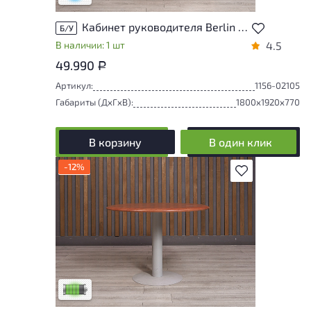
Кабинет руководителя Berlin ДСП Венге Россия
Б/У
В наличии: 1 шт
4.5
49.990
Р
Артикул:
1156-02105
Габариты (ДxГxВ):
1800x1920x770
В корзину
В один клик
-12%
В избранное
У товара присутствуют незначительные
следы эксплуатации, не влияющие на
удобство его использования
Низкая степень износа