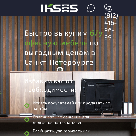
+7
(812)
416-
96-
Быстро выкупим
б/у
99
офисную мебель
по
выгодным ценам в
Санкт-Петербурге
Избавим вас от
необходимости:
Искать покупателей или продавать по
частям
Оплачивать помещение для
долгосрочного хранения
Разбирать, упаковывать или