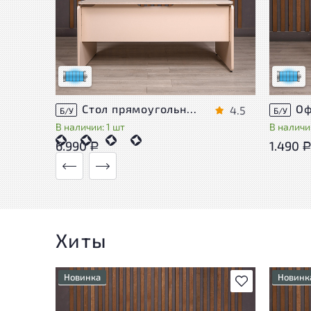
Состояние товара приближено к новому,
Состоя
могут присутствовать незначительные
могут 
следы эксплуатации
следы 
Низкая степень износа
Низкая 
Стол прямоугольный Accord ДСП Дуб Россия
4.5
Б/У
Б/У
В наличии: 1 шт
В наличии
6.990
1.490
Р
Хиты
Новинка
Новинк
В избранное