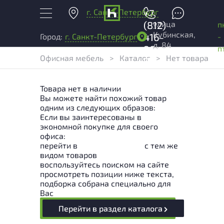
г. Санкт-Петербург
+7
улица
(812)
п
Кубинская,
416-
-
Город:
г. Санкт-Петербург
д. 84
96-
п
Офисная мебель
>
Каталог
>
Нет товара
99
Товара нет в наличии
Вы можете найти похожий товар
одним из следующих образов:
Если вы заинтересованы в
экономной покупке для своего
офиса:
перейти в
Раздел каталога
с тем же
видом товаров
воспользуйтесь поиском на сайте
просмотреть позиции ниже текста,
подборка собрана специально для
Вас
Перейти в раздел каталога