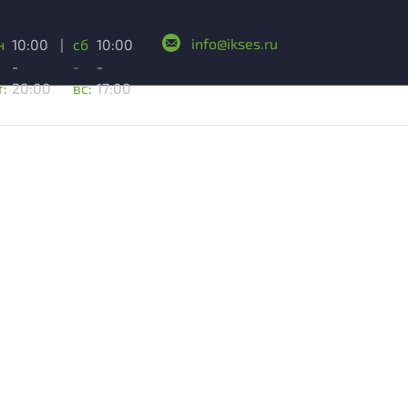
info@ikses.ru
н
10:00
|
сб
10:00
-
-
-
т:
20:00
вс:
17:00