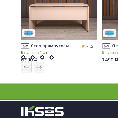
Состояние товара приближено к новому,
Состоя
могут присутствовать незначительные
могут 
следы эксплуатации
следы 
Низкая степень износа
Низкая 
Стол прямоугольный Accord ДСП Дуб Россия
4.5
Б/У
Б/У
В наличии: 1 шт
В наличии
6.990
1.490
Р