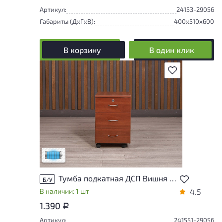
Артикул:
24153-29056
Габариты (ДxГxВ):
400x510x600
В корзину
В один клик
В избранное
Состояние товара приближено к новому,
могут присутствовать незначительные
следы эксплуатации
Низкая степень износа
Тумба подкатная ДСП Вишня Россия
Б/У
В наличии: 1 шт
4.5
1.390
Р
Артикул:
241551-29056