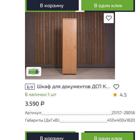
В корзину
В один клик
В избранное
У товара присутствуют незначительные
следы эксплуатации, не влияющие на
удобство его использования
Низкая степень износа
Шкаф для документов ДСП Клен Россия
Б/У
В наличии: 1 шт
4.5
3.590
Р
Артикул:
25157-29056
Габариты (ДxГxВ):
450x400x1820
В корзину
В один клик