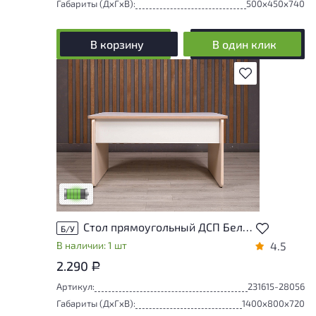
Габариты (ДxГxВ):
500x450x740
В корзину
В один клик
В избранное
У товара присутствуют незначительные
следы эксплуатации, не влияющие на
удобство его использования
Низкая степень износа
Стол прямоугольный ДСП Белый Россия
Б/У
В наличии: 1 шт
4.5
2.290
Р
Артикул:
231615-28056
Габариты (ДxГxВ):
1400x800x720