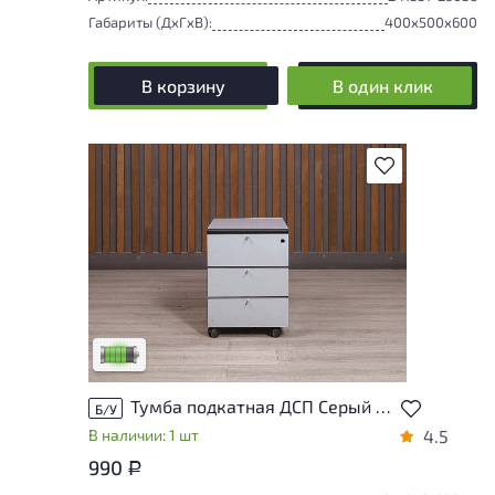
Габариты (ДxГxВ):
400x500x600
В корзину
В один клик
В избранное
У товара присутствуют незначительные
следы эксплуатации, не влияющие на
удобство его использования
Низкая степень износа
Тумба подкатная ДСП Серый Россия
Б/У
В наличии: 1 шт
4.5
990
Р