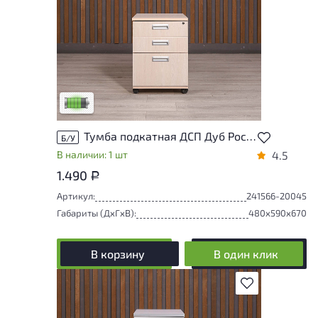
У товара присутствуют незначительные
следы эксплуатации, не влияющие на
удобство его использования
Низкая степень износа
Тумба подкатная ДСП Дуб Россия
Б/У
В наличии: 1 шт
4.5
1.490
Р
Артикул:
241566-20045
Габариты (ДxГxВ):
480x590x670
В корзину
В один клик
В избранное