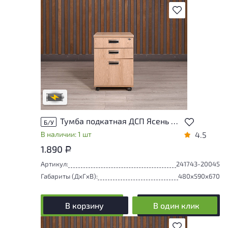
В избранное
Степень износа находится на стадии
проверки. Вы можете уточнить
дополнительную информацию у
сотрудников магазина
В обработке
Тумба подкатная ДСП Ясень шимо Россия
Б/У
В наличии: 1 шт
4.5
1.890
Р
Артикул:
241743-20045
Габариты (ДxГxВ):
480x590x670
В корзину
В один клик
В избранное