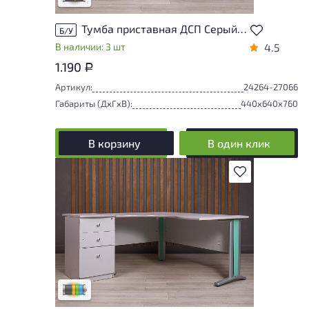
Тумба приставная ДСП Серый Россия
Б/У
В наличии: 3 шт
4.5
1.190
Р
Артикул:
24264-27066
Габариты (ДxГxВ):
440x640x760
В корзину
В один клик
В избранное
Товар представлен с разной степенью
износа. От состояния, приближенного к
новому, до незначительных повреждений,
не влияющих на удобство его
использования. Подробнее об износе в
разделе характеристики.
Разная степень износа