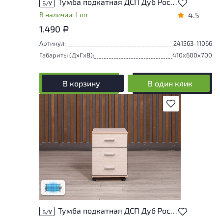
Тумба подкатная ДСП Дуб Россия
Б/У
В наличии: 1 шт
4.5
1.490
Р
Артикул:
241563-11066
Габариты (ДxГxВ):
410x600x700
В корзину
В один клик
В избранное
Состояние товара приближено к новому,
могут присутствовать незначительные
следы эксплуатации
Низкая степень износа
Тумба подкатная ДСП Дуб Россия
Б/У