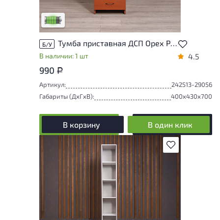
удобство его использования
Низкая степень износа
Тумба приставная ДСП Орех Россия
Б/У
В наличии: 1 шт
4.5
990
Р
Артикул:
242513-29056
Габариты (ДxГxВ):
400x430x700
В корзину
В один клик
В избранное
Состояние товара приближено к новому,
могут присутствовать незначительные
следы эксплуатации