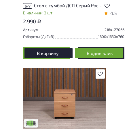
Стол с тумбой ДСП Серый Россия
Б/У
В наличии: 3 шт
4.5
2.990
Р
Артикул:
2164-27066
Габариты (ДxГxВ):
1600x1630x760
В корзину
В один клик
В избранное
У товара присутствуют незначительные
следы эксплуатации, не влияющие на
удобство его использования
Низкая степень износа