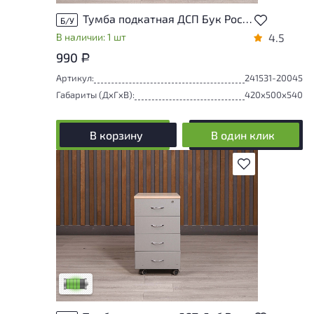
Тумба подкатная ДСП Бук Россия
Б/У
В наличии: 1 шт
4.5
990
Р
Артикул:
241531-20045
Габариты (ДxГxВ):
420x500x540
В корзину
В один клик
В избранное
У товара присутствуют незначительные
следы эксплуатации, не влияющие на
удобство его использования
Низкая степень износа