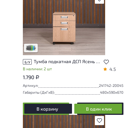
Товар представлен с низкими степенями
износа. От состояния, приближенного к
новому, до незначительных следов
эксплуатации. Подробнее об износе в
разделе характеристики.
Низкая степень износа
Тумба подкатная ДСП Ясень шимо Россия
Б/У
В наличии: 2 шт
4.5
1.790
Р
Артикул:
241742-20045
Габариты (ДxГxВ):
480x590x670
В корзину
В один клик
В избранное