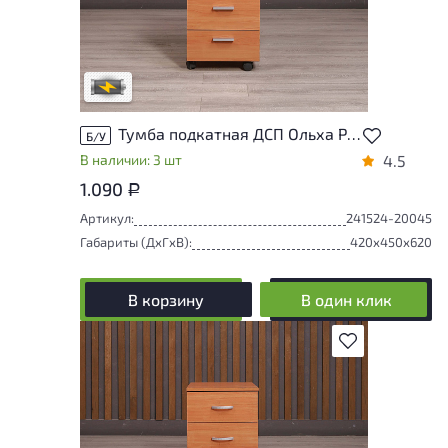
Степень износа находится на стадии
проверки. Вы можете уточнить
дополнительную информацию у
сотрудников магазина
В обработке
Тумба подкатная ДСП Ольха Россия
Б/У
В наличии: 3 шт
4.5
1.090
Р
Артикул:
241524-20045
Габариты (ДxГxВ):
420x450x620
В корзину
В один клик
В избранное
Товар представлен с разной степенью
износа. От состояния, приближенного к
новому, до незначительных повреждений,