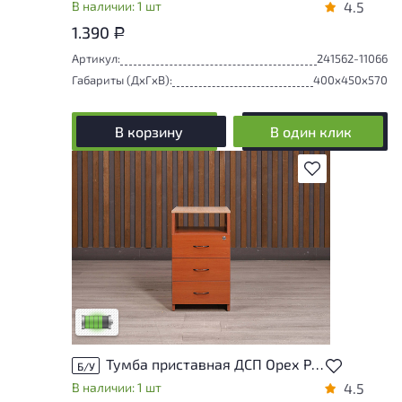
В наличии: 1 шт
4.5
1.390
Р
Артикул:
241562-11066
Габариты (ДxГxВ):
400x450x570
В корзину
В один клик
В избранное
У товара присутствуют незначительные
следы эксплуатации, не влияющие на
удобство его использования
Низкая степень износа
Тумба приставная ДСП Орех Россия
Б/У
В наличии: 1 шт
4.5