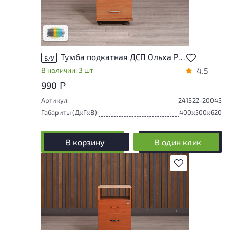
не влияющих на удобство его
использования. Подробнее об износе в
разделе характеристики.
Разная степень износа
Тумба подкатная ДСП Ольха Россия
Б/У
В наличии: 3 шт
4.5
990
Р
Артикул:
241522-20045
Габариты (ДxГxВ):
400x500x620
В корзину
В один клик
В избранное
У товара присутствуют незначительные
следы эксплуатации, не влияющие на