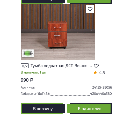
В избранное
У товара присутствуют незначительные
следы эксплуатации, не влияющие на
удобство его использования
Низкая степень износа
Тумба подкатная ДСП Вишня Россия
Б/У
В наличии: 1 шт
4.5
990
Р
Артикул:
24155-29056
Габариты (ДxГxВ):
420x440x580
В корзину
В один клик