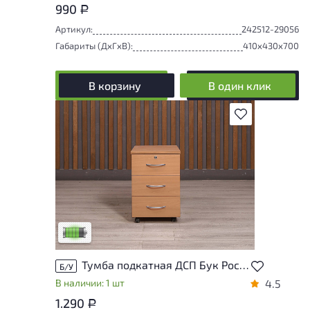
990
Р
Артикул:
242512-29056
Габариты (ДxГxВ):
410x430x700
В корзину
В один клик
В избранное
У товара присутствуют незначительные
следы эксплуатации, не влияющие на
удобство его использования
Низкая степень износа
Тумба подкатная ДСП Бук Россия
Б/У
В наличии: 1 шт
4.5
1.290
Р