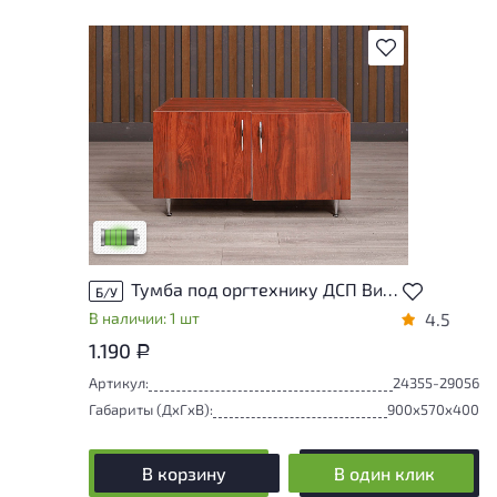
В избранное
У товара присутствуют незначительные
следы эксплуатации, не влияющие на
удобство его использования
Низкая степень износа
Тумба под оргтехнику ДСП Вишня Россия
Б/У
В наличии: 1 шт
4.5
1.190
Р
Артикул:
24355-29056
Габариты (ДxГxВ):
900x570x400
В корзину
В один клик