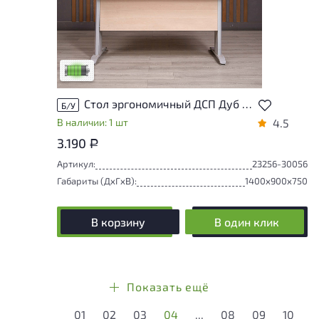
У товара присутствуют незначительные
следы эксплуатации, не влияющие на
удобство его использования
Низкая степень износа
Стол эргономичный ДСП Дуб Россия
Б/У
В наличии: 1 шт
4.5
3.190
Р
Артикул:
23256-30056
Габариты (ДxГxВ):
1400x900x750
В корзину
В один клик
Показать ещё
01
02
03
04
...
08
09
10