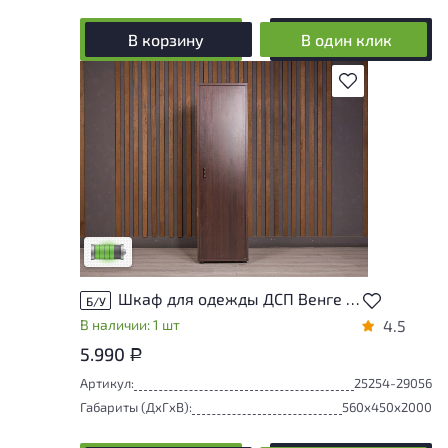
В корзину
В один клик
В избранное
У товара присутствуют незначительные
следы эксплуатации, не влияющие на
удобство его использования
Низкая степень износа
Шкаф для одежды ДСП Венге Россия
Б/У
В наличии: 1 шт
4.5
5.990
Р
Артикул:
25254-29056
Габариты (ДxГxВ):
560x450x2000