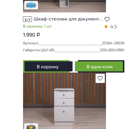
Низкая степень износа
Шкаф-стеллаж для документов ДСП Серый Россия
Б/У
В наличии: 1 шт
4.5
1.990
Р
Артикул:
25364-29056
Габариты (ДxГxВ):
320x360x1960
В корзину
В один клик
В избранное
Степень износа находится на стадии
проверки. Вы можете уточнить
дополнительную информацию у
сотрудников магазина
В обработке