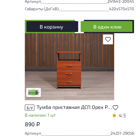
Артикул:
241643-20045
Габариты (ДxГxВ):
420x570x570
В корзину
В один клик
В избранное
У товара присутствуют незначительные
следы эксплуатации, не влияющие на
удобство его использования
Низкая степень износа
Тумба приставная ДСП Орех Россия
Б/У
В наличии: 1 шт
4.5
890
Р
Артикул:
24251-29056