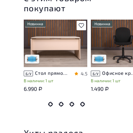
покупают
Новинка
Новинка
В избранное
Состояние товара
Состояние товара
приближено к новому, могут
приближено к новому
присутствовать
присутствовать
незначительные следы
незначительные след
эксплуатации
эксплуатации
Низкая степень износа
Низкая степень изн
Стол прямоугольный Accord ДСП Дуб Россия
Офисное кресло Т
4.5
Б/У
Б/У
В наличии: 1 шт
В наличии: 1 шт
6.990
1.490
Р
Р
Хиты раздела