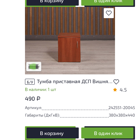
В корзину
В один клик
В избранное
У товара присутствуют незначительные
следы эксплуатации, не влияющие на
удобство его использования
Низкая степень износа
Тумба приставная ДСП Вишня Россия
Б/У
В наличии: 1 шт
4.5
490
Р
Артикул:
242551-20045
Габариты (ДxГxВ):
380x380x440
В корзину
В один клик