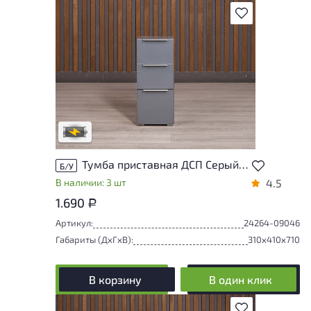
В избранное
Степень износа находится на стадии
проверки. Вы можете уточнить
дополнительную информацию у
сотрудников магазина
В обработке
Тумба приставная ДСП Серый Россия
Б/У
В наличии: 3 шт
4.5
1.690
Р
Артикул:
24264-09046
Габариты (ДxГxВ):
310x410x710
В корзину
В один клик
В избранное