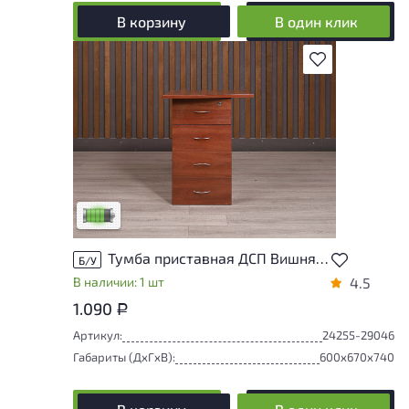
В корзину
В один клик
В избранное
У товара присутствуют незначительные
следы эксплуатации, не влияющие на
удобство его использования
Низкая степень износа
Тумба приставная ДСП Вишня Россия
Б/У
В наличии: 1 шт
4.5
1.090
Р
Артикул:
24255-29046
Габариты (ДxГxВ):
600x670x740