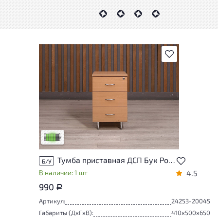
В избранное
У товара присутствуют незначительные
следы эксплуатации, не влияющие на
удобство его использования
Низкая степень износа
Тумба приставная ДСП Бук Россия
Б/У
В наличии: 1 шт
4.5
990
Р
Артикул:
24253-20045
Габариты (ДxГxВ):
410x500x650