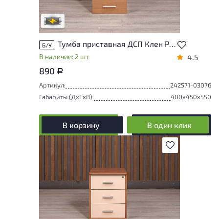
сотрудников магазина
В обработке
Тумба приставная ДСП Клен Россия
Б/У
В наличии: 2 шт
4.5
890
Р
Артикул:
242571-03076
Габариты (ДxГxВ):
400x450x550
В корзину
В один клик
В избранное
Степень износа находится на стадии
проверки. Вы можете уточнить
дополнительную информацию у
сотрудников магазина