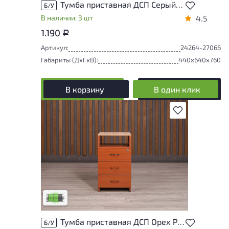
Тумба приставная ДСП Серый Россия
Б/У
В наличии: 3 шт
4.5
1.190
Р
Артикул:
24264-27066
Габариты (ДxГxВ):
440x640x760
В корзину
В один клик
В избранное
У товара присутствуют незначительные
следы эксплуатации, не влияющие на
удобство его использования
Низкая степень износа
Тумба приставная ДСП Орех Россия
Б/У