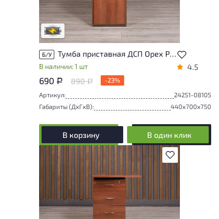
проверки. Вы можете уточнить
дополнительную информацию у
сотрудников магазина
В обработке
Тумба приставная ДСП Орех Россия
Б/У
В наличии: 1 шт
4.5
690
890
-23%
Р
Р
Артикул:
24251-08105
Габариты (ДxГxВ):
440x700x750
В корзину
В один клик
В избранное
Состояние товара приближено к новому,
могут присутствовать незначительные