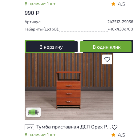
В наличии: 1 шт
4.5
990
Р
Артикул:
242512-29056
Габариты (ДxГxВ):
410x430x700
В корзину
В один клик
В избранное
У товара присутствуют незначительные
следы эксплуатации, не влияющие на
удобство его использования
Низкая степень износа
Тумба приставная ДСП Орех Россия
Б/У
В наличии: 1 шт
4.5