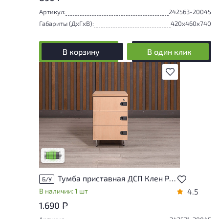
Артикул:
242563-20045
Габариты (ДxГxВ):
420x460x740
В корзину
В один клик
В избранное
У товара присутствуют незначительные
следы эксплуатации, не влияющие на
удобство его использования
Низкая степень износа
Тумба приставная ДСП Клен Россия
Б/У
В наличии: 1 шт
4.5
1.690
Р