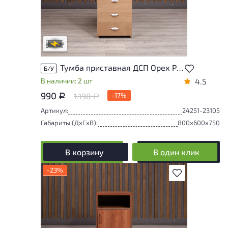
Степень износа находится на стадии
проверки. Вы можете уточнить
дополнительную информацию у
сотрудников магазина
В обработке
Тумба приставная ДСП Орех Россия
Б/У
В наличии: 2 шт
4.5
990
1.190
-17%
Р
Р
Артикул:
24251-23105
Габариты (ДxГxВ):
800x600x750
В корзину
В один клик
-23%
В избранное
Степень износа находится на стадии