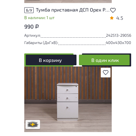
Тумба приставная ДСП Орех Россия
Б/У
В наличии: 1 шт
4.5
990
Р
Артикул:
242513-29056
Габариты (ДxГxВ):
400x430x700
В корзину
В один клик
В избранное
Степень износа находится на стадии
проверки. Вы можете уточнить
дополнительную информацию у
сотрудников магазина
В обработке