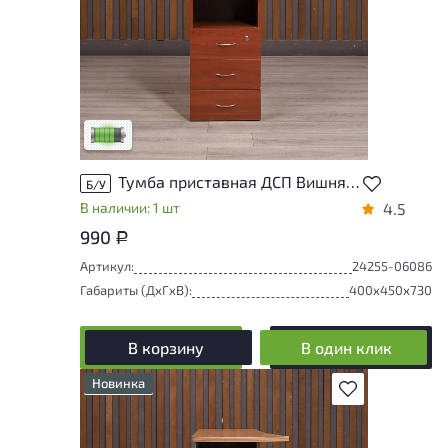
У товара присутствуют незначительные
следы эксплуатации, не влияющие на
удобство его использования
Низкая степень износа
Тумба приставная ДСП Вишня Россия
Б/У
В наличии: 1 шт
4.5
990
Р
Артикул:
24255-06086
Габариты (ДxГxВ):
400x450x730
В корзину
В один клик
Новинка
В избранное