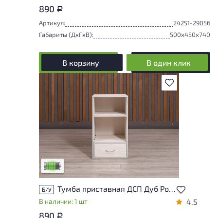
890
Р
Артикул:
24251-29056
Габариты (ДxГxВ):
500x450x740
В корзину
В один клик
В избранное
У товара присутствуют незначительные
следы эксплуатации, не влияющие на
удобство его использования
Низкая степень износа
Тумба приставная ДСП Дуб Россия
Б/У
В наличии: 1 шт
4.5
890
Р