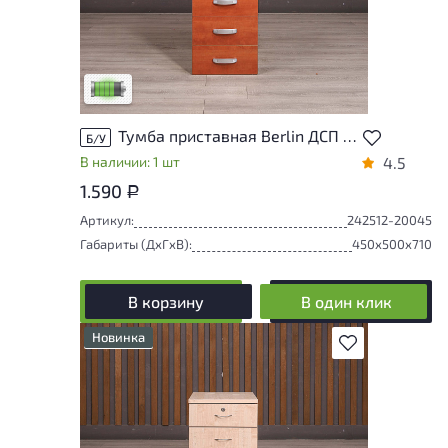
У товара присутствуют незначительные
следы эксплуатации, не влияющие на
удобство его использования
Низкая степень износа
Тумба приставная Berlin ДСП Орех Россия
Б/У
В наличии: 1 шт
4.5
1.590
Р
Артикул:
242512-20045
Габариты (ДxГxВ):
450x500x710
В корзину
В один клик
Новинка
В избранное