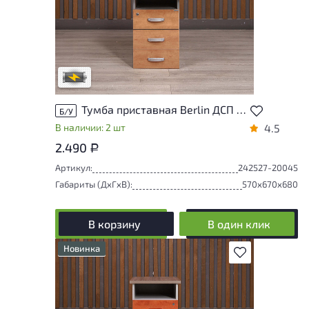
Степень износа находится на стадии
проверки. Вы можете уточнить
дополнительную информацию у
сотрудников магазина
В обработке
Тумба приставная Berlin ДСП Ольха Россия
Б/У
В наличии: 2 шт
4.5
2.490
Р
Артикул:
242527-20045
Габариты (ДxГxВ):
570x670x680
В корзину
В один клик
Новинка
В избранное