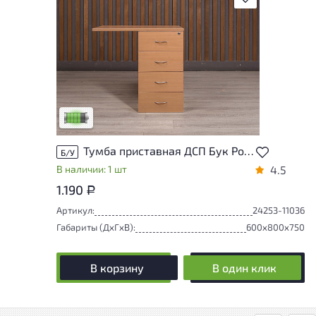
У товара присутствуют незначительные
следы эксплуатации, не влияющие на
удобство его использования
Низкая степень износа
Тумба приставная ДСП Бук Россия
Б/У
В наличии: 1 шт
4.5
1.190
Р
Артикул:
24253-11036
Габариты (ДxГxВ):
600x800x750
В корзину
В один клик