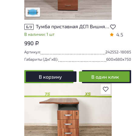
следы эксплуатации
Низкая степень износа
Тумба приставная ДСП Вишня Россия
Б/У
В наличии: 1 шт
4.5
990
Р
Артикул:
242552-18085
Габариты (ДxГxВ):
600x680x750
В корзину
В один клик
В избранное