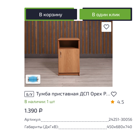
В корзину
В один клик
В избранное
Состояние товара приближено к новому,
могут присутствовать незначительные
следы эксплуатации
Низкая степень износа
Тумба приставная ДСП Орех Россия
Б/У
В наличии: 1 шт
4.5
1.390
Р
Артикул:
24251-30056
Габариты (ДxГxВ):
450x680x740