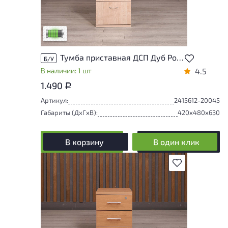
У товара присутствуют незначительные
следы эксплуатации, не влияющие на
удобство его использования
Низкая степень износа
Тумба приставная ДСП Дуб Россия
Б/У
В наличии: 1 шт
4.5
1.490
Р
Артикул:
2415612-20045
Габариты (ДxГxВ):
420x480x630
В корзину
В один клик
В избранное
Степень износа находится на стадии
проверки. Вы можете уточнить
дополнительную информацию у