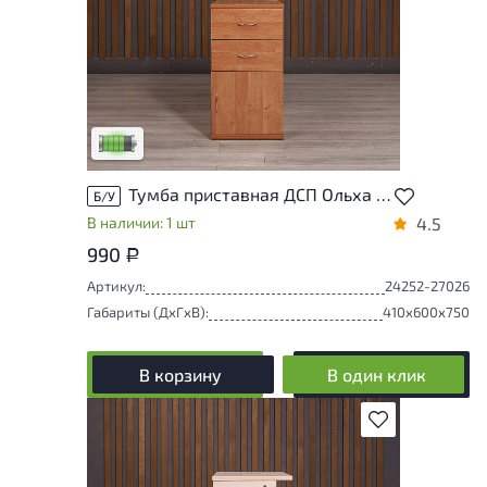
У товара присутствуют незначительные
следы эксплуатации, не влияющие на
удобство его использования
Низкая степень износа
Тумба приставная ДСП Ольха Россия
Б/У
В наличии: 1 шт
4.5
990
Р
Артикул:
24252-27026
Габариты (ДxГxВ):
410x600x750
В корзину
В один клик
В избранное