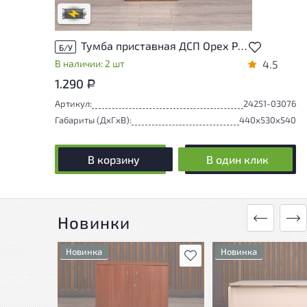
В обработке
Тумба приставная ДСП Орех Россия
Б/У
В наличии: 2 шт
4.5
1.290
Р
Артикул:
24251-03076
Габариты (ДxГxВ):
440x530x540
В корзину
В один клик
Новинки
Новинка
Новинка
В избранное
Состояние товара
Состояние товара
приближено к новому, могут
приближено к новому
присутствовать
присутствовать
незначительные следы
незначительные сле