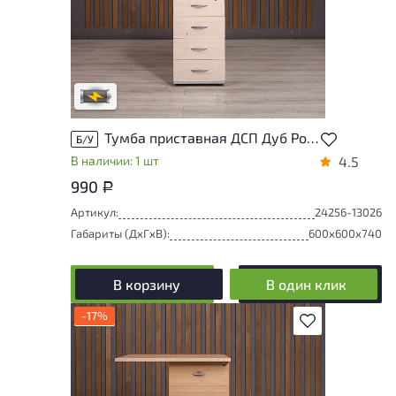
Степень износа находится на стадии
проверки. Вы можете уточнить
дополнительную информацию у
сотрудников магазина
В обработке
Тумба приставная ДСП Дуб Россия
Б/У
В наличии: 1 шт
4.5
990
Р
Артикул:
24256-13026
Габариты (ДxГxВ):
600x600x740
В корзину
В один клик
-17%
В избранное