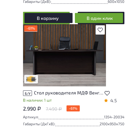
Габариты (ДxВ):
600x1050
В корзину
В один клик
-61%
В избранное
Товар может иметь незначительные
повреждения и/или следы эксплуатации,
не влияющие на удобство его
использования
Удовлетворительный износ
Стол руководителя МДФ Венге Россия
Б/У
В наличии: 1 шт
4.5
2.990
7.490
-61%
Р
Р
Артикул:
1354-20034
Габариты (ДxГxВ):
2100x950x750