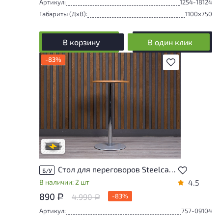
Артикул:
1254-18124
Габариты (ДxВ):
1100x750
В корзину
В один клик
-83%
В избранное
Степень износа находится на стадии
проверки. Вы можете уточнить
дополнительную информацию у
сотрудников магазина
В обработке
Стол для переговоров Steelcase ДСП Клен США
Б/У
В наличии: 2 шт
4.5
890
4.990
-83%
Р
Р
Артикул:
757-09104