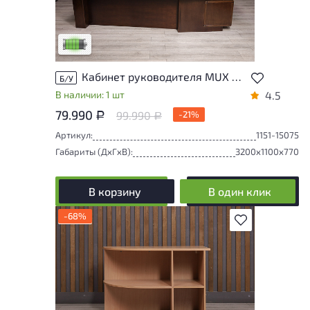
У товара присутствуют незначительные
следы эксплуатации, не влияющие на
удобство его использования
Низкая степень износа
Кабинет руководителя MUX Шпон Орех Китай
Б/У
В наличии: 1 шт
4.5
79.990
99.990
-21%
Р
Р
Артикул:
1151-15075
Габариты (ДxГxВ):
3200x1100x770
В корзину
В один клик
-68%
В избранное
У товара присутствуют незначительные
следы эксплуатации, не влияющие на