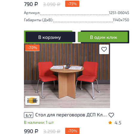
790
3.090
-75%
Р
Р
Артикул:
1251-06045
Габариты (ДxВ):
1140x750
В корзину
В один клик
-70%
В избранное
Товар может иметь незначительные
повреждения и/или следы эксплуатации,
не влияющие на удобство его
использования
Удовлетворительный износ
Стол для переговоров ДСП Клен Россия
Б/У
В наличии: 1 шт
4.5
990
3.290
-70%
Р
Р