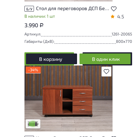
Стол для переговоров ДСП Белый Россия
Б/У
В наличии: 1 шт
4.5
3.990
Р
Артикул:
1261-20065
Габариты (ДxВ):
800x770
В корзину
В один клик
-34%
В избранное
У товара присутствуют незначительные
следы эксплуатации, не влияющие на
удобство его использования
Низкая степень износа