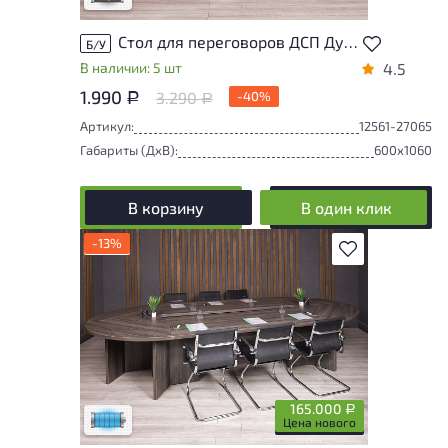
Стол для переговоров ДСП Дуб Россия
Б/У
В наличии: 5 шт
4.5
1.990
3.290
-40%
Р
Р
Артикул:
12561-27065
Габариты (ДxВ):
600x1060
В корзину
В один клик
-13%
В избранное
Состояние товара приближено к новому,
могут присутствовать незначительные
следы эксплуатации
165.000
Р
Низкая степень износа
Цена нового