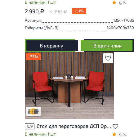
В наличии: 1 шт
4.5
2.990
5.990
-51%
Р
Р
Артикул:
1354-17035
Габариты (ДxГxВ):
1400x700x750
В корзину
В один клик
-75%
В избранное
Товар может иметь незначительные
повреждения и/или следы эксплуатации,
не влияющие на удобство его
использования
Удовлетворительный износ
Стол для переговоров ДСП Орех Россия
Б/У
В наличии: 1 шт
4.5