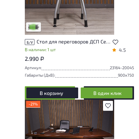
У товара присутствуют незначительные
следы эксплуатации, не влияющие на
удобство его использования
Низкая степень износа
Стол для переговоров ДСП Серый Россия
Б/У
В наличии: 1 шт
4.5
2.990
Р
Артикул:
23164-20045
Габариты (ДxВ):
900x750
В корзину
В один клик
-21%
В избранное