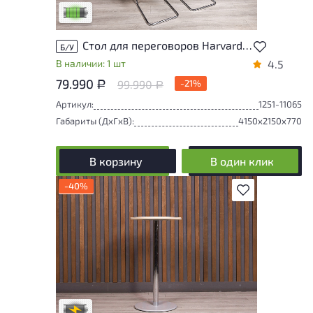
Низкая степень износа
Стол для переговоров Harvard Шпон Орех Импорт
Б/У
В наличии: 1 шт
4.5
79.990
99.990
-21%
Р
Р
Артикул:
1251-11065
Габариты (ДxГxВ):
4150x2150x770
В корзину
В один клик
-40%
В избранное
Степень износа находится на стадии
проверки. Вы можете уточнить
дополнительную информацию у
сотрудников магазина
В обработке