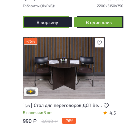
Габариты (ДxГxВ):
2200x3150x750
В корзину
В один клик
-76%
В избранное
Степень износа находится на стадии
проверки. Вы можете уточнить
дополнительную информацию у
сотрудников магазина
В обработке
Стол для переговоров ДСП Венге Россия
Б/У
В наличии: 3 шт
4.5
990
3.990
-76%
Р
Р