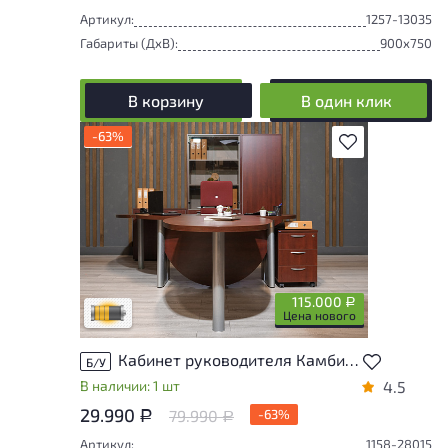
Артикул:
1257-13035
Габариты (ДxВ):
900x750
В корзину
В один клик
-63%
В избранное
Товар может иметь незначительные
повреждения и/или следы эксплуатации,
не влияющие на удобство его
использования
115.000
Р
Удовлетворительный износ
Цена нового
Кабинет руководителя Камбио Boss ДСП Махагон Россия
Б/У
В наличии: 1 шт
4.5
29.990
79.990
-63%
Р
Р
Артикул:
1158-28015