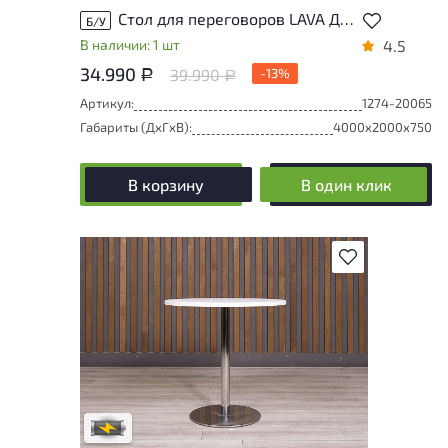
Стол для переговоров LAVA ДСП Ясень шимо Беларусь
Б/У
В наличии: 1 шт
4.5
34.990
39.990
-13%
Р
Р
Артикул:
1274-20065
Габариты (ДxГxВ):
4000x2000x750
В корзину
В один клик
В избранное
Степень износа находится на стадии
проверки. Вы можете уточнить
дополнительную информацию у
сотрудников магазина
В обработке