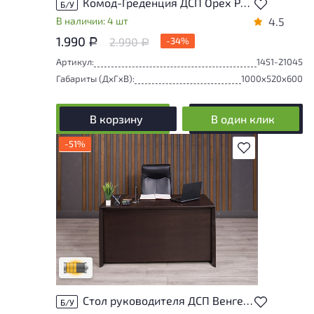
Комод-Греденция ДСП Орех Россия
Б/У
В наличии: 4 шт
4.5
1.990
2.990
-34%
Р
Р
Артикул:
1451-21045
Габариты (ДxГxВ):
1000x520x600
В корзину
В один клик
-51%
В избранное
Товар может иметь незначительные
повреждения и/или следы эксплуатации,
не влияющие на удобство его
использования
Удовлетворительный износ
Стол руководителя ДСП Венге Россия
Б/У