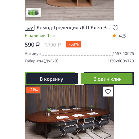
удобство его использования
Низкая степень износа
Комод-Греденция ДСП Клен Россия
Б/У
В наличии: 1 шт
4.5
590
1.790
-68%
Р
Р
Артикул:
1457-10075
Габариты (ДxГxВ):
1130x600x770
В корзину
В один клик
-21%
В избранное
У товара присутствуют незначительные
следы эксплуатации, не влияющие на
удобство его использования