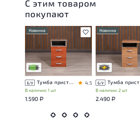
С этим товаром
покупают
Новинка
Новинка
В избранное
У товара присутствуют
Степень износа наход
незначительные следы
стадии проверки. Вы
эксплуатации, не влияющие
уточнить дополнител
на удобство его
информацию у сотру
использования
магазина
Низкая степень износа
В обработке
Тумба приставная Berlin ДСП Орех Россия
Тум
4.5
Б/У
Б/У
В наличии: 1 шт
В наличии: 2 шт
1.590
2.490
Р
Р