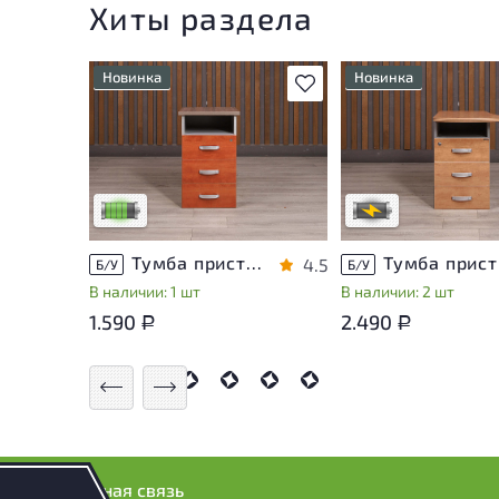
Хиты раздела
Новинка
Новинка
В избранное
У товара присутствуют
Степень износа наход
незначительные следы
стадии проверки. Вы
эксплуатации, не влияющие
уточнить дополнител
на удобство его
информацию у сотру
использования
магазина
Низкая степень износа
В обработке
Тумба приставная Berlin ДСП Орех Россия
Тум
4.5
Б/У
Б/У
В наличии: 1 шт
В наличии: 2 шт
1.590
2.490
Р
Р
Обратная связь