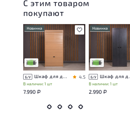
С этим товаром
покупают
Новинка
Новинка
В избранное
У товара присутствуют
У товара присутству
незначительные следы
незначительные след
эксплуатации, не влияющие
эксплуатации, не вл
на удобство его
на удобство его
использования
использования
Низкая степень износа
Низкая степень изн
Шкаф для документов ДСП Клен Россия
Шкаф для доку
4.5
Б/У
Б/У
В наличии: 1 шт
В наличии: 1 шт
7.990
2.990
Р
Р