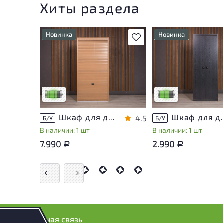
Хиты раздела
Новинка
Новинка
В избранное
У товара присутствуют
У товара присутству
незначительные следы
незначительные след
эксплуатации, не влияющие
эксплуатации, не вл
на удобство его
на удобство его
использования
использования
Низкая степень износа
Низкая степень изн
Шкаф для документов ДСП Клен Россия
Шкаф для доку
4.5
Б/У
Б/У
В наличии: 1 шт
В наличии: 1 шт
7.990
2.990
Р
Р
Обратная связь