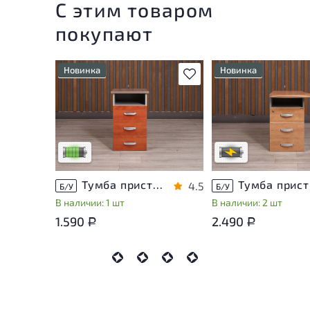
С этим товаром
покупают
Новинка
Новинка
В избранное
У товара присутствуют
Степень износа наход
незначительные следы
стадии проверки. Вы
эксплуатации, не влияющие
уточнить дополнител
на удобство его
информацию у сотру
использования
магазина
Низкая степень износа
В обработке
Тумба приставная Berlin ДСП Орех Россия
Тум
4.5
Б/У
Б/У
В наличии: 1 шт
В наличии: 2 шт
1.590
2.490
Р
Р