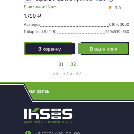
В наличии: 15 шт
4.5
1.790
Р
Артикул:
010-00000
Габариты (ДxГxВ):
620x530x350
В корзину
В один клик
01
02
25 - 32
из
32
Обратная связь