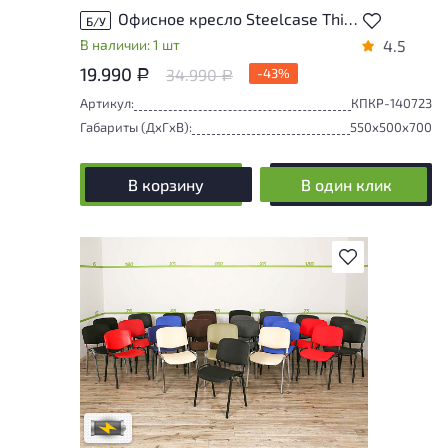
Офисное кресло Steelcase Think Искусственная кожа Коричневый США
Б/У
В наличии: 1 шт
4.5
19.990
34.990
-43%
Р
Р
Артикул:
КПКР-140723
Габариты (ДxГxВ):
550x500x700
В корзину
В один клик
В избранное
Степень износа находится на стадии
проверки. Вы можете уточнить
дополнительную информацию у
сотрудников магазина
В обработке