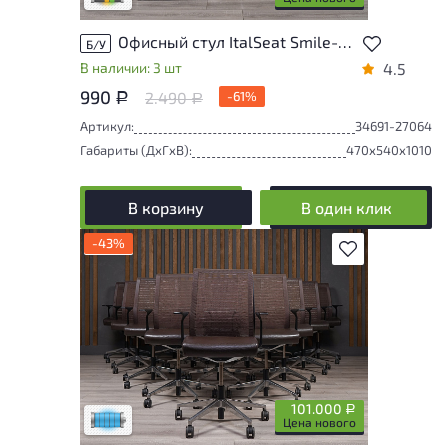
Офисный стул ItalSeat Smile-Bar Пластик Оранжевый Италия
Б/У
В наличии: 3 шт
4.5
990
2.490
-61%
Р
Р
Артикул:
34691-27064
Габариты (ДxГxВ):
470x540x1010
В корзину
В один клик
-43%
В избранное
Состояние товара приближено к новому,
могут присутствовать незначительные
следы эксплуатации
101.000
Р
Низкая степень износа
Цена нового