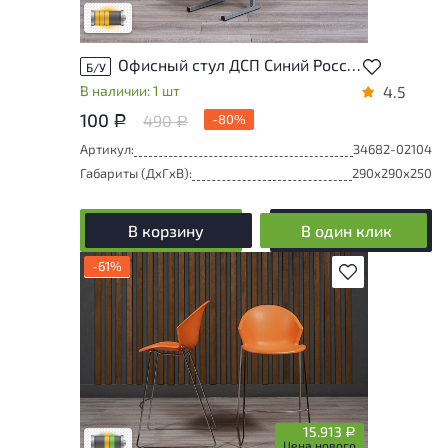
Удовлетворительный износ
Офисный стул ДСП Синий Россия
Б/У
В наличии: 1 шт
4.5
100
490
-80%
Р
Р
Артикул:
34682-02104
Габариты (ДxГxВ):
290x290x250
В корзину
В один клик
-61%
В избранное
Товар представлен с разной степенью
износа. От незначительных следов
эксплуатации до мелких повреждений, не
влияющих на удобство его
использования. Подробнее об износе в
разделе характеристики.
15.913
Р
Разная степень износа
Цена нового