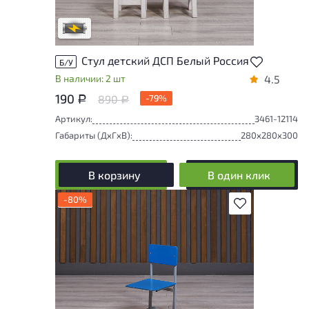
сотрудников магазина
В обработке
Стул детский ДСП Белый Россия
Б/У
В наличии: 2 шт
4.5
190
890
-79%
Р
Р
Артикул:
3461-12114
Габариты (ДxГxВ):
280x280x300
В корзину
В один клик
-80%
В избранное
Товар может иметь незначительные
повреждения и/или следы эксплуатации,
не влияющие на удобство его
использования