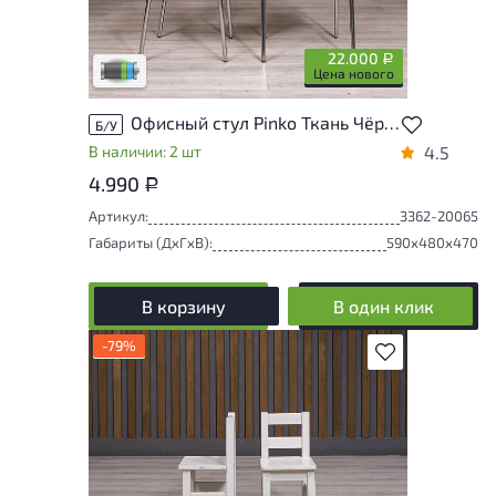
новому, до незначительных следов
эксплуатации. Подробнее об износе в
разделе характеристики.
22.000
Р
Низкая степень износа
Цена нового
Офисный стул Pinko Ткань Чёрный Россия
Б/У
В наличии: 2 шт
4.5
4.990
Р
Артикул:
3362-20065
Габариты (ДxГxВ):
590x480x470
В корзину
В один клик
-79%
В избранное
Степень износа находится на стадии
проверки. Вы можете уточнить
дополнительную информацию у