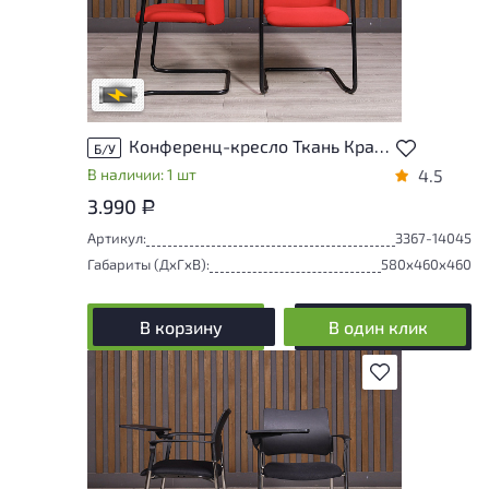
Степень износа находится на стадии
проверки. Вы можете уточнить
дополнительную информацию у
сотрудников магазина
В обработке
Конференц-кресло Ткань Красный Россия
Б/У
В наличии: 1 шт
4.5
3.990
Р
Артикул:
3367-14045
Габариты (ДxГxВ):
580x460x460
В корзину
В один клик
В избранное
Товар представлен с низкими степенями
износа. От состояния, приближенного к