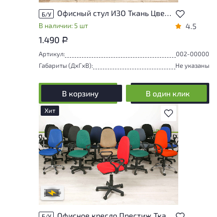
Офисный стул ИЗО Ткань Цвет в ассортименте Россия
Б/У
В наличии: 5 шт
4.5
1.490
Р
Артикул:
002-00000
Габариты (ДxГxВ):
Не указаны
В корзину
В один клик
Хит
В избранное
Степень износа находится на стадии
проверки. Вы можете уточнить
дополнительную информацию у
сотрудников магазина
В обработке
Офисное кресло Престиж Ткань Цвет в ассортименте Россия
Б/У