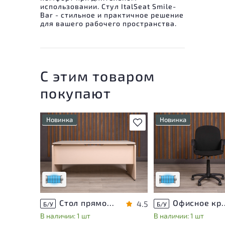
использовании. Стул ItalSeat Smile-
Bar - стильное и практичное решение
для вашего рабочего пространства.
С этим товаром
покупают
Новинка
Новинка
В избранное
Состояние товара
Состояние товара
приближено к новому, могут
приближено к новому
присутствовать
присутствовать
незначительные следы
незначительные след
эксплуатации
эксплуатации
Низкая степень износа
Низкая степень изн
Стол прямоугольный Accord ДСП Дуб Россия
Офисное кресло Т
4.5
Б/У
Б/У
В наличии: 1 шт
В наличии: 1 шт