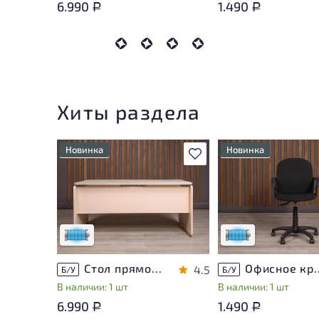
6.990
1.490
Р
Р
Хиты раздела
Новинка
Новинка
В избранное
Состояние товара
Состояние товара
приближено к новому, могут
приближено к новому
присутствовать
присутствовать
незначительные следы
незначительные след
эксплуатации
эксплуатации
Низкая степень износа
Низкая степень изн
Стол прямоугольный Accord ДСП Дуб Россия
Офисное кресло Т
4.5
Б/У
Б/У
В наличии: 1 шт
В наличии: 1 шт
6.990
1.490
Р
Р