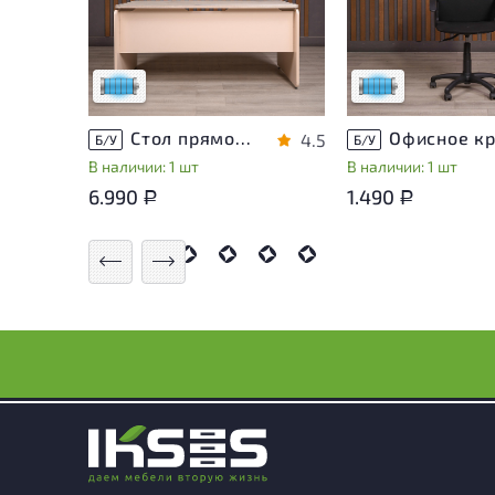
приближено к новому, могут
приближено к новом
присутствовать
присутствовать
незначительные следы
незначительные сле
эксплуатации
эксплуатации
Низкая степень износа
Низкая степень из
Стол прямоугольный Accord ДСП Дуб Россия
4.5
Б/У
Б/У
В наличии: 1 шт
В наличии: 1 шт
6.990
1.490
Р
Р