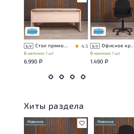
Состояние товара
Состояние товара
приближено к новому, могут
приближено к новому,
присутствовать
присутствовать
незначительные следы
незначительные след
эксплуатации
эксплуатации
Низкая степень износа
Низкая степень изно
Стол прямоугольный Accord ДСП Дуб Россия
Офисное кресло Ткань Чёрны
4.5
Б/У
Б/У
В наличии: 1 шт
В наличии: 1 шт
6.990
1.490
Р
Р
Хиты раздела
Новинка
Новинка
В избранное
Состояние товара
Состояние товара