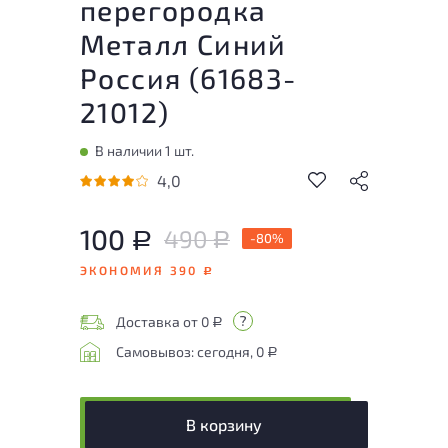
перегородка
Металл Синий
Россия (
61683-
21012
)
В наличии 1 шт.
4,0
100
490
Р
-80%
Р
ЭКОНОМИЯ 390
Р
Доставка от 0
Р
Самовывоз: сегодня, 0
Р
В корзину