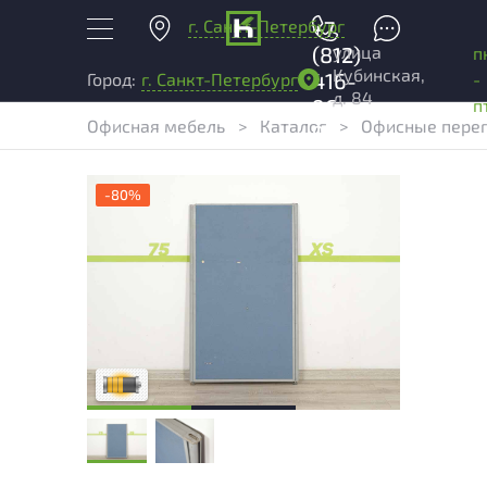
г. Санкт-Петербург
+7
улица
(812)
п
Кубинская,
416-
-
Город:
г. Санкт-Петербург
д. 84
96-
п
Офисная мебель
>
Каталог
>
Офисные пере
99
-80%
Товар может иметь незначительные
повреждения и/или следы эксплуатации,
не влияющие на удобство его
использования
Удовлетворительный износ