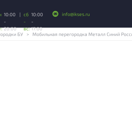
info@ikses.ru
н
10:00
|
сб
10:00
-
-
-
т:
20:00
вс:
17:00
городки БУ
>
Мобильная перегородка Металл Синий Рос