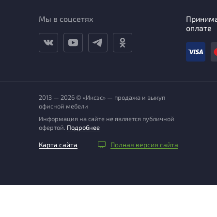
Мы в соцсетях
Приним
оплате
2013 — 2026 © «Иксэс» — продажа и выкуп
офисной мебели
Информация на сайте не является публичной
офертой.
Подробнее
Карта сайта
Полная версия сайта