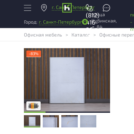
г. Санкт-Петербург
+7
улица
(812)
п
Кубинская,
416-
-
Город:
г. Санкт-Петербург
д. 84
96-
п
Офисная мебель
>
Каталог
>
Офисные пере
99
-83%
Товар представлен с разной степенью
износа. От следов эксплуатации,
влияющих исключительно на внешний
вид, до повреждений, влияющих на
удобство его использования. Подробнее
об износе в разделе характеристики.
Разная степень износа