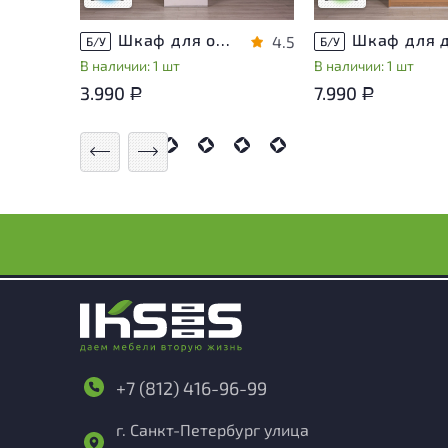
Шкаф для одежды ДСП Белый Россия
4.5
Б/У
Б/У
В наличии: 1 шт
В наличии: 1 шт
3.990
7.990
Р
Р
+7 (812) 416-96-99
г. Санкт-Петербург улица