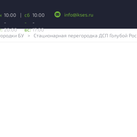
info@ikses.ru
н
10:00
|
сб
10:00
-
-
-
т:
20:00
вс:
17:00
городки БУ
>
Стационарная перегородка ДСП Голубой Ро