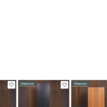
Новинка
Новинка
В избранное
В избранное
т
У товара присутствуют
У товара присутствуют
ы
незначительные следы
незначительные следы
яющие
эксплуатации, не влияющие
эксплуатации, не вли
на удобство его
на удобство его
использования
использования