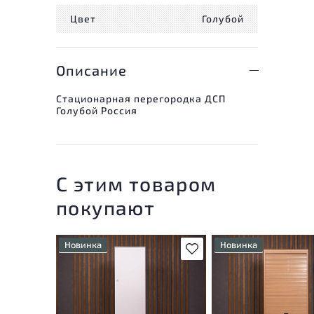
Цвет
Голубой
Описание
Стационарная перегородка ДСП
Голубой Россия
С этим товаром
покупают
Новинка
Новинка
В избранное
Состояние товара
У товара присутствую
приближено к новому, могут
незначительные след
присутствовать
эксплуатации, не вли
незначительные следы
на удобство его
эксплуатации
использования