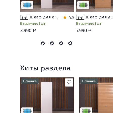
Низкая степень износа
Низкая степень изно
Шкаф для одежды ДСП Белый Россия
Шкаф для документов ДС
4.5
Б/У
Б/У
В наличии: 1 шт
В наличии: 1 шт
3.990
7.990
Р
Р
Хиты раздела
Новинка
Новинка
В избранное
Состояние товара
У товара присутств
приближено к новому, могут
незначительные сле
присутствовать
эксплуатации, не в
незначительные следы
на удобство его
эксплуатации
использования
Низкая степень износа
Низкая степень из