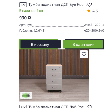
Тумба подкатная ДСП Бук Россия
Б/У
В наличии: 1 шт
4.5
990
Р
Артикул:
241531-20045
Габариты (ДxГxВ):
420x500x540
В корзину
В один клик
В избранное
У товара присутствуют незначительные
следы эксплуатации, не влияющие на
удобство его использования
Низкая степень износа
Тумба подкатная ДСП Дуб Россия
Б/У