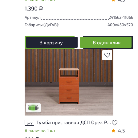
1.390
Р
Артикул:
241562-11066
Габариты (ДxГxВ):
400x450x570
В корзину
В один клик
В избранное
У товара присутствуют незначительные
следы эксплуатации, не влияющие на
удобство его использования
Низкая степень износа
Тумба приставная ДСП Орех Россия
Б/У
В наличии: 1 шт
4.5