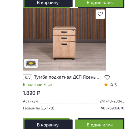
В корзину
В один клик
В избранное
Степень износа находится на стадии
проверки. Вы можете уточнить
дополнительную информацию у
сотрудников магазина
В обработке
Тумба подкатная ДСП Ясень шимо Россия
Б/У
В наличии: 4 шт
4.5
1.890
Р
Артикул:
241743-20045
Габариты (ДxГxВ):
480x590x670
В корзину
В один клик