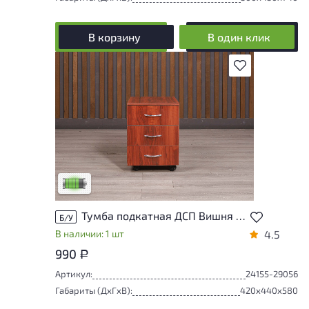
В корзину
В один клик
В избранное
У товара присутствуют незначительные
следы эксплуатации, не влияющие на
удобство его использования
Низкая степень износа
Тумба подкатная ДСП Вишня Россия
Б/У
В наличии: 1 шт
4.5
990
Р
Артикул:
24155-29056
Габариты (ДxГxВ):
420x440x580