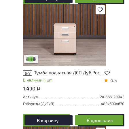
В избранное
У товара присутствуют незначительные
следы эксплуатации, не влияющие на
удобство его использования
Низкая степень износа
Тумба подкатная ДСП Дуб Россия
Б/У
В наличии: 1 шт
4.5
1.490
Р
Артикул:
241566-20045
Габариты (ДxГxВ):
480x590x670
В корзину
В один клик