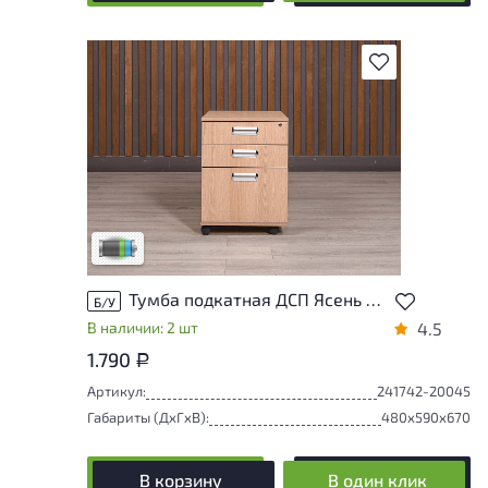
В избранное
Товар представлен с низкими степенями
износа. От состояния, приближенного к
новому, до незначительных следов
эксплуатации. Подробнее об износе в
разделе характеристики.
Низкая степень износа
Тумба подкатная ДСП Ясень шимо Россия
Б/У
В наличии: 2 шт
4.5
1.790
Р
Артикул:
241742-20045
Габариты (ДxГxВ):
480x590x670
В корзину
В один клик