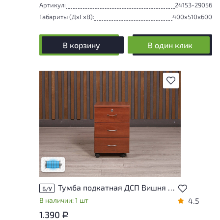
Артикул:
24153-29056
Габариты (ДxГxВ):
400x510x600
В корзину
В один клик
В избранное
Состояние товара приближено к новому,
могут присутствовать незначительные
следы эксплуатации
Низкая степень износа
Тумба подкатная ДСП Вишня Россия
Б/У
В наличии: 1 шт
4.5
1.390
Р