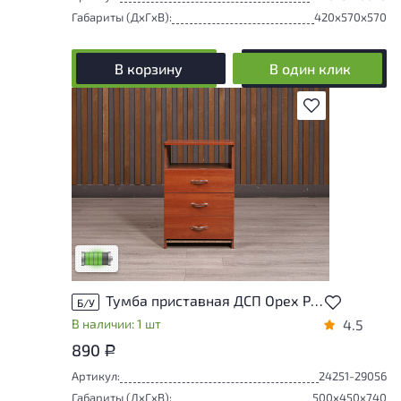
Габариты (ДxГxВ):
420x570x570
В корзину
В один клик
В избранное
У товара присутствуют незначительные
следы эксплуатации, не влияющие на
удобство его использования
Низкая степень износа
Тумба приставная ДСП Орех Россия
Б/У
В наличии: 1 шт
4.5
890
Р
Артикул:
24251-29056
Габариты (ДxГxВ):
500x450x740