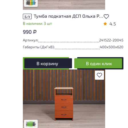
Разная степень износа
Тумба подкатная ДСП Ольха Россия
Б/У
В наличии: 3 шт
4.5
990
Р
Артикул:
241522-20045
Габариты (ДxГxВ):
400x500x620
В корзину
В один клик
В избранное
У товара присутствуют незначительные
следы эксплуатации, не влияющие на
удобство его использования
Низкая степень износа