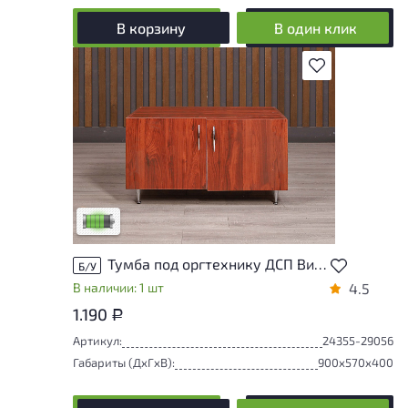
В корзину
В один клик
В избранное
У товара присутствуют незначительные
следы эксплуатации, не влияющие на
удобство его использования
Низкая степень износа
Тумба под оргтехнику ДСП Вишня Россия
Б/У
В наличии: 1 шт
4.5
1.190
Р
Артикул:
24355-29056
Габариты (ДxГxВ):
900x570x400