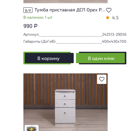
Тумба приставная ДСП Орех Россия
Б/У
В наличии: 1 шт
4.5
990
Р
Артикул:
242513-29056
Габариты (ДxГxВ):
400x430x700
В корзину
В один клик
В избранное
Степень износа находится на стадии
проверки. Вы можете уточнить
дополнительную информацию у
сотрудников магазина
В обработке