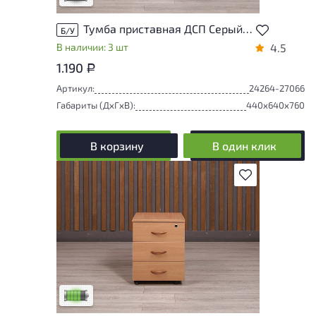
Тумба приставная ДСП Серый Россия
Б/У
В наличии: 3 шт
4.5
1.190
Р
Артикул:
24264-27066
Габариты (ДxГxВ):
440x640x760
В корзину
В один клик
В избранное
У товара присутствуют незначительные
следы эксплуатации, не влияющие на
удобство его использования
Низкая степень износа