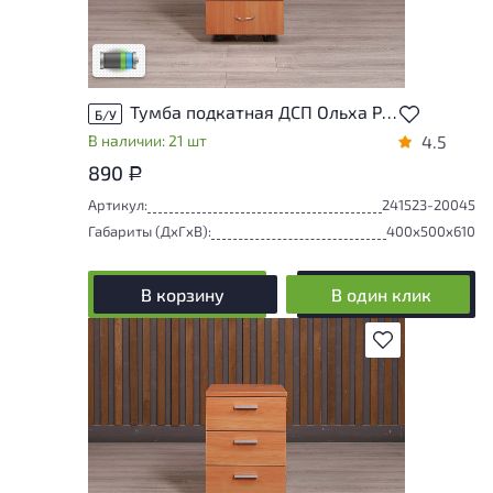
эксплуатации. Подробнее об износе в
разделе характеристики.
Низкая степень износа
Тумба подкатная ДСП Ольха Россия
Б/У
В наличии: 21 шт
4.5
890
Р
Артикул:
241523-20045
Габариты (ДxГxВ):
400x500x610
В корзину
В один клик
В избранное
Степень износа находится на стадии
проверки. Вы можете уточнить
дополнительную информацию у
сотрудников магазина