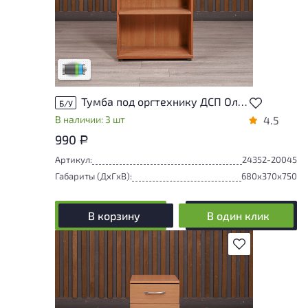
Товар представлен с низкими степенями
износа. От состояния, приближенного к
новому, до незначительных следов
эксплуатации. Подробнее об износе в
разделе характеристики.
Низкая степень износа
Тумба под оргтехнику ДСП Ольха Россия
Б/У
В наличии: 3 шт
4.5
990
Р
Артикул:
24352-20045
Габариты (ДxГxВ):
680x370x750
В корзину
В один клик
В избранное