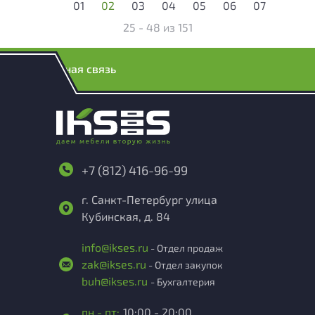
01
02
03
04
05
06
07
25 - 48
из
151
Обратная связь
+7 (812) 416-96-99
г. Санкт-Петербург улица
Кубинская, д. 84
info@ikses.ru
- Отдел продаж
zak@ikses.ru
- Отдел закупок
buh@ikses.ru
- Бухгалтерия
пн - пт:
10:00 - 20:00