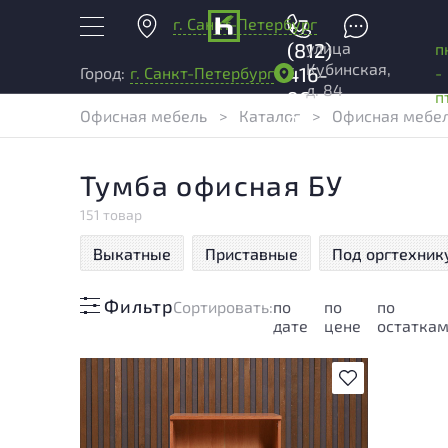
г. Санкт-Петербург
+7
улица
(812)
п
Кубинская,
416-
-
Город:
г. Санкт-Петербург
д. 84
96-
п
Офисная мебель
>
Каталог
>
Офисная мебел
99
Тумба офисная БУ
151 товар
Выкатные
Приставные
Под оргтехник
Фильтр
Cортировать:
по
по
по
дате
цене
остатка
В избранное