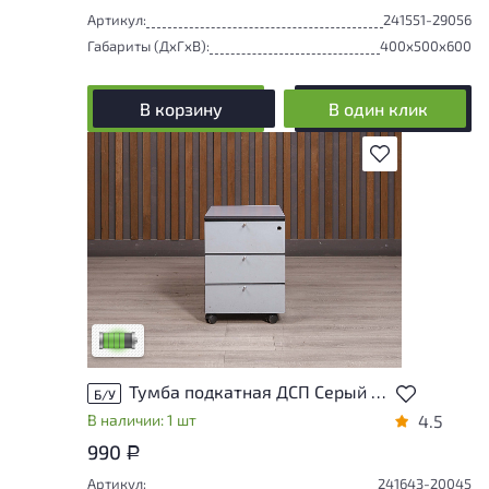
Артикул:
241551-29056
Габариты (ДxГxВ):
400x500x600
В корзину
В один клик
В избранное
У товара присутствуют незначительные
следы эксплуатации, не влияющие на
удобство его использования
Низкая степень износа
Тумба подкатная ДСП Серый Россия
Б/У
В наличии: 1 шт
4.5
990
Р
Артикул:
241643-20045