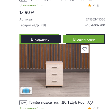
В наличии: 1 шт
4.5
1.490
Р
Артикул:
241563-11066
Габариты (ДxГxВ):
410x600x700
В корзину
В один клик
В избранное
Состояние товара приближено к новому,
могут присутствовать незначительные
следы эксплуатации
Низкая степень износа
Тумба подкатная ДСП Дуб Россия
Б/У
В наличии: 1 шт
4.5