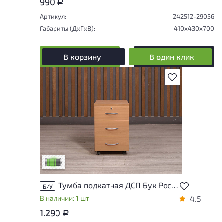
990
Р
Артикул:
242512-29056
Габариты (ДxГxВ):
410x430x700
В корзину
В один клик
В избранное
У товара присутствуют незначительные
следы эксплуатации, не влияющие на
удобство его использования
Низкая степень износа
Тумба подкатная ДСП Бук Россия
Б/У
В наличии: 1 шт
4.5
1.290
Р