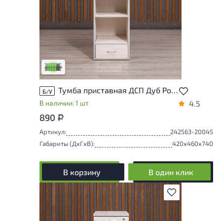
У товара присутствуют незначительные
следы эксплуатации, не влияющие на
удобство его использования
Низкая степень износа
Тумба приставная ДСП Дуб Россия
Б/У
В наличии: 1 шт
4.5
890
Р
Артикул:
242563-20045
Габариты (ДxГxВ):
420x460x740
В корзину
В один клик
В избранное