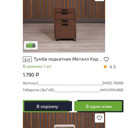
У товара присутствуют незначительные
следы эксплуатации, не влияющие на
удобство его использования
Низкая степень износа
Тумба подкатная Металл Коричневый Россия
Б/У
В наличии: 1 шт
4.5
1.790
Р
Артикул:
24163-10066
Габариты (ДxГxВ):
440x500x660
В корзину
В один клик
В избранное