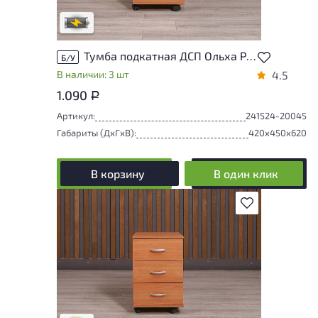
В обработке
Тумба подкатная ДСП Ольха Россия
Б/У
В наличии: 3 шт
4.5
1.090
Р
Артикул:
241524-20045
Габариты (ДxГxВ):
420x450x620
В корзину
В один клик
В избранное
Товар представлен с разной степенью
износа. От состояния, приближенного к
новому, до незначительных повреждений,
не влияющих на удобство его
использования. Подробнее об износе в
разделе характеристики.