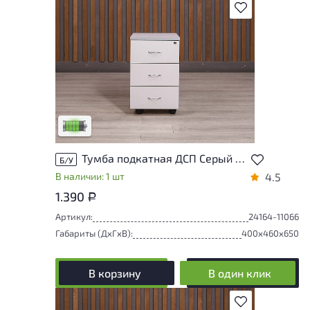
В избранное
У товара присутствуют незначительные
следы эксплуатации, не влияющие на
удобство его использования
Низкая степень износа
Тумба подкатная ДСП Серый Россия
Б/У
В наличии: 1 шт
4.5
1.390
Р
Артикул:
24164-11066
Габариты (ДxГxВ):
400x460x650
В корзину
В один клик
В избранное