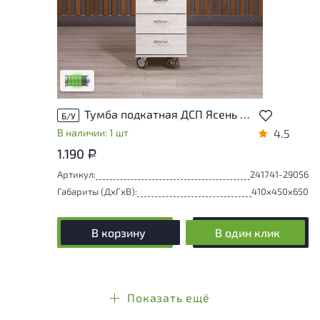
У товара присутствуют незначительные
следы эксплуатации, не влияющие на
удобство его использования
Низкая степень износа
Тумба подкатная ДСП Ясень шимо Россия
Б/У
В наличии: 1 шт
4.5
1.190
Р
Артикул:
241741-29056
Габариты (ДxГxВ):
410x450x650
В корзину
В один клик
Показать ещё