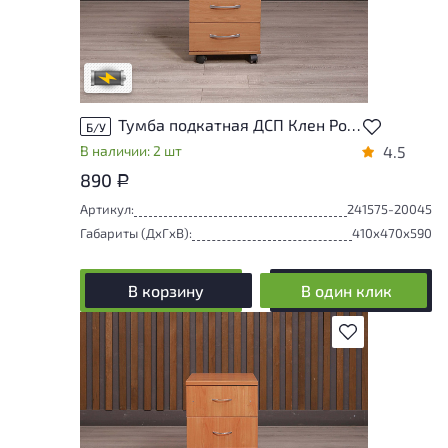
Степень износа находится на стадии
проверки. Вы можете уточнить
дополнительную информацию у
сотрудников магазина
В обработке
Тумба подкатная ДСП Клен Россия
Б/У
В наличии: 2 шт
4.5
890
Р
Артикул:
241575-20045
Габариты (ДxГxВ):
410x470x590
В корзину
В один клик
В избранное
Товар представлен с низкими степенями
износа. От состояния, приближенного к
новому, до незначительных следов