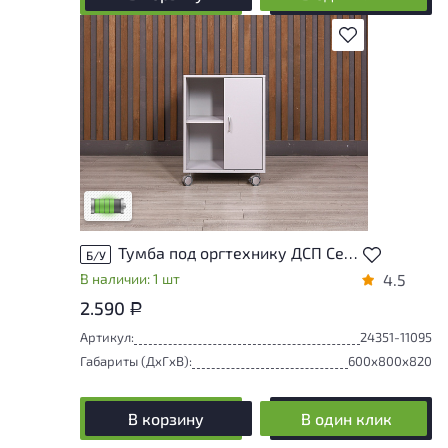
В избранное
У товара присутствуют незначительные
следы эксплуатации, не влияющие на
удобство его использования
Низкая степень износа
Тумба под оргтехнику ДСП Серый Россия
Б/У
В наличии: 1 шт
4.5
2.590
Р
Артикул:
24351-11095
Габариты (ДxГxВ):
600x800x820
В корзину
В один клик