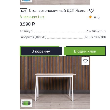
Стол эргономичный ДСП Ясень шимо Россия
Б/У
В наличии: 1 шт
4.5
3.590
Р
Артикул:
232741-23105
Габариты (ДxГxВ):
1200x780x780
В корзину
В один клик
В избранное
У товара присутствуют незначительные
следы эксплуатации, не влияющие на
удобство его использования
Низкая степень износа