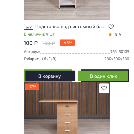
Подставка под системный блок ДСП Серый Россия
Б/У
В наличии: 4 шт
4.5
100
190
-48%
Р
Р
Артикул:
764-30105
Габариты (ДxГxВ):
280x500x380
В корзину
В один клик
-17%
В избранное
Степень износа находится на стадии
проверки. Вы можете уточнить
дополнительную информацию у
сотрудников магазина