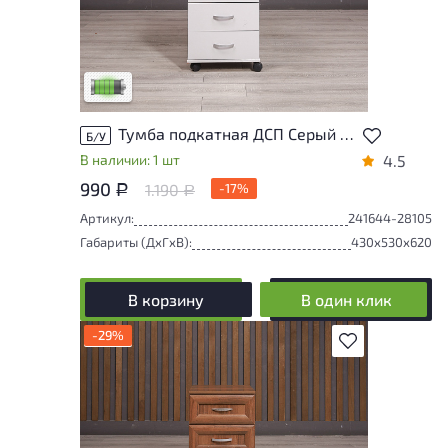
У товара присутствуют незначительные
следы эксплуатации, не влияющие на
удобство его использования
Низкая степень износа
Тумба подкатная ДСП Серый Россия
Б/У
В наличии: 1 шт
4.5
990
1.190
-17%
Р
Р
Артикул:
241644-28105
Габариты (ДxГxВ):
430x530x620
В корзину
В один клик
-29%
В избранное