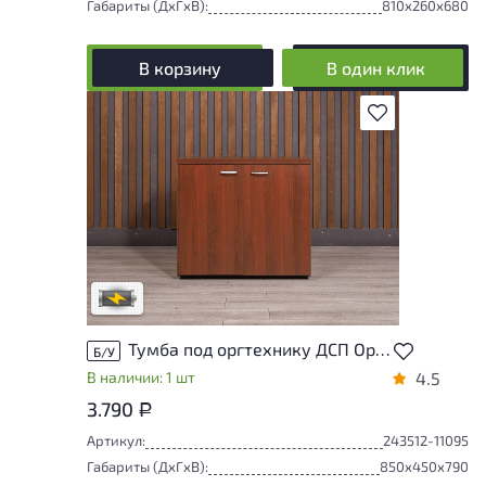
Габариты (ДxГxВ):
810x260x680
В корзину
В один клик
В избранное
Степень износа находится на стадии
проверки. Вы можете уточнить
дополнительную информацию у
сотрудников магазина
В обработке
Тумба под оргтехнику ДСП Орех Россия
Б/У
В наличии: 1 шт
4.5
3.790
Р
Артикул:
243512-11095
Габариты (ДxГxВ):
850x450x790