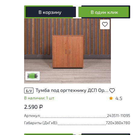
В корзину
В один клик
В избранное
У товара присутствуют незначительные
следы эксплуатации, не влияющие на
удобство его использования
Низкая степень износа
Тумба под оргтехнику ДСП Орех Россия
Б/У
В наличии: 1 шт
4.5
2.590
Р
Артикул:
243511-11095
Габариты (ДxГxВ):
720x360x780