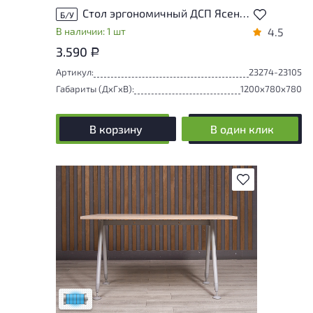
Стол эргономичный ДСП Ясень шимо Россия
Б/У
В наличии: 1 шт
4.5
3.590
Р
Артикул:
23274-23105
Габариты (ДxГxВ):
1200x780x780
В корзину
В один клик
В избранное
Состояние товара приближено к новому,
могут присутствовать незначительные
следы эксплуатации
Низкая степень износа