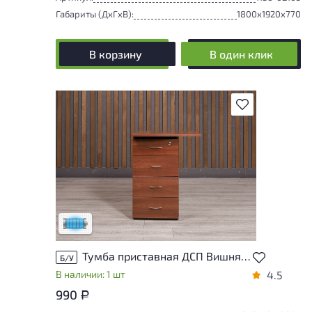
Габариты (ДxГxВ):
1800x1920x770
В корзину
В один клик
В избранное
Состояние товара приближено к новому,
могут присутствовать незначительные
следы эксплуатации
Низкая степень износа
Тумба приставная ДСП Вишня Россия
Б/У
В наличии: 1 шт
4.5
990
Р