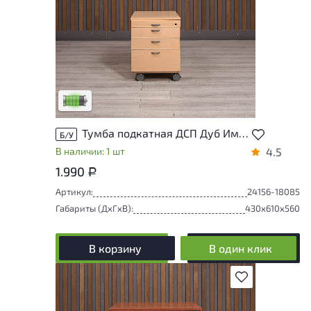
У товара присутствуют незначительные
следы эксплуатации, не влияющие на
удобство его использования
Низкая степень износа
Тумба подкатная ДСП Дуб Импорт
Б/У
В наличии: 1 шт
4.5
1.990
Р
Артикул:
24156-18085
Габариты (ДxГxВ):
430x610x560
В корзину
В один клик
В избранное