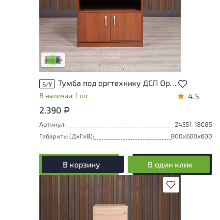
У товара присутствуют незначительные
следы эксплуатации, не влияющие на
удобство его использования
Низкая степень износа
Тумба под оргтехнику ДСП Орех Россия
Б/У
В наличии: 1 шт
4.5
2.390
Р
Артикул:
24351-18085
Габариты (ДxГxВ):
800x600x600
В корзину
В один клик
В избранное