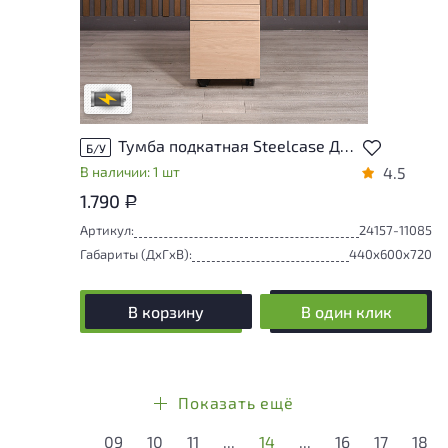
Степень износа находится на стадии
проверки. Вы можете уточнить
дополнительную информацию у
сотрудников магазина
В обработке
Тумба подкатная Steelcase ДСП Клен США
Б/У
В наличии: 1 шт
4.5
1.790
Р
Артикул:
24157-11085
Габариты (ДxГxВ):
440x600x720
В корзину
В один клик
Показать ещё
09
10
11
...
14
...
16
17
18