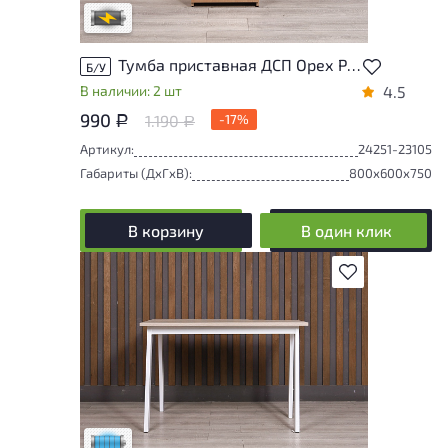
В обработке
Тумба приставная ДСП Орех Россия
Б/У
В наличии: 2 шт
4.5
990
1.190
-17%
Р
Р
Артикул:
24251-23105
Габариты (ДxГxВ):
800x600x750
В корзину
В один клик
В избранное
Состояние товара приближено к новому,
могут присутствовать незначительные
следы эксплуатации
Низкая степень износа