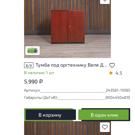
У товара присутствуют незначительные
следы эксплуатации, не влияющие на
удобство его использования
Низкая степень износа
Тумба под оргтехнику Bene ДСП Вишня Италия
Б/У
В наличии: 1 шт
4.5
5.990
Р
Артикул:
243581-11085
Габариты (ДxГxВ):
800x450x810
В корзину
В один клик
В избранное