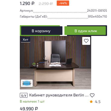
1.290
2.290
-44%
Р
Р
Артикул:
243511-08105
Габариты (ДxГxВ):
910x450x710
В корзину
В один клик
Хит
В избранное
Состояние товара приближено к новому,
могут присутствовать незначительные
следы эксплуатации
Низкая степень износа
Кабинет руководителя Berlin ДСП Венге Россия
Б/У
В наличии: 1 шт
4.5
49.990
Р