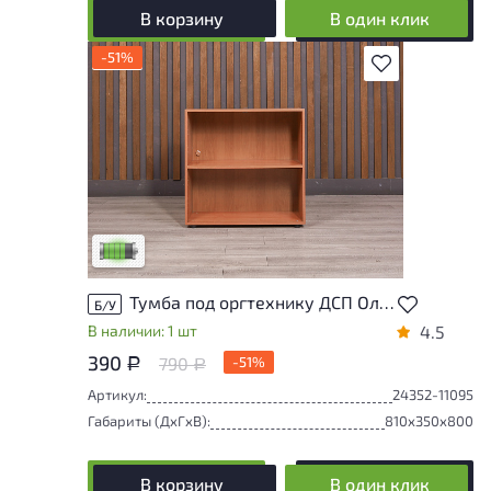
В корзину
В один клик
-51%
В избранное
У товара присутствуют незначительные
следы эксплуатации, не влияющие на
удобство его использования
Низкая степень износа
Тумба под оргтехнику ДСП Ольха Россия
Б/У
В наличии: 1 шт
4.5
390
790
-51%
Р
Р
Артикул:
24352-11095
Габариты (ДxГxВ):
810x350x800
В корзину
В один клик