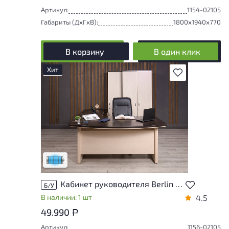
Артикул:
1154-02105
Габариты (ДxГxВ):
1800x1940x770
В корзину
В один клик
Хит
В избранное
Состояние товара приближено к новому,
могут присутствовать незначительные
следы эксплуатации
Низкая степень износа
Кабинет руководителя Berlin ДСП Венге Россия
Б/У
В наличии: 1 шт
4.5
49.990
Р
Артикул:
1156-02105