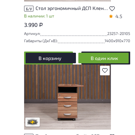
Стол эргономичный ДСП Клен Россия
Б/У
В наличии: 1 шт
4.5
3.990
Р
Артикул:
23257-20105
Габариты (ДxГxВ):
1400x910x770
В корзину
В один клик
В избранное
Степень износа находится на стадии
проверки. Вы можете уточнить
дополнительную информацию у
сотрудников магазина
В обработке