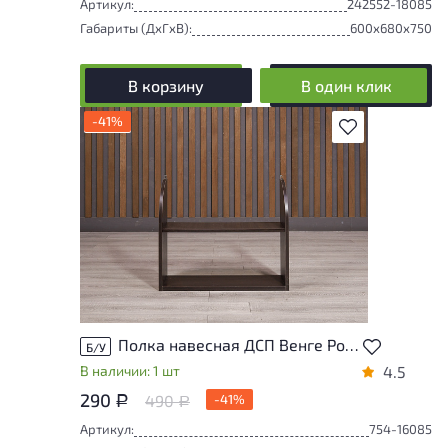
Артикул:
242552-18085
Габариты (ДxГxВ):
600x680x750
В корзину
В один клик
-41%
В избранное
Полка навесная ДСП Венге Россия
Б/У
В наличии: 1 шт
4.5
290
490
-41%
Р
Р
Артикул:
754-16085