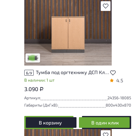
В избранное
У товара присутствуют незначительные
следы эксплуатации, не влияющие на
удобство его использования
Низкая степень износа
Тумба под оргтехнику ДСП Клен Россия
Б/У
В наличии: 1 шт
4.5
3.090
Р
Артикул:
24356-18085
Габариты (ДxГxВ):
800x430x870
В корзину
В один клик
В избранное