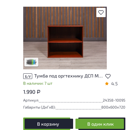
В избранное
Товар представлен с низкими степенями
износа. От состояния, приближенного к
новому, до незначительных следов
эксплуатации. Подробнее об износе в
разделе характеристики.
Низкая степень износа
Тумба под оргтехнику ДСП Махагон Россия
Б/У
В наличии: 7 шт
4.5
1.990
Р
Артикул:
24358-10095
Габариты (ДxГxВ):
800x600x720
В корзину
В один клик