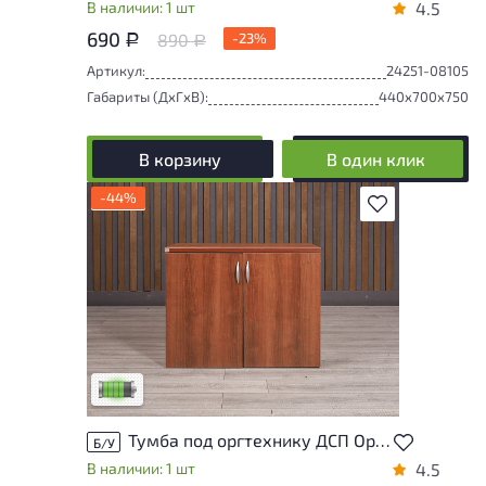
В наличии: 1 шт
4.5
690
890
-23%
Р
Р
Артикул:
24251-08105
Габариты (ДxГxВ):
440x700x750
В корзину
В один клик
-44%
В избранное
У товара присутствуют незначительные
следы эксплуатации, не влияющие на
удобство его использования
Низкая степень износа
Тумба под оргтехнику ДСП Орех Россия
Б/У
В наличии: 1 шт
4.5