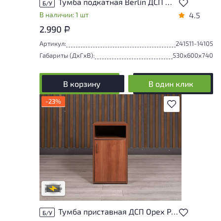
Тумба подкатная Berlin ДСП Мерано Россия
Б/У
В наличии: 1 шт
4.5
2.990
Р
Артикул:
241511-14105
Габариты (ДxГxВ):
530x600x740
В корзину
В один клик
-23%
В избранное
Степень износа находится на стадии
проверки. Вы можете уточнить
дополнительную информацию у
сотрудников магазина
В обработке
Тумба приставная ДСП Орех Россия
Б/У