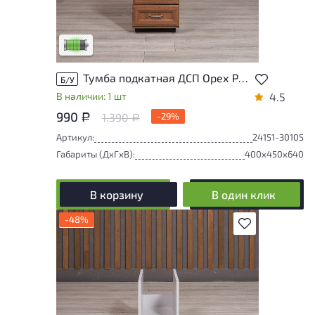
У товара присутствуют незначительные
следы эксплуатации, не влияющие на
удобство его использования
Низкая степень износа
Тумба подкатная ДСП Орех Россия
Б/У
В наличии: 1 шт
4.5
990
1.390
-29%
Р
Р
Артикул:
24151-30105
Габариты (ДxГxВ):
400x450x640
В корзину
В один клик
-48%
В избранное