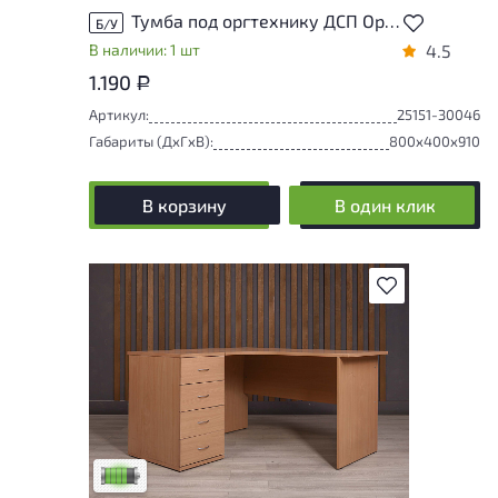
Тумба под оргтехнику ДСП Орех Россия
Б/У
В наличии: 1 шт
4.5
1.190
Р
Артикул:
25151-30046
Габариты (ДxГxВ):
800x400x910
В корзину
В один клик
В избранное
У товара присутствуют незначительные
следы эксплуатации, не влияющие на
удобство его использования
Низкая степень износа