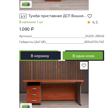
Низкая степень износа
Тумба приставная ДСП Вишня Россия
Б/У
В наличии: 1 шт
4.5
1.090
Р
Артикул:
24255-29046
Габариты (ДxГxВ):
600x670x740
В корзину
В один клик
В избранное
У товара присутствуют незначительные
следы эксплуатации, не влияющие на
удобство его использования
Низкая степень износа