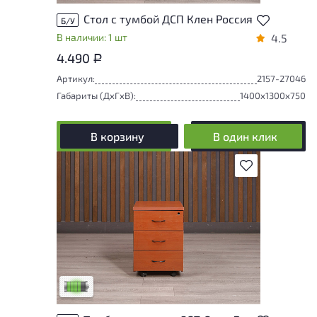
Стол с тумбой ДСП Клен Россия
Б/У
В наличии: 1 шт
4.5
4.490
Р
Артикул:
2157-27046
Габариты (ДxГxВ):
1400x1300x750
В корзину
В один клик
В избранное
У товара присутствуют незначительные
следы эксплуатации, не влияющие на
удобство его использования
Низкая степень износа