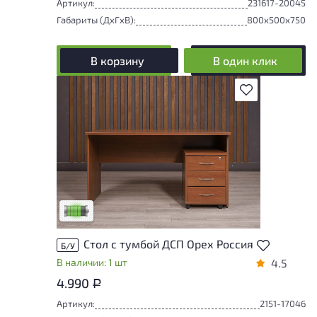
Артикул:
231617-20045
Габариты (ДxГxВ):
800x500x750
В корзину
В один клик
В избранное
У товара присутствуют незначительные
следы эксплуатации, не влияющие на
удобство его использования
Низкая степень износа
Стол с тумбой ДСП Орех Россия
Б/У
В наличии: 1 шт
4.5
4.990
Р
Артикул:
2151-17046