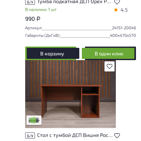
Тумба подкатная ДСП Орех Россия
Б/У
В наличии: 1 шт
4.5
990
Р
Артикул:
24151-20046
Габариты (ДxГxВ):
400x470x570
В корзину
В один клик
В избранное
У товара присутствуют незначительные
следы эксплуатации, не влияющие на
удобство его использования
Низкая степень износа
Стол с тумбой ДСП Вишня Россия
Б/У