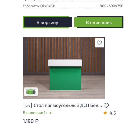
Габариты (ДxГxВ):
800x600x750
В корзину
В один клик
В избранное
У товара присутствуют незначительные
следы эксплуатации, не влияющие на
удобство его использования
Низкая степень износа
Стол прямоугольный ДСП Белый Россия
Б/У
В наличии: 1 шт
4.5
1.190
Р