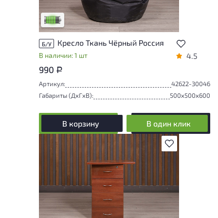
удобство его использования
Низкая степень износа
Кресло Ткань Чёрный Россия
Б/У
В наличии: 1 шт
4.5
990
Р
Артикул:
42622-30046
Габариты (ДxГxВ):
500x500x600
В корзину
В один клик
В избранное
У товара присутствуют незначительные
следы эксплуатации, не влияющие на
удобство его использования