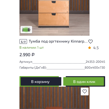
У товара присутствуют незначительные
следы эксплуатации, не влияющие на
удобство его использования
Низкая степень износа
Тумба под оргтехнику Kinnarps ДСП Клен Швеция
Б/У
В наличии: 1 шт
4.5
2.990
Р
Артикул:
24353-20045
Габариты (ДxГxВ):
800x400x730
В корзину
В один клик
В избранное