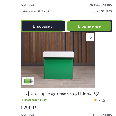
Артикул:
243642-20045
Габариты (ДxГxВ):
680x370x820
В корзину
В один клик
В избранное
У товара присутствуют незначительные
следы эксплуатации, не влияющие на
удобство его использования
Низкая степень износа
Стол прямоугольный ДСП Зелёный Россия
Б/У
В наличии: 1 шт
4.5
1.290
Р
Артикул:
231618-20045