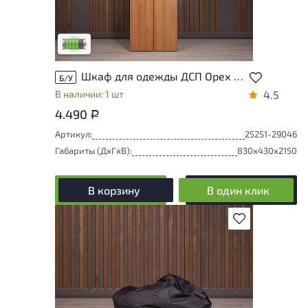
У товара присутствуют незначительные
следы эксплуатации, не влияющие на
удобство его использования
Низкая степень износа
Шкаф для одежды ДСП Орех Россия
Б/У
В наличии: 1 шт
4.5
4.490
Р
Артикул:
25251-29046
Габариты (ДxГxВ):
830x430x2150
В корзину
В один клик
В избранное
У товара присутствуют незначительные
следы эксплуатации, не влияющие на