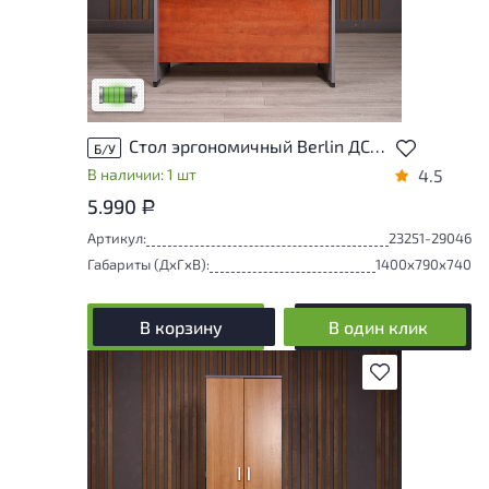
У товара присутствуют незначительные
следы эксплуатации, не влияющие на
удобство его использования
Низкая степень износа
Стол эргономичный Berlin ДСП Орех Россия
Б/У
В наличии: 1 шт
4.5
5.990
Р
Артикул:
23251-29046
Габариты (ДxГxВ):
1400x790x740
В корзину
В один клик
В избранное