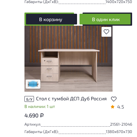
Габариты (ДxГxВ):
1400x720x750
В корзину
В один клик
В избранное
Состояние товара приближено к новому,
могут присутствовать незначительные
следы эксплуатации
Низкая степень износа
Стол с тумбой ДСП Дуб Россия
Б/У
В наличии: 1 шт
4.5
4.690
Р
Артикул:
21561-21046
Габариты (ДxГxВ):
1380x670x730