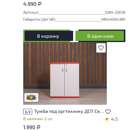
4.990
Р
Артикул:
5264-23036
Габариты (ДxГxВ):
480x400x360
В корзину
В один клик
В избранное
Степень износа находится на стадии
проверки. Вы можете уточнить
дополнительную информацию у
сотрудников магазина
В обработке
Тумба под оргтехнику ДСП Серый Россия
Б/У
В наличии: 2 шт
4.5
1.990
Р