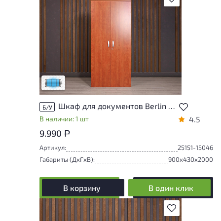
Состояние товара приближено к новому,
могут присутствовать незначительные
следы эксплуатации
Низкая степень износа
Шкаф для документов Berlin ДСП Орех Россия
Б/У
В наличии: 1 шт
4.5
9.990
Р
Артикул:
25151-15046
Габариты (ДxГxВ):
900x430x2000
В корзину
В один клик
В избранное