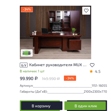
-34%
В избранное
У товара присутствуют незначительные
следы эксплуатации, не влияющие на
удобство его использования
Низкая степень износа
Кабинет руководителя MUX МДФ Орех Китай
Б/У
В наличии: 1 шт
4.5
99.990
149.990
-34%
Р
Р
Артикул:
1151-16055
Габариты (ДxГxВ):
2100x2300x770
В корзину
В один клик