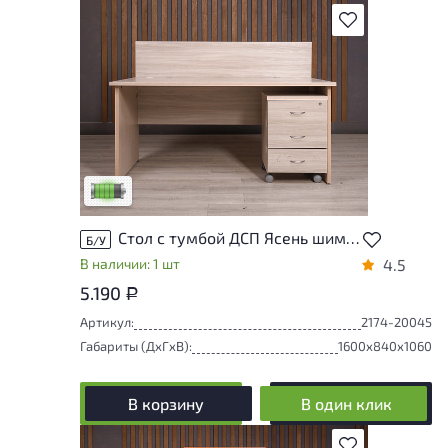
В избранное
У товара присутствуют незначительные
следы эксплуатации, не влияющие на
удобство его использования
Низкая степень износа
Стол с тумбой ДСП Ясень шимо Россия
Б/У
В наличии: 1 шт
4.5
5.190
Р
Артикул:
2174-20045
Габариты (ДxГxВ):
1600x840x1060
В корзину
В один клик
В избранное