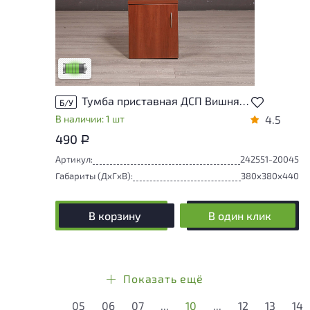
У товара присутствуют незначительные
следы эксплуатации, не влияющие на
удобство его использования
Низкая степень износа
Тумба приставная ДСП Вишня Россия
Б/У
В наличии: 1 шт
4.5
490
Р
Артикул:
242551-20045
Габариты (ДxГxВ):
380x380x440
В корзину
В один клик
Показать ещё
05
06
07
...
10
...
12
13
14