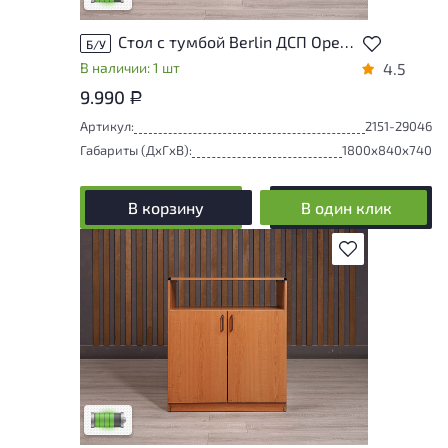
Стол с тумбой Berlin ДСП Орех Россия
Б/У
В наличии: 1 шт
4.5
9.990
Р
Артикул:
2151-29046
Габариты (ДxГxВ):
1800x840x740
В корзину
В один клик
В избранное
У товара присутствуют незначительные
следы эксплуатации, не влияющие на
удобство его использования
Низкая степень износа