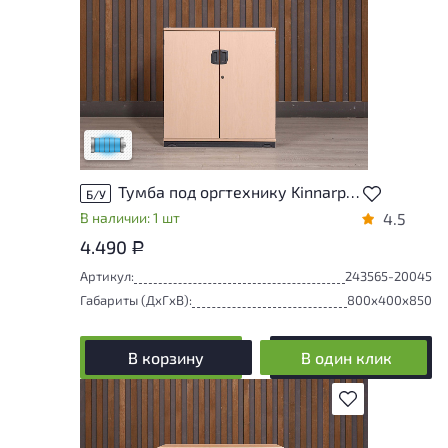
Состояние товара приближено к новому,
могут присутствовать незначительные
следы эксплуатации
Низкая степень износа
Тумба под оргтехнику Kinnarps ДСП Бук Швеция
Б/У
В наличии: 1 шт
4.5
4.490
Р
Артикул:
243565-20045
Габариты (ДxГxВ):
800x400x850
В корзину
В один клик
В избранное