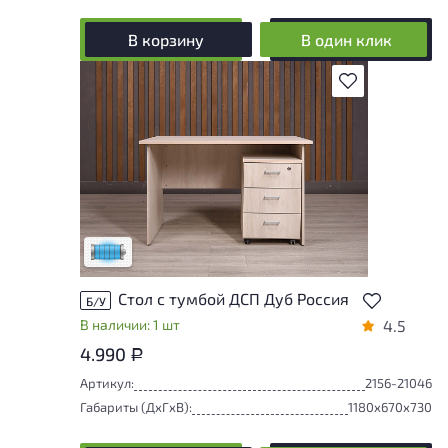
В корзину
В один клик
В избранное
Состояние товара приближено к новому,
могут присутствовать незначительные
следы эксплуатации
Низкая степень износа
Стол с тумбой ДСП Дуб Россия
Б/У
В наличии: 1 шт
4.5
4.990
Р
Артикул:
2156-21046
Габариты (ДxГxВ):
1180x670x730