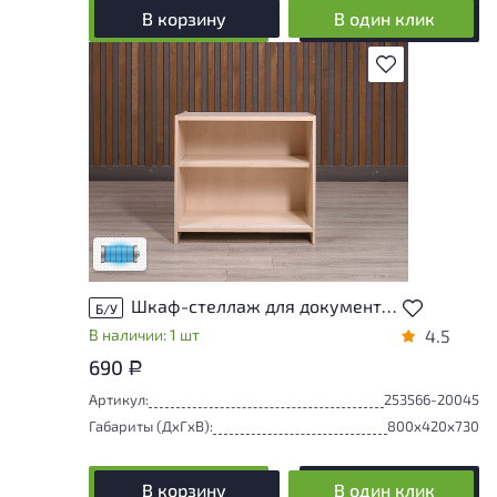
В корзину
В один клик
В избранное
Состояние товара приближено к новому,
могут присутствовать незначительные
следы эксплуатации
Низкая степень износа
Шкаф-стеллаж для документов ДСП Дуб Россия
Б/У
В наличии: 1 шт
4.5
690
Р
Артикул:
253566-20045
Габариты (ДxГxВ):
800x420x730
В корзину
В один клик