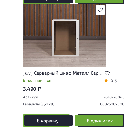
В избранное
Серверный шкаф Металл Серый Россия
Б/У
В наличии: 1 шт
4.5
3.490
Р
Артикул:
7643-20045
Габариты (ДxГxВ):
600x500x800
В корзину
В один клик