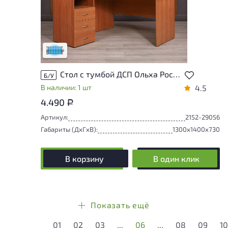
Состояние товара приближено к новому,
могут присутствовать незначительные
следы эксплуатации
Низкая степень износа
Стол с тумбой ДСП Ольха Россия
Б/У
В наличии: 1 шт
4.5
4.490
Р
Артикул:
2152-29056
Габариты (ДxГxВ):
1300x1400x730
В корзину
В один клик
Показать ещё
01
02
03
...
06
...
08
09
10