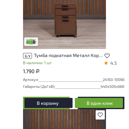
У товара присутствуют незначительные
следы эксплуатации, не влияющие на
удобство его использования
Низкая степень износа
Тумба подкатная Металл Коричневый Россия
Б/У
В наличии: 1 шт
4.5
1.790
Р
Артикул:
24163-10066
Габариты (ДxГxВ):
440x500x660
В корзину
В один клик
В избранное