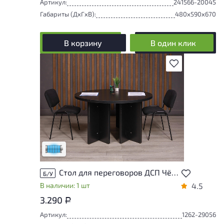
Артикул:
241566-20045
Габариты (ДxГxВ):
480x590x670
В корзину
В один клик
В избранное
Состояние товара приближено к новому,
могут присутствовать незначительные
следы эксплуатации
Низкая степень износа
Стол для переговоров ДСП Чёрный Россия
Б/У
В наличии: 1 шт
4.5
3.290
Р
Артикул:
1262-29056