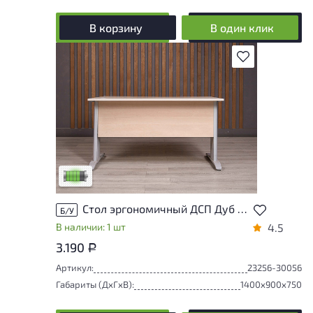
В корзину
В один клик
В избранное
У товара присутствуют незначительные
следы эксплуатации, не влияющие на
удобство его использования
Низкая степень износа
Стол эргономичный ДСП Дуб Россия
Б/У
В наличии: 1 шт
4.5
3.190
Р
Артикул:
23256-30056
Габариты (ДxГxВ):
1400x900x750