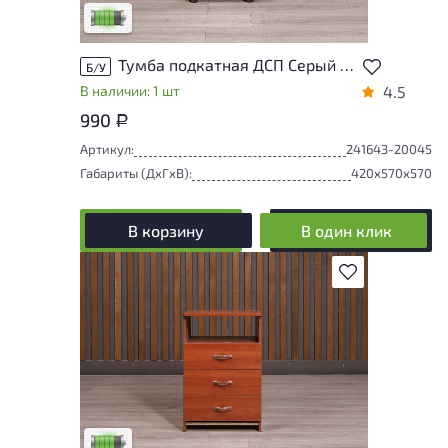
Низкая степень износа
Тумба подкатная ДСП Серый Россия
Б/У
В наличии: 1 шт
4.5
990
Р
Артикул:
241643-20045
Габариты (ДxГxВ):
420x570x570
В корзину
В один клик
В избранное
У товара присутствуют незначительные
следы эксплуатации, не влияющие на
удобство его использования
Низкая степень износа