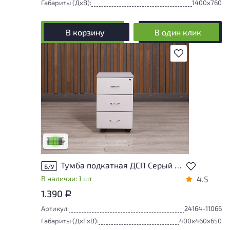
Габариты (ДxВ):
1400x760
В корзину
В один клик
В избранное
У товара присутствуют незначительные
следы эксплуатации, не влияющие на
удобство его использования
Низкая степень износа
Тумба подкатная ДСП Серый Россия
Б/У
В наличии: 1 шт
4.5
1.390
Р
Артикул:
24164-11066
Габариты (ДxГxВ):
400x460x650