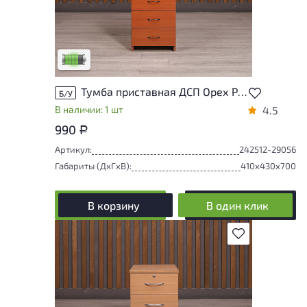
У товара присутствуют незначительные
следы эксплуатации, не влияющие на
удобство его использования
Низкая степень износа
Тумба приставная ДСП Орех Россия
Б/У
В наличии: 1 шт
4.5
990
Р
Артикул:
242512-29056
Габариты (ДxГxВ):
410x430x700
В корзину
В один клик
В избранное