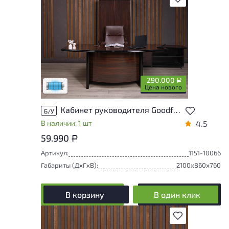
Состояние товара приближено к новому,
могут присутствовать незначительные
следы эксплуатации
290.000
Р
Низкая степень износа
Цена нового
Кабинет руководителя Goodfurniture Cannes МДФ Махагон Италия
Б/У
В наличии: 1 шт
4.5
59.990
Р
Артикул:
1151-10066
Габариты (ДxГxВ):
2100x860x760
В корзину
В один клик
В избранное