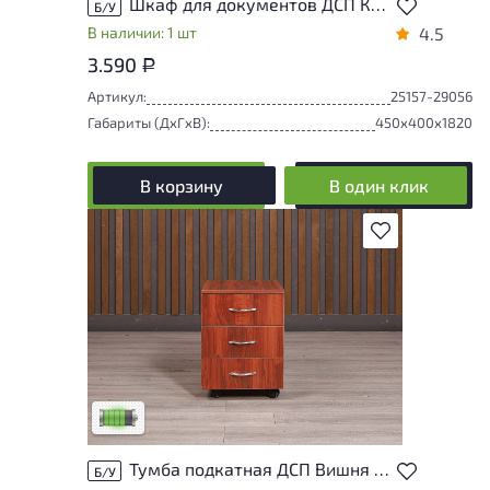
Шкаф для документов ДСП Клен Россия
Б/У
В наличии: 1 шт
4.5
3.590
Р
Артикул:
25157-29056
Габариты (ДxГxВ):
450x400x1820
В корзину
В один клик
В избранное
У товара присутствуют незначительные
следы эксплуатации, не влияющие на
удобство его использования
Низкая степень износа
Тумба подкатная ДСП Вишня Россия
Б/У