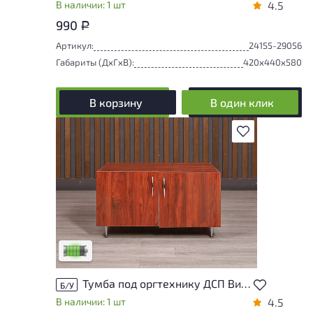
В наличии: 1 шт
4.5
990
Р
Артикул:
24155-29056
Габариты (ДxГxВ):
420x440x580
В корзину
В один клик
В избранное
У товара присутствуют незначительные
следы эксплуатации, не влияющие на
удобство его использования
Низкая степень износа
Тумба под оргтехнику ДСП Вишня Россия
Б/У
В наличии: 1 шт
4.5