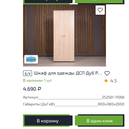
В избранное
Состояние товара приближено к новому,
могут присутствовать незначительные
следы эксплуатации
Низкая степень износа
Шкаф для одежды ДСП Дуб Россия
Б/У
В наличии: 1 шт
4.5
4.690
Р
Артикул:
252561-11066
Габариты (ДxГxВ):
800x380x2000
В корзину
В один клик