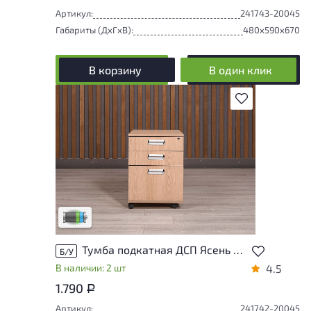
Артикул:
241743-20045
Габариты (ДxГxВ):
480x590x670
В корзину
В один клик
В избранное
Товар представлен с низкими степенями
износа. От состояния, приближенного к
новому, до незначительных следов
эксплуатации. Подробнее об износе в
разделе характеристики.
Низкая степень износа
Тумба подкатная ДСП Ясень шимо Россия
Б/У
В наличии: 2 шт
4.5
1.790
Р
Артикул:
241742-20045