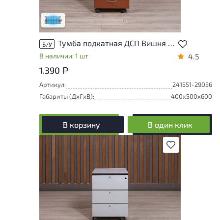
следы эксплуатации
Низкая степень износа
Тумба подкатная ДСП Вишня Россия
Б/У
В наличии: 1 шт
4.5
1.390
Р
Артикул:
241551-29056
Габариты (ДxГxВ):
400x500x600
В корзину
В один клик
В избранное
У товара присутствуют незначительные
следы эксплуатации, не влияющие на
удобство его использования