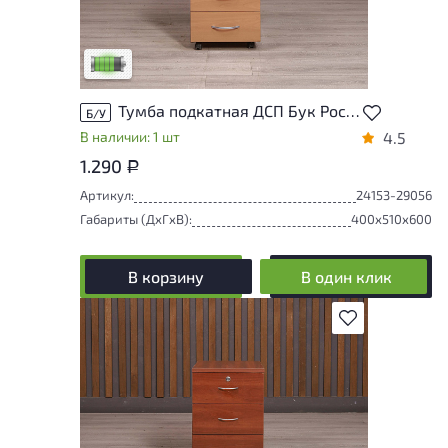
У товара присутствуют незначительные
следы эксплуатации, не влияющие на
удобство его использования
Низкая степень износа
Тумба подкатная ДСП Бук Россия
Б/У
В наличии: 1 шт
4.5
1.290
Р
Артикул:
24153-29056
Габариты (ДxГxВ):
400x510x600
В корзину
В один клик
В избранное
Состояние товара приближено к новому,
могут присутствовать незначительные