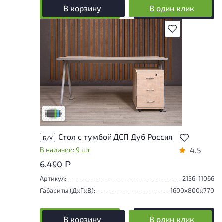
В корзину
В один клик
В избранное
Товар представлен с низкими степенями
износа. От состояния, приближенного к
новому, до незначительных следов
эксплуатации. Подробнее об износе в
разделе характеристики.
Низкая степень износа
Стол с тумбой ДСП Дуб Россия
Б/У
В наличии: 9 шт
4.5
6.490
Р
Артикул:
2156-11066
Габариты (ДxГxВ):
1600x800x770
В корзину
В один клик