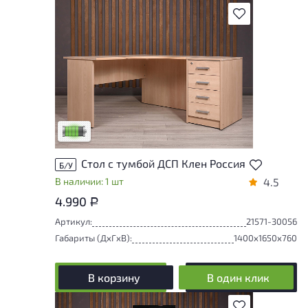
В избранное
У товара присутствуют незначительные
следы эксплуатации, не влияющие на
удобство его использования
Низкая степень износа
Стол с тумбой ДСП Клен Россия
Б/У
В наличии: 1 шт
4.5
4.990
Р
Артикул:
21571-30056
Габариты (ДxГxВ):
1400x1650x760
В корзину
В один клик
В избранное