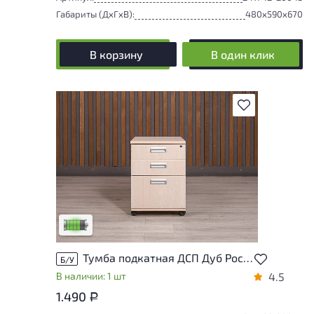
Габариты (ДxГxВ):
480x590x670
В корзину
В один клик
В избранное
У товара присутствуют незначительные
следы эксплуатации, не влияющие на
удобство его использования
Низкая степень износа
Тумба подкатная ДСП Дуб Россия
Б/У
В наличии: 1 шт
4.5
1.490
Р