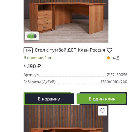
У товара присутствуют незначительные
следы эксплуатации, не влияющие на
удобство его использования
Низкая степень износа
Стол с тумбой ДСП Клен Россия
Б/У
В наличии: 1 шт
4.5
4.190
Р
Артикул:
2157-30056
Габариты (ДxГxВ):
1380x1910x740
В корзину
В один клик
В избранное