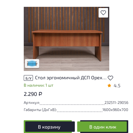
В избранное
Состояние товара приближено к новому,
могут присутствовать незначительные
следы эксплуатации
Низкая степень износа
Стол эргономичный ДСП Орех Россия
Б/У
В наличии: 1 шт
4.5
2.290
Р
Артикул:
232511-29056
Габариты (ДxГxВ):
1600x960x700
В корзину
В один клик