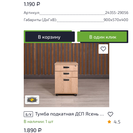
1.190
Р
Артикул:
24355-29056
Габариты (ДxГxВ):
900x570x400
В корзину
В один клик
В избранное
Степень износа находится на стадии
проверки. Вы можете уточнить
дополнительную информацию у
сотрудников магазина
В обработке
Тумба подкатная ДСП Ясень шимо Россия
Б/У
В наличии: 1 шт
4.5
1.890
Р