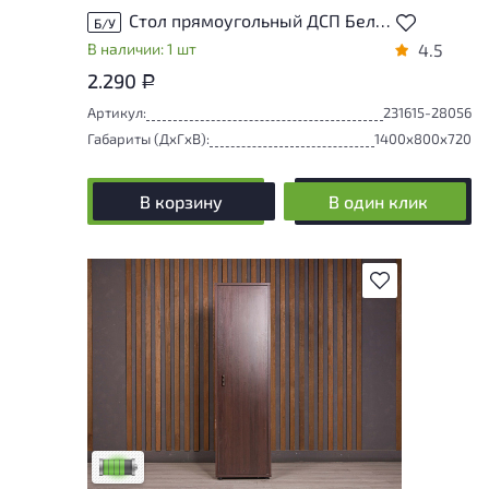
Стол прямоугольный ДСП Белый Россия
Б/У
В наличии: 1 шт
4.5
2.290
Р
Артикул:
231615-28056
Габариты (ДxГxВ):
1400x800x720
В корзину
В один клик
В избранное
У товара присутствуют незначительные
следы эксплуатации, не влияющие на
удобство его использования
Низкая степень износа