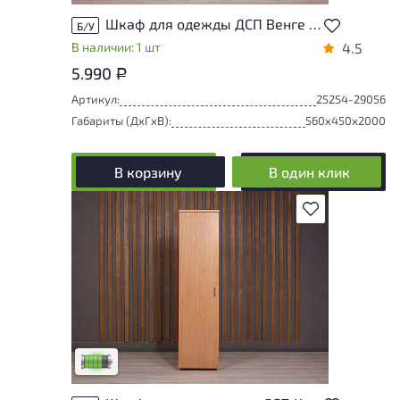
Шкаф для одежды ДСП Венге Россия
Б/У
В наличии: 1 шт
4.5
5.990
Р
Артикул:
25254-29056
Габариты (ДxГxВ):
560x450x2000
В корзину
В один клик
В избранное
У товара присутствуют незначительные
следы эксплуатации, не влияющие на
удобство его использования
Низкая степень износа