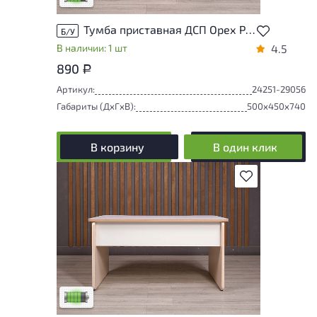
Тумба приставная ДСП Орех Россия
Б/У
В наличии: 1 шт
4.5
890
Р
Артикул:
24251-29056
Габариты (ДxГxВ):
500x450x740
В корзину
В один клик
В избранное
У товара присутствуют незначительные
следы эксплуатации, не влияющие на
удобство его использования
Низкая степень износа