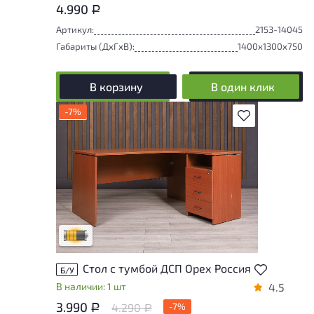
4.990
Р
Артикул:
2153-14045
Габариты (ДxГxВ):
1400x1300x750
В корзину
В один клик
-7%
В избранное
Товар может иметь незначительные
повреждения и/или следы эксплуатации,
не влияющие на удобство его
использования
Удовлетворительный износ
Стол с тумбой ДСП Орех Россия
Б/У
В наличии: 1 шт
4.5
3.990
4.290
-7%
Р
Р