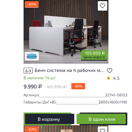
-81%
В избранное
Состояние товара приближено к новому,
могут присутствовать незначительные
следы эксплуатации
105.000
Р
Низкая степень износа
Цена нового
Бенч система на 4 рабочих места ERGOLINE 2800x1600x1190 мм ДСП Ясень шимо Беларусь
Б/У
В наличии: 14 шт
4.5
9.990
49.990
-81%
Р
Р
Артикул:
22741-08123
Габариты (ДxГxВ):
2800x1600x1190
В корзину
В один клик
-67%
В избранное