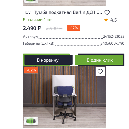
Тумба подкатная Berlin ДСП Ольха Россия
Б/У
В наличии: 1 шт
4.5
2.490
2.990
-17%
Р
Р
Артикул:
24152-21055
Габариты (ДxГxВ):
540x600x740
В корзину
В один клик
-82%
В избранное
У товара присутствуют незначительные
следы эксплуатации, не влияющие на
удобство его использования
Низкая степень износа