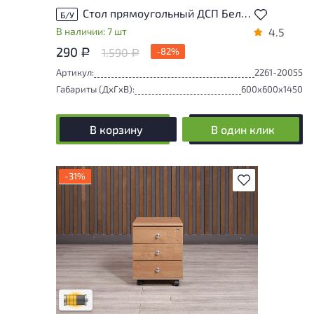
Стол прямоугольный ДСП Белый Россия
Б/У
В наличии: 7 шт
4.5
290
1.590
-82%
Р
Р
Артикул:
2261-20055
Габариты (ДxГxВ):
600x600x1450
В корзину
В один клик
-31%
В избранное
Товар может иметь незначительные
повреждения и/или следы эксплуатации,
не влияющие на удобство его
использования
Удовлетворительный износ