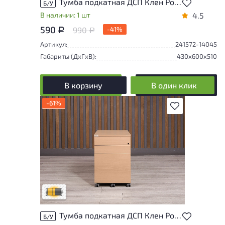
Тумба подкатная ДСП Клен Россия
Б/У
В наличии: 1 шт
4.5
590
990
-41%
Р
Р
Артикул:
241572-14045
Габариты (ДxГxВ):
430x600x510
В корзину
В один клик
-61%
В избранное
Товар может иметь незначительные
повреждения и/или следы эксплуатации,
не влияющие на удобство его
использования
Удовлетворительный износ
Тумба подкатная ДСП Клен Россия
Б/У