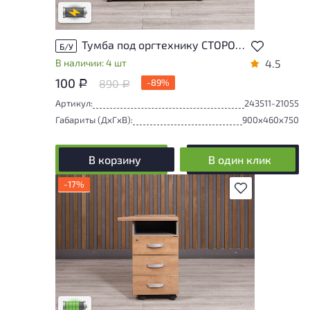
В обработке
Тумба под оргтехнику СТОРОСС ДСП Орех Россия
Б/У
В наличии: 4 шт
4.5
100
890
-89%
Р
Р
Артикул:
243511-21055
Габариты (ДxГxВ):
900x460x750
В корзину
В один клик
-17%
В избранное
У товара присутствуют незначительные
следы эксплуатации, не влияющие на
удобство его использования
Низкая степень износа