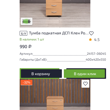
У товара присутствуют незначительные
следы эксплуатации, не влияющие на
удобство его использования
Низкая степень износа
Тумба подкатная ДСП Клен Россия
Б/У
В наличии: 1 шт
4.5
990
Р
Артикул:
24157-06045
Габариты (ДxГxВ):
400x420x550
В корзину
В один клик
-32%
В избранное