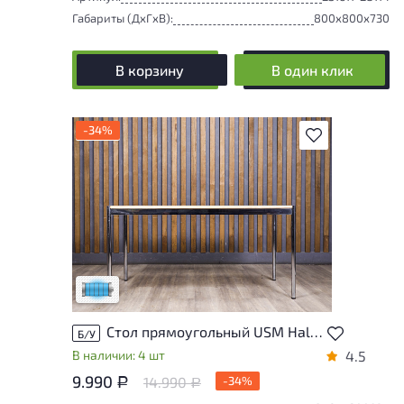
Габариты (ДxГxВ):
800x800x730
В корзину
В один клик
-34%
В избранное
Состояние товара приближено к новому,
могут присутствовать незначительные
следы эксплуатации
Низкая степень износа
Стол прямоугольный USM Haller Массив Ольха Швейцария
Б/У
В наличии: 4 шт
4.5
9.990
14.990
-34%
Р
Р