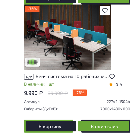
-76%
В избранное
У товара присутствуют незначительные
следы эксплуатации, не влияющие на
удобство его использования
Низкая степень износа
Бенч система на 10 рабочих мест ДСП Ясень шимо Россия
Б/У
В наличии: 1 шт
4.5
9.990
39.990
-76%
Р
Р
Артикул:
22742-15044
Габариты (ДxГxВ):
7000x1430x1100
В корзину
В один клик