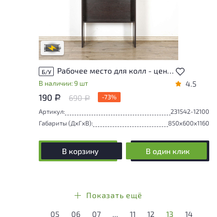
Степень износа находится на стадии
проверки. Вы можете уточнить
дополнительную информацию у
сотрудников магазина
В обработке
Рабочее место для колл - центра 850x600 ДСП Венге Россия
Б/У
В наличии: 9 шт
4.5
190
690
-73%
Р
Р
Артикул:
231542-12100
Габариты (ДxГxВ):
850x600x1160
В корзину
В один клик
Показать ещё
05
06
07
...
11
12
13
14