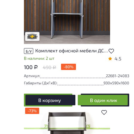
Степень износа находится на стадии
проверки. Вы можете уточнить
дополнительную информацию у
сотрудников магазина
В обработке
Комплект офисной мебели ДСП Синий Россия
Б/У
В наличии: 2 шт
4.5
100
490
-80%
Р
Р
Артикул:
22681-24083
Габариты (ДxГxВ):
930x590x1600
В корзину
В один клик
-73%
В избранное