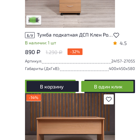
У товара присутствуют незначительные
следы эксплуатации, не влияющие на
удобство его использования
Низкая степень износа
Тумба подкатная ДСП Клен Россия
Б/У
В наличии: 1 шт
4.5
890
1.290
-32%
Р
Р
Артикул:
24157-27055
Габариты (ДxГxВ):
400x450x580
В корзину
В один клик
-14%
В избранное
У товара присутствуют незначительные
следы эксплуатации, не влияющие на