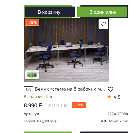
В корзину
В один клик
-78%
В избранное
У товара присутствуют незначительные
следы эксплуатации, не влияющие на
удобство его использования
Низкая степень износа
Бенч система на 6 рабочих мест ДСП Ясень шимо Россия
Б/У
В наличии: 3 шт
4.5
8.990
39.990
-78%
Р
Р
Артикул:
2274-19064
Габариты (ДxГxВ):
4300x1410x750