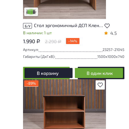
удобство его использования
Низкая степень износа
Стол эргономичный ДСП Клен Россия
Б/У
В наличии: 1 шт
4.5
1.990
2.290
-14%
Р
Р
Артикул:
23257-21045
Габариты (ДxГxВ):
1500x1000x740
В корзину
В один клик
-89%
В избранное
Степень износа находится на стадии
проверки. Вы можете уточнить
дополнительную информацию у
сотрудников магазина