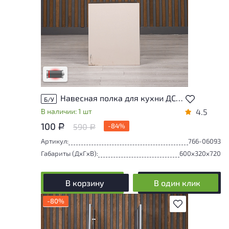
Товар имеет множественные
значительные дефекты, влияющие на
внешний вид и удобство его
использования
Высокая степень износа
Навесная полка для кухни ДСП Бежевый Россия
Б/У
В наличии: 1 шт
4.5
100
590
-84%
Р
Р
Артикул:
766-06093
Габариты (ДxГxВ):
600x320x720
В корзину
В один клик
-80%
В избранное