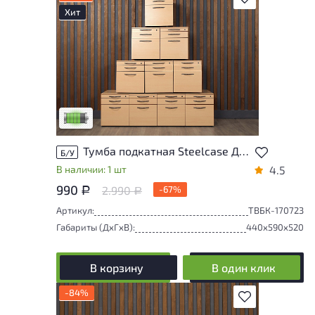
Хит
У товара присутствуют незначительные
следы эксплуатации, не влияющие на
удобство его использования
Низкая степень износа
Тумба подкатная Steelcase ДСП Бук США
Б/У
В наличии: 1 шт
4.5
990
2.990
-67%
Р
Р
Артикул:
ТВБК-170723
Габариты (ДxГxВ):
440x590x520
В корзину
В один клик
-84%
В избранное