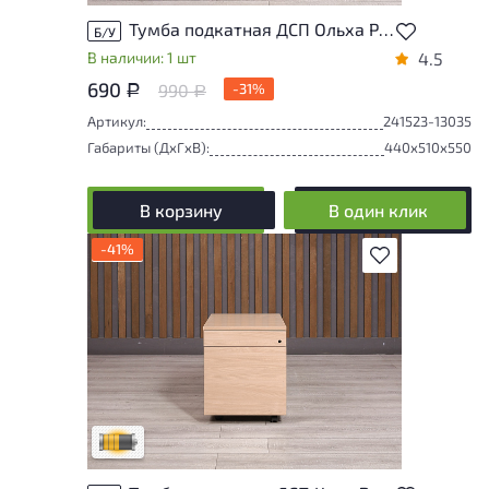
Тумба подкатная ДСП Ольха Россия
Б/У
В наличии: 1 шт
4.5
690
990
-31%
Р
Р
Артикул:
241523-13035
Габариты (ДxГxВ):
440x510x550
В корзину
В один клик
-41%
В избранное
Товар может иметь незначительные
повреждения и/или следы эксплуатации,
не влияющие на удобство его
использования
Удовлетворительный износ