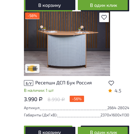
В корзину
В один клик
-56%
В избранное
Товар может иметь незначительные
повреждения и/или следы эксплуатации,
не влияющие на удобство его
использования
Удовлетворительный износ
Ресепшн ДСП Бук Россия
Б/У
В наличии: 1 шт
4.5
3.990
8.990
-56%
Р
Р
Артикул:
2664-28024
Габариты (ДxГxВ):
2370x1600x1130
В корзину
В один клик