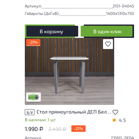
Артикул:
2151-04045
Габариты (ДxГxВ):
1400x1310x750
В корзину
В один клик
-21%
В избранное
У товара присутствуют незначительные
следы эксплуатации, не влияющие на
удобство его использования
Низкая степень износа
Стол прямоугольный ДСП Белый Россия
Б/У
В наличии: 1 шт
4.5
1.990
2.490
-21%
Р
Р
Артикул:
231611-28114