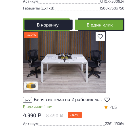
Артикул:
СПОХ-300924
Габариты (ДxГxВ):
1500x750x750
В корзину
В один клик
-42%
В избранное
Товар может иметь незначительные
повреждения и/или следы эксплуатации,
не влияющие на удобство его
использования
Удовлетворительный износ
Бенч система на 2 рабочих места ДСП Белый Россия
Б/У
В наличии: 1 шт
4.5
4.990
8.490
-42%
Р
Р
Артикул:
2261-19064