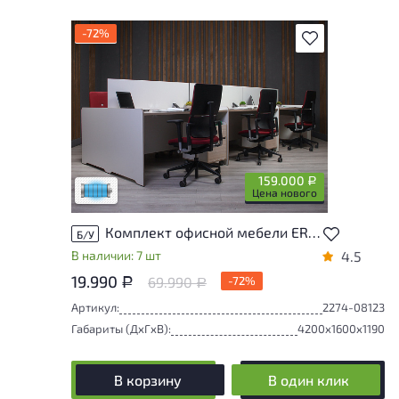
-72%
В избранное
Состояние товара приближено к новому,
могут присутствовать незначительные
следы эксплуатации
159.000
Р
Низкая степень износа
Цена нового
Комплект офисной мебели ERGOLINE ДСП Ясень шимо Беларусь
Б/У
В наличии: 7 шт
4.5
19.990
69.990
-72%
Р
Р
Артикул:
2274-08123
Габариты (ДxГxВ):
4200x1600x1190
В корзину
В один клик