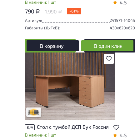
В наличии: 1 шт
4.5
790
1.990
-61%
Р
Р
Артикул:
241571-14045
Габариты (ДxГxВ):
430x620x620
В корзину
В один клик
В избранное
Товар может иметь незначительные
повреждения и/или следы эксплуатации,
не влияющие на удобство его
использования
Удовлетворительный износ
Стол с тумбой ДСП Бук Россия
Б/У
В наличии: 1 шт
4.5