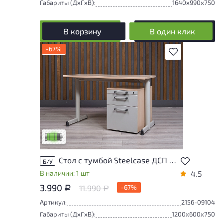
Габариты (ДxГxВ):
1640x990x750
В корзину
В один клик
-67%
В избранное
У товара присутствуют незначительные
следы эксплуатации, не влияющие на
удобство его использования
Низкая степень износа
Стол с тумбой Steelcase ДСП Дуб США
Б/У
В наличии: 1 шт
4.5
3.990
11.990
-67%
Р
Р
Артикул:
2156-09104
Габариты (ДxГxВ):
1200x600x750